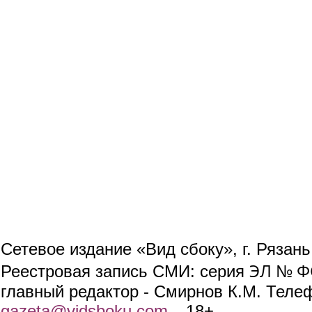
Сетевое издание «Вид сбоку», г. Рязан
ЭЛ № ФС
Реестровая запись СМИ: серия
главный редактор - Смирнов К.М. Телефо
gazeta@vidsboku.com
(link sends e-mail)
. 18+