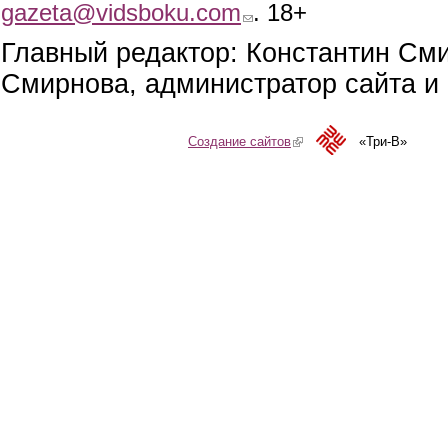
gazeta@vidsboku.com
(link sends e-mail)
. 18+
Главный редактор: Константин См
Смирнова, администратор сайта и 
Создание сайтов
(link is external)
«Три-В»