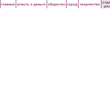
Перейти к основному содержанию
отд
главное
власть и деньги
общество
город
творчество
ра