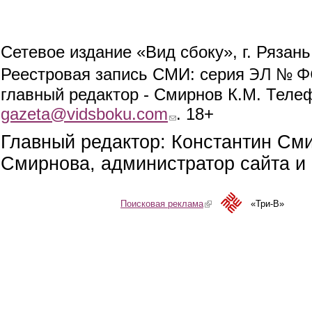
Сетевое издание «Вид сбоку», г. Рязан
ЭЛ № ФС
Реестровая запись СМИ: серия
главный редактор - Смирнов К.М. Телефо
gazeta@vidsboku.com
(link sends e-mail)
. 18+
Главный редактор: Константин См
Смирнова, администратор сайта и 
Поисковая реклама
(link is external)
«Три-В»