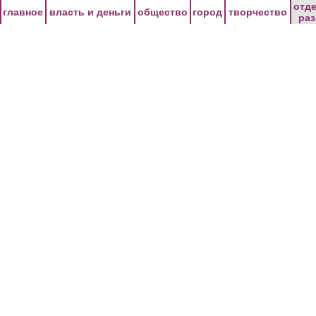
Перейти к основному содержанию
отд
главное
власть и деньги
общество
город
творчество
ра