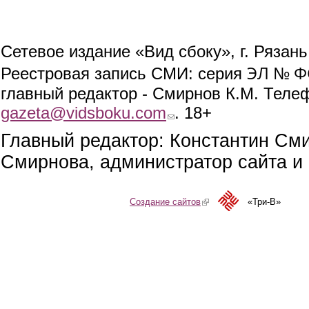
Сетевое издание «Вид сбоку», г. Рязан
ЭЛ № ФС
Реестровая запись СМИ: серия
главный редактор - Смирнов К.М. Телефо
gazeta@vidsboku.com
(link sends e-mail)
. 18+
Главный редактор: Константин См
Смирнова, администратор сайта и 
Создание сайтов
(link is external)
«Три-В»