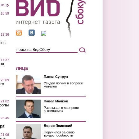
сти
 18:59
 19:36
нов
 17:37
ня
лица
Павел Супрун
 23:09
Увидел логику в вопросе
го
жителей
 21:02
Павел Малков
Тропы
Рассказал о «вопросе
выживания»
 23:45
ра
Борис Ясинский
Поручился за свою
 21:06
трудоспособность
итет