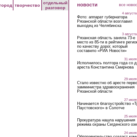
отдельный
новости
все ново
город
творчество
разговор
4 августа
Фото: аппарат губернатора
Рязанской области возглавил
выходец из Челябинска
3 августа
Рязанская область заняла 73-е
место из 85-ти в рейтинге регио
по качеству дорог, который
составило «РИА Новости»
31 июля
Исполнилось полтора года со д
ареста Константина Смирнова
29 июля
Стало известно об аресте перво
замминистра здравоохранения
Рязанской области
27 июля
Начинается благоустройство «
Паустовского» в Солотче
25 июля
Прокуратура нашла нарушения
режима охраны Сегденского озе
24 июля
Облправительство создаст ком