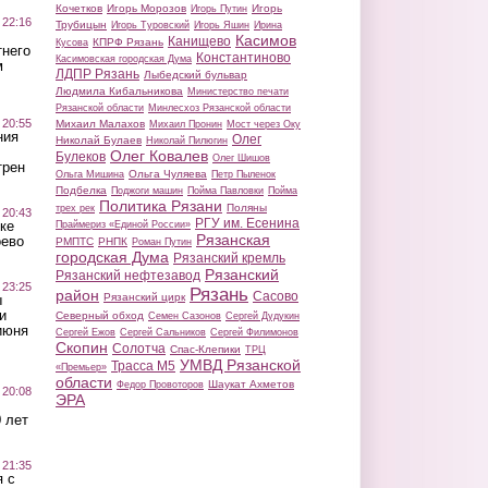
Кочетков
Игорь Морозов
Игорь
Игорь Путин
 22:16
Трубицын
Игорь Туровский
Игорь Яшин
Ирина
Касимов
Канищево
КПРФ Рязань
Кусова
тнего
Константиново
Касимовская городская Дума
м
ЛДПР Рязань
Лыбедский бульвар
Людмила Кибальникова
Министерство печати
Рязанской области
Минлесхоз Рязанской области
 20:55
Михаил Малахов
Михаил Пронин
Мост через Оку
ния
Олег
Николай Булаев
Николай Пилюгин
Олег Ковалев
Булеков
Олег Шишов
трен
Ольга Чуляева
Ольга Мишина
Петр Пыленок
Подбелка
Поджоги машин
Пойма Павловки
Пойма
Политика Рязани
Поляны
трех рек
 20:43
РГУ им. Есенина
ке
Праймериз «Единой России»
Рязанская
оево
РМПТС
РНПК
Роман Путин
городская Дума
Рязанский кремль
Рязанский
Рязанский нефтезавод
 23:25
Рязань
район
Сасово
Рязанский цирк
ы
и
Северный обход
Семен Сазонов
Сергей Дудукин
июня
Сергей Ежов
Сергей Сальников
Сергей Филимонов
Скопин
Солотча
Спас-Клепики
ТРЦ
УМВД Рязанской
Трасса М5
«Премьер»
области
Шаукат Ахметов
Федор Провоторов
 20:08
ЭРА
 лет
 21:35
 с