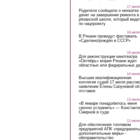
17 июля
Родители сообщили о нехватке
денег на завершение ремонта в
рязанской школе, который веде
по нацпроекту
16 июля
В Рязани проведут фестиваль
«Сделано/рождён в СССР»
15 июля
Для реконструкции кинотеатра
«Октябрь» мэрия Рязани ждет
областных или федеральных де
14 июля
Высшая квалификационная
коллегия судей 17 июля рассмо
заявление Елены Сапуновой об
отставке
13 июля
«В январе понадобилось меня
срочно устранить» — Констант
Смирнов в суде
12 июля
Для обеспечения топливом
предприятий АПК «предпринят
дополнительные меры» -
облправительство