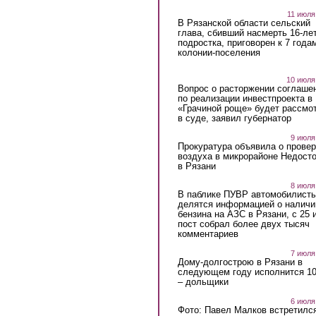
11 июля
В Рязанской области сельский
глава, сбивший насмерть 16-ле
подростка, приговорен к 7 года
колонии-поселения
10 июля
Вопрос о расторжении соглаше
по реализации инвестпроекта в
«Грачиной роще» будет рассмо
в суде, заявил губернатор
9 июля
Прокуратура объявила о провер
воздуха в микрорайоне Недост
в Рязани
8 июля
В паблике ПУВР автомобилист
делятся информацией о наличи
бензина на АЗС в Рязани, с 25 
пост собрал более двух тысяч
комментариев
7 июля
Дому-долгострою в Рязани в
следующем году исполнится 10
– дольщики
6 июля
Фото: Павел Малков встретился