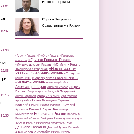
Не понят народом
 21:04
тся
Сергей Чиграков
Создал интригу в Рязани
 19:47
 21:36
«Атрон» Рязань
«Глобус» Рязань
«Городские
«Единая Россия» Рязань
проекты»
нег
«Лучшие друзья» Рязань
«М5 Молл» Рязань
«Новая газета»
«Мещерская сторона»
 22:06
Рязань
«Сбербанк» Рязань
«Северная
трит
компания»
«Справедливая Россия» Рязань
«Яблоко» Рязань
Александр Чайка
Александр Шерин
Андрей
Алексей Фролов
Кашаев
Андрей Петруцкий
Андрей Красов
 19:15
Аркадий Фомин
Антон Воробьев
Арт-Лужайка
Арт-лужайка Рязань
Беженцы из Украины
ин
Валерий Рюмин
Виталий
Виктор Малюгин
Артемов
Виталий Ларин
Владимир
Водоканал Рязани
Мимоглядов
Выборы в
 23:35
Рязанской области
Выборы в Рязанскую городскую
ы
Думу
Выборы в Рязанскую областную Думу
Дашково-Песочня
Дмитрий Гудков
Евгений
Заборье
Игорь
Зызин
Застройка Рязани