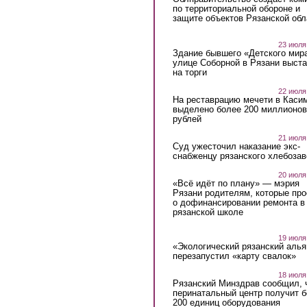
по территориальной обороне и
защите объектов Рязанской обл
23 июля
Здание бывшего «Детского мир
улице Соборной в Рязани выст
на торги
22 июля
На реставрацию мечети в Каси
выделено более 200 миллионов
рублей
21 июля
Суд ужесточил наказание экс-
снабженцу рязанского хлебоза
20 июля
«Всё идёт по плану» — мэрия
Рязани родителям, которые пр
о дофинансировании ремонта в
рязанской школе
19 июля
«Экологический рязанский алья
перезапустил «карту свалок»
18 июля
Рязанский Минздрав сообщил, 
перинатальный центр получит 
200 единиц оборудования