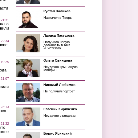
асти
Рустам Халиков
Назначен в Тверь
 21:31
а» на
авили
Лариса Пастухова
 22:34
Получила новую
мове
должность в АФК
«Система»
Ольга Свинцова
 19:25
Неудачно крышанула
вода
Минфин
 21:07
Николай Любимов
осили
Не получил портрет
 23:13
Евгений Кириченко
нс»
Неудачно станцевал
 21:32
что
более
Борис Ясинский