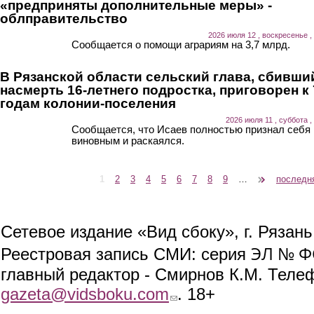
«предприняты дополнительные меры» -
облправительство
2026 июля 12 , воскресенье ,
Сообщается о помощи аграриям на 3,7 млрд.
В Рязанской области сельский глава, сбивши
насмерть 16-летнего подростка, приговорен к 
годам колонии-поселения
2026 июля 11 , суббота ,
Сообщается, что Исаев полностью признал себя
виновным и раскаялся.
1
2
3
4
5
6
7
8
9
…
следующая ›
последн
Страницы
Сетевое издание «Вид сбоку», г. Рязан
ЭЛ № ФС
Реестровая запись СМИ: серия
главный редактор - Смирнов К.М. Телефо
gazeta@vidsboku.com
(link sends e-mail)
. 18+