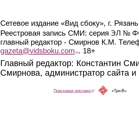
Сетевое издание «Вид сбоку», г. Рязан
ЭЛ № ФС
Реестровая запись СМИ: серия
главный редактор - Смирнов К.М. Телефо
gazeta@vidsboku.com
(link sends e-mail)
. 18+
Главный редактор: Константин См
Смирнова, администратор сайта и 
Поисковая реклама
(link is external)
«Три-В»