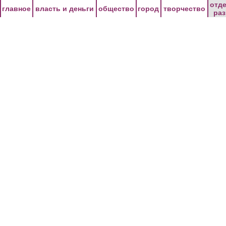
Перейти к основному содержанию
отд
главное
власть и деньги
общество
город
творчество
ра