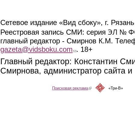
Сетевое издание «Вид сбоку», г. Рязан
ЭЛ № ФС
Реестровая запись СМИ: серия
главный редактор - Смирнов К.М. Телефо
gazeta@vidsboku.com
(link sends e-mail)
. 18+
Главный редактор: Константин См
Смирнова, администратор сайта и 
Поисковая реклама
(link is external)
«Три-В»