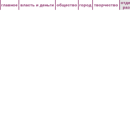
Перейти к основному содержанию
отд
главное
власть и деньги
общество
город
творчество
ра