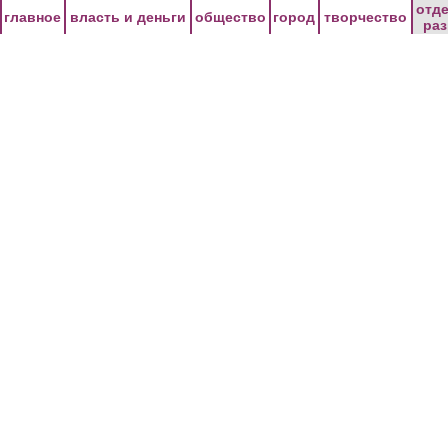
Перейти к основному содержанию
отд
главное
власть и деньги
общество
город
творчество
ра