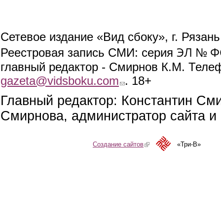
Сетевое издание «Вид сбоку», г. Рязан
ЭЛ № ФС
Реестровая запись СМИ: серия
главный редактор - Смирнов К.М. Телефо
gazeta@vidsboku.com
(link sends e-mail)
. 18+
Главный редактор: Константин См
Смирнова, администратор сайта и 
Создание сайтов
(link is external)
«Три-В»