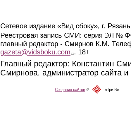
Сетевое издание «Вид сбоку», г. Рязан
ЭЛ № ФС
Реестровая запись СМИ: серия
главный редактор - Смирнов К.М. Телефо
gazeta@vidsboku.com
(link sends e-mail)
. 18+
Главный редактор: Константин См
Смирнова, администратор сайта и 
Создание сайтов
(link is external)
«Три-В»