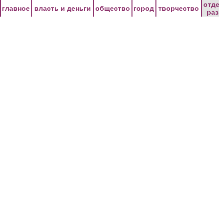
Перейти к основному содержанию
отд
главное
власть и деньги
общество
город
творчество
ра