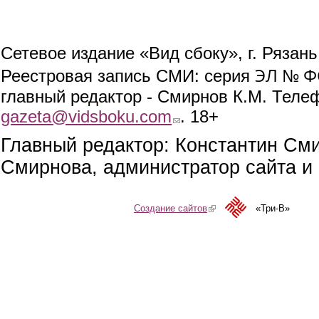
Сетевое издание «Вид сбоку», г. Рязан
ЭЛ № ФС
Реестровая запись СМИ: серия
главный редактор - Смирнов К.М. Телефо
gazeta@vidsboku.com
(link sends e-mail)
. 18+
Главный редактор: Константин См
Смирнова, администратор сайта и 
Создание сайтов
(link is external)
«Три-В»