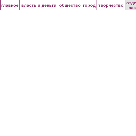
Перейти к основному содержанию
отд
главное
власть и деньги
общество
город
творчество
ра