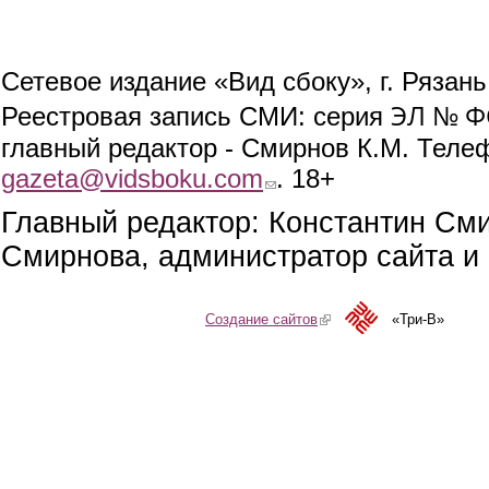
Сетевое издание «Вид сбоку», г. Рязан
ЭЛ № ФС
Реестровая запись СМИ: серия
главный редактор - Смирнов К.М. Телефо
gazeta@vidsboku.com
(link sends e-mail)
. 18+
Главный редактор: Константин См
Смирнова, администратор сайта и 
Создание сайтов
(link is external)
«Три-В»