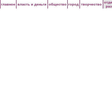
Перейти к основному содержанию
отд
главное
власть и деньги
общество
город
творчество
ра