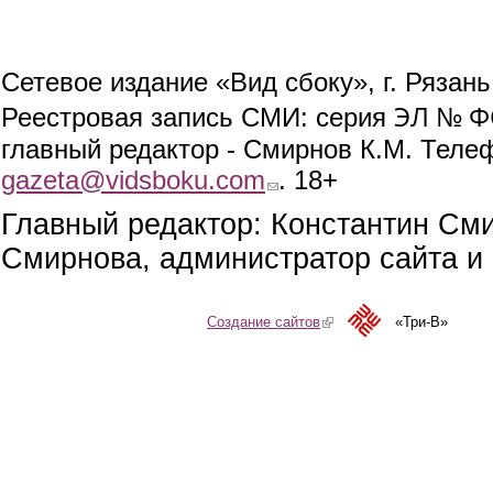
Сетевое издание «Вид сбоку», г. Рязан
ЭЛ № ФС
Реестровая запись СМИ: серия
главный редактор - Смирнов К.М. Телефо
gazeta@vidsboku.com
(link sends e-mail)
. 18+
Главный редактор: Константин См
Смирнова, администратор сайта и 
Создание сайтов
(link is external)
«Три-В»