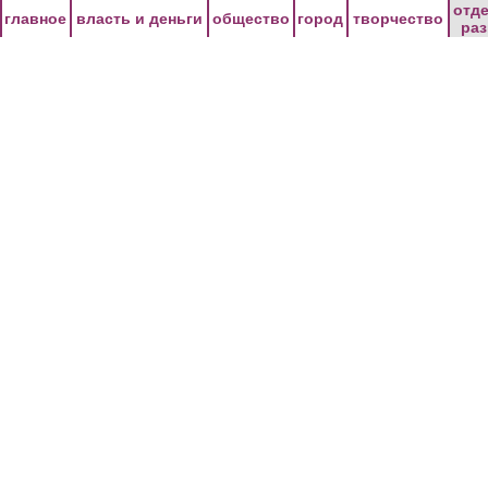
Перейти к основному содержанию
отд
главное
власть и деньги
общество
город
творчество
ра