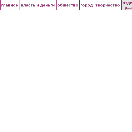
Перейти к основному содержанию
отд
главное
власть и деньги
общество
город
творчество
ра