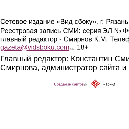
Сетевое издание «Вид сбоку», г. Рязан
ЭЛ № ФС
Реестровая запись СМИ: серия
главный редактор - Смирнов К.М. Телефо
gazeta@vidsboku.com
(link sends e-mail)
. 18+
Главный редактор: Константин См
Смирнова, администратор сайта и 
Создание сайтов
(link is external)
«Три-В»