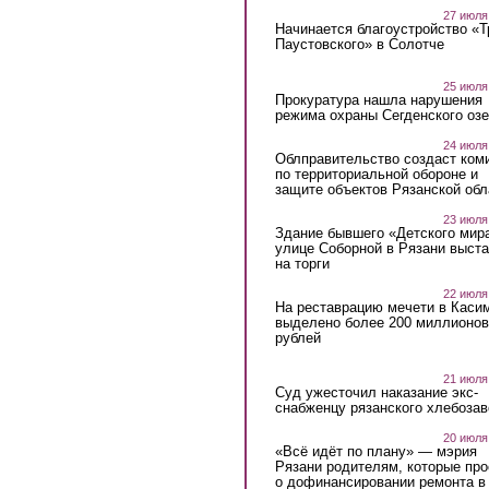
27 июля
Начинается благоустройство «
Паустовского» в Солотче
25 июля
Прокуратура нашла нарушения
режима охраны Сегденского озе
24 июля
Облправительство создаст ком
по территориальной обороне и
защите объектов Рязанской обл
23 июля
Здание бывшего «Детского мир
улице Соборной в Рязани выст
на торги
22 июля
На реставрацию мечети в Каси
выделено более 200 миллионов
рублей
21 июля
Суд ужесточил наказание экс-
снабженцу рязанского хлебоза
20 июля
«Всё идёт по плану» — мэрия
Рязани родителям, которые пр
о дофинансировании ремонта в