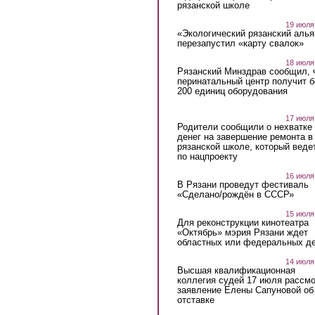
рязанской школе
19 июля
«Экологический рязанский алья
перезапустил «карту свалок»
18 июля
Рязанский Минздрав сообщил, 
перинатальный центр получит 
200 единиц оборудования
17 июля
Родители сообщили о нехватке
денег на завершение ремонта в
рязанской школе, который веде
по нацпроекту
16 июля
В Рязани проведут фестиваль
«Сделано/рождён в СССР»
15 июля
Для реконструкции кинотеатра
«Октябрь» мэрия Рязани ждет
областных или федеральных де
14 июля
Высшая квалификационная
коллегия судей 17 июля рассмо
заявление Елены Сапуновой об
отставке