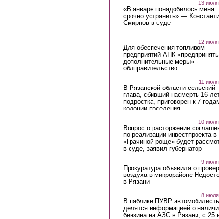
13 июля
«В январе понадобилось меня
срочно устранить» — Констант
Смирнов в суде
12 июля
Для обеспечения топливом
предприятий АПК «предпринят
дополнительные меры» -
облправительство
11 июля
В Рязанской области сельский
глава, сбивший насмерть 16-ле
подростка, приговорен к 7 года
колонии-поселения
10 июля
Вопрос о расторжении соглаше
по реализации инвестпроекта в
«Грачиной роще» будет рассмо
в суде, заявил губернатор
9 июля
Прокуратура объявила о провер
воздуха в микрорайоне Недост
в Рязани
8 июля
В паблике ПУВР автомобилист
делятся информацией о наличи
бензина на АЗС в Рязани, с 25 