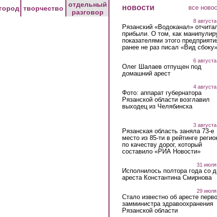
отдельный
новости
все ново
город
творчество
разговор
8 августа
Рязанский «Водоканал» отчита
прибыли. О том, как манипулир
показателями этого предприяти
ранее не раз писал «Вид сбоку
6 августа
Олег Шалаев отпущен под
домашний арест
4 августа
Фото: аппарат губернатора
Рязанской области возглавил
выходец из Челябинска
3 августа
Рязанская область заняла 73-е
место из 85-ти в рейтинге регио
по качеству дорог, который
составило «РИА Новости»
31 июля
Исполнилось полтора года со д
ареста Константина Смирнова
29 июля
Стало известно об аресте перво
замминистра здравоохранения
Рязанской области