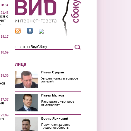
сти
 21:43
лся о
уют
я
»
 18:17
 18:59
лица
Павел Супрун
 19:36
Увидел логику в вопросе
жителей
нов
Павел Малков
 17:37
Рассказал о «вопросе
ня
выживания»
 23:09
го
Борис Ясинский
Поручился за свою
трудоспособность