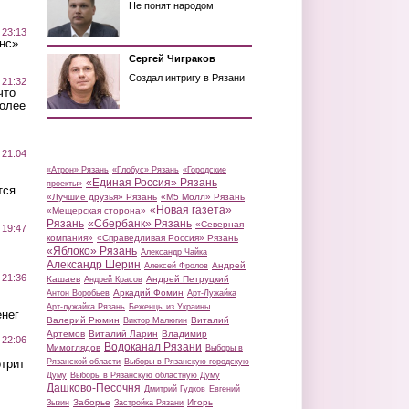
Не понят народом
 23:13
нс»
Сергей Чиграков
Создал интригу в Рязани
 21:32
что
более
 21:04
«Атрон» Рязань
«Глобус» Рязань
«Городские
«Единая Россия» Рязань
проекты»
тся
«Лучшие друзья» Рязань
«М5 Молл» Рязань
«Новая газета»
«Мещерская сторона»
Рязань
«Сбербанк» Рязань
«Северная
 19:47
компания»
«Справедливая Россия» Рязань
«Яблоко» Рязань
Александр Чайка
Александр Шерин
Андрей
Алексей Фролов
 21:36
Кашаев
Андрей Петруцкий
Андрей Красов
Аркадий Фомин
Антон Воробьев
Арт-Лужайка
Арт-лужайка Рязань
Беженцы из Украины
нег
Валерий Рюмин
Виталий
Виктор Малюгин
Артемов
Виталий Ларин
Владимир
 22:06
Водоканал Рязани
Мимоглядов
Выборы в
трит
Рязанской области
Выборы в Рязанскую городскую
Думу
Выборы в Рязанскую областную Думу
Дашково-Песочня
Дмитрий Гудков
Евгений
Заборье
Игорь
Зызин
Застройка Рязани