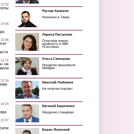
 21:02
Тропы
Рустам Халиков
Назначен в Тверь
 23:45
ра
Лариса Пастухова
 21:06
Получила новую
итет
должность в АФК
«Система»
асти
Ольга Свинцова
 21:31
а» на
Неудачно крышанула
авили
Минфин
 22:34
Николай Любимов
мове
Не получил портрет
 19:25
Евгений Кириченко
вода
Неудачно станцевал
 21:07
осили
Борис Ясинский