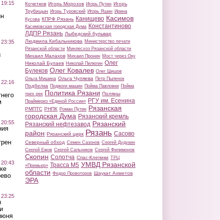
 19:15
Кочетков
Игорь Морозов
Игорь
Игорь Путин
Трубицын
Игорь Туровский
Игорь Яшин
Ирина
ин
Касимов
Канищево
КПРФ Рязань
Кусова
Константиново
Касимовская городская Дума
ЛДПР Рязань
Лыбедский бульвар
Людмила Кибальникова
 23:35
Министерство печати
Рязанской области
Минлесхоз Рязанской области
ы
Михаил Малахов
Михаил Пронин
Мост через Оку
Олег
Николай Булаев
Николай Пилюгин
Олег Ковалев
Булеков
Олег Шишов
Ольга Чуляева
Ольга Мишина
Петр Пыленок
 22:16
Подбелка
Поджоги машин
Пойма Павловки
Пойма
Политика Рязани
Поляны
тнего
трех рек
РГУ им. Есенина
м
Праймериз «Единой России»
Рязанская
РМПТС
РНПК
Роман Путин
городская Дума
Рязанский кремль
 20:55
Рязанский
Рязанский нефтезавод
ния
Рязань
район
Сасово
Рязанский цирк
трен
Северный обход
Семен Сазонов
Сергей Дудукин
Сергей Ежов
Сергей Сальников
Сергей Филимонов
Скопин
Солотча
Спас-Клепики
ТРЦ
 20:43
УМВД Рязанской
Трасса М5
«Премьер»
ке
области
Шаукат Ахметов
Федор Провоторов
оево
ЭРА
 23:25
ы
и
июня