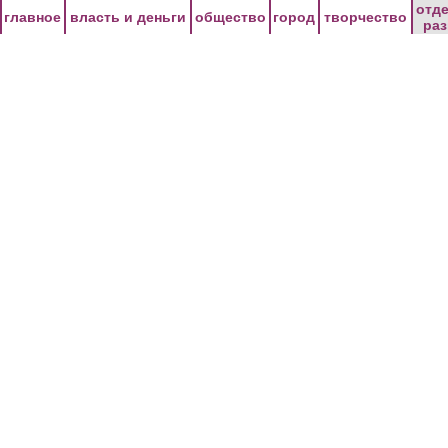
Перейти к основному содержанию
отд
главное
власть и деньги
общество
город
творчество
ра