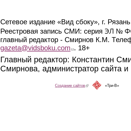
Сетевое издание «Вид сбоку», г. Рязан
ЭЛ № ФС
Реестровая запись СМИ: серия
главный редактор - Смирнов К.М. Телефо
gazeta@vidsboku.com
(link sends e-mail)
. 18+
Главный редактор: Константин См
Смирнова, администратор сайта и 
Создание сайтов
(link is external)
«Три-В»