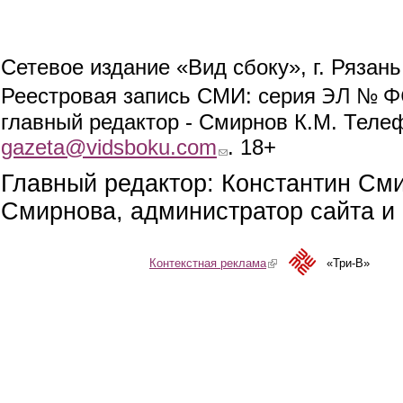
Сетевое издание «Вид сбоку», г. Рязан
ЭЛ № ФС
Реестровая запись СМИ: серия
главный редактор - Смирнов К.М. Телефо
gazeta@vidsboku.com
(link sends e-mail)
. 18+
Главный редактор: Константин См
Смирнова, администратор сайта и 
Контекстная реклама
(link is external)
«Три-В»