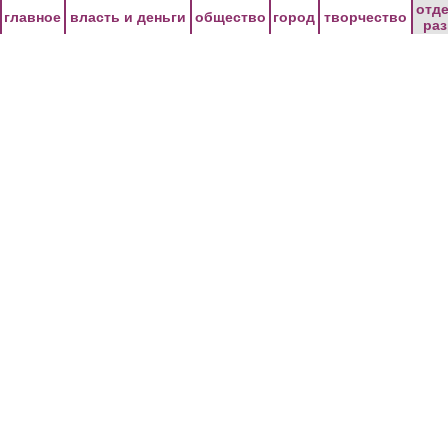
Перейти к основному содержанию
отд
главное
власть и деньги
общество
город
творчество
ра