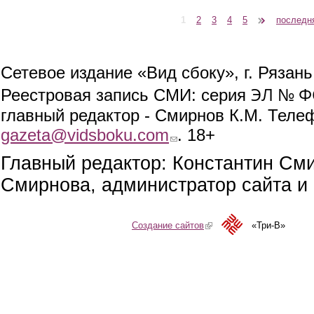
1
2
3
4
5
следующая ›
последн
Страницы
Сетевое издание «Вид сбоку», г. Рязан
ЭЛ № ФС
Реестровая запись СМИ: серия
главный редактор - Смирнов К.М. Телефо
gazeta@vidsboku.com
(link sends e-mail)
. 18+
Главный редактор: Константин См
Смирнова, администратор сайта и 
Создание сайтов
(link is external)
«Три-В»