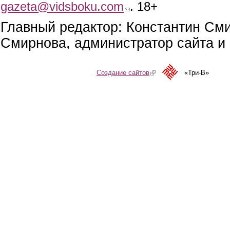
gazeta@vidsboku.com
(link sends e-mail)
. 18+
Главный редактор: Константин См
Смирнова, администратор сайта и 
Создание сайтов
(link is external)
«Три-В»