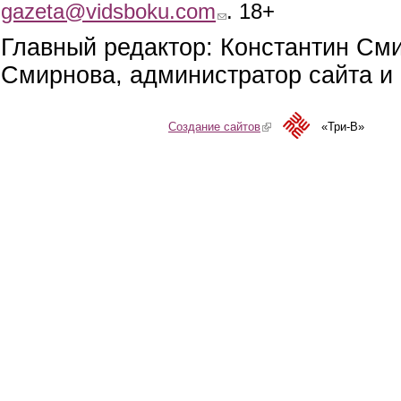
gazeta@vidsboku.com
(link sends e-mail)
. 18+
Главный редактор: Константин См
Смирнова, администратор сайта и 
Создание сайтов
(link is external)
«Три-В»