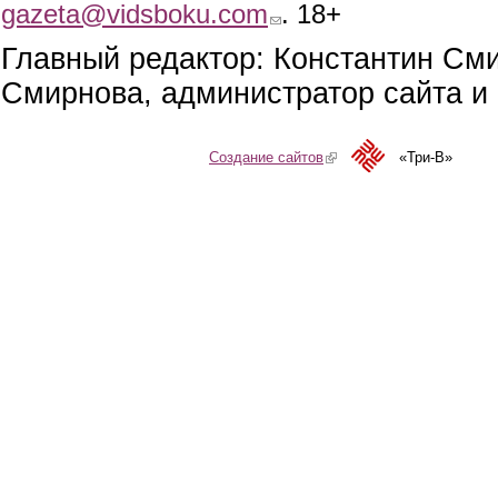
gazeta@vidsboku.com
(link sends e-mail)
. 18+
Главный редактор: Константин См
Смирнова, администратор сайта и 
Создание сайтов
(link is external)
«Три-В»