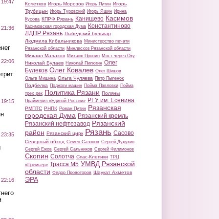
 19:47
Кочетков
Игорь Морозов
Игорь
Игорь Путин
Трубицын
Игорь Туровский
Игорь Яшин
Ирина
Касимов
Канищево
КПРФ Рязань
Кусова
Константиново
Касимовская городская Дума
 21:36
ЛДПР Рязань
Лыбедский бульвар
Людмила Кибальникова
Министерство печати
нег
Рязанской области
Минлесхоз Рязанской области
Михаил Малахов
Михаил Пронин
Мост через Оку
 22:06
Олег
Николай Булаев
Николай Пилюгин
Олег Ковалев
Булеков
Олег Шишов
трит
Ольга Чуляева
Ольга Мишина
Петр Пыленок
Подбелка
Поджоги машин
Пойма Павловки
Пойма
Политика Рязани
Поляны
трех рек
РГУ им. Есенина
Праймериз «Единой России»
 19:15
Рязанская
РМПТС
РНПК
Роман Путин
ин
городская Дума
Рязанский кремль
Рязанский
Рязанский нефтезавод
Рязань
район
Сасово
Рязанский цирк
 23:35
Северный обход
Семен Сазонов
Сергей Дудукин
ы
Сергей Ежов
Сергей Сальников
Сергей Филимонов
Скопин
Солотча
Спас-Клепики
ТРЦ
УМВД Рязанской
Трасса М5
«Премьер»
области
Шаукат Ахметов
Федор Провоторов
ЭРА
 22:16
тнего
м