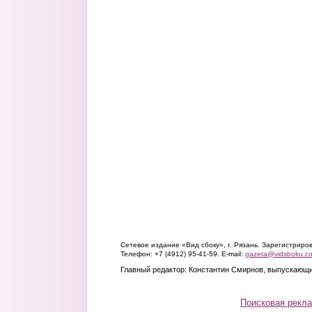
Сетевое издание «Вид сбоку», г. Рязань. Зарегистрир
Телефон: +7 (4912) 95-41-59. E-mail:
gazeta@vidsboku.c
Главный редактор: Константин Смирнов, выпускающи
Поисковая рекл