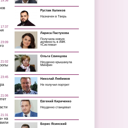
 19:36
нов
Рустам Халиков
Назначен в Тверь
 17:37
ня
Лариса Пастухова
Получила новую
должность в АФК
 23:09
«Система»
го
Ольга Свинцова
 21:02
Неудачно крышанула
Тропы
Минфин
 23:45
Николай Любимов
ра
Не получил портрет
 21:06
итет
Евгений Кириченко
асти
Неудачно станцевал
 21:31
а» на
авили
Борис Ясинский