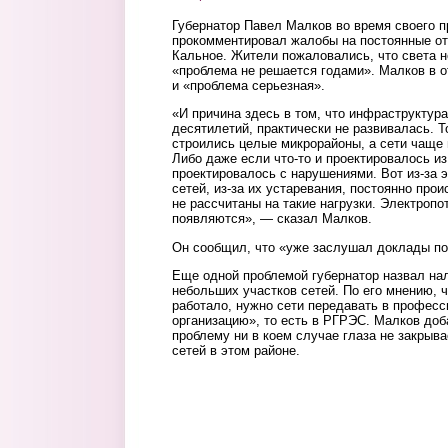
Губернатор Павел Малков во время своего п
прокомментировал жалобы на постоянные от
Кальное. Жители пожаловались, что света н
«проблема не решается годами». Малков в о
и «проблема серьезная».
«И причина здесь в том, что инфраструктура
десятилетий, практически не развивалась. Т
строились целые микрорайоны, а сети чаще 
Либо даже если что-то и проектировалось из
проектировалось с нарушениями. Вот из-за эт
сетей, из-за их устаревания, постоянно прои
не рассчитаны на такие нагрузки. Электропо
появляются», — сказал Малков.
Он сообщил, что «уже заслушал доклады по
Еще одной проблемой губернатор назвал на
небольших участков сетей. По его мнению, 
работало, нужно сети передавать в профес
организацию», то есть в РГРЭС. Малков доба
проблему ни в коем случае глаза не закрыва
сетей в этом районе.