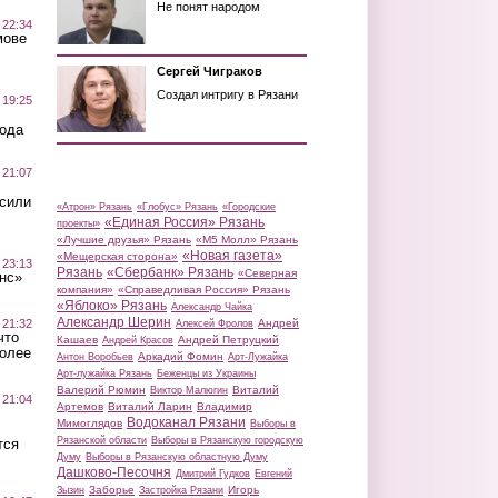
Не понят народом
 22:34
мове
Сергей Чиграков
Создал интригу в Рязани
 19:25
вода
 21:07
осили
«Атрон» Рязань
«Глобус» Рязань
«Городские
«Единая Россия» Рязань
проекты»
«Лучшие друзья» Рязань
«М5 Молл» Рязань
«Новая газета»
«Мещерская сторона»
 23:13
Рязань
«Сбербанк» Рязань
«Северная
нс»
компания»
«Справедливая Россия» Рязань
«Яблоко» Рязань
Александр Чайка
Александр Шерин
 21:32
Андрей
Алексей Фролов
что
Кашаев
Андрей Петруцкий
Андрей Красов
более
Аркадий Фомин
Антон Воробьев
Арт-Лужайка
Арт-лужайка Рязань
Беженцы из Украины
Валерий Рюмин
Виталий
Виктор Малюгин
 21:04
Артемов
Виталий Ларин
Владимир
Водоканал Рязани
Мимоглядов
Выборы в
Рязанской области
Выборы в Рязанскую городскую
тся
Думу
Выборы в Рязанскую областную Думу
Дашково-Песочня
Дмитрий Гудков
Евгений
Заборье
Игорь
Зызин
Застройка Рязани