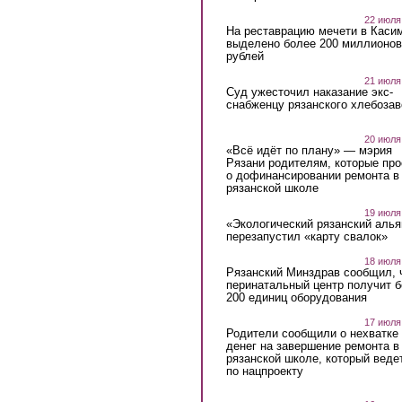
22 июля
На реставрацию мечети в Каси
выделено более 200 миллионов
рублей
21 июля
Суд ужесточил наказание экс-
снабженцу рязанского хлебоза
20 июля
«Всё идёт по плану» — мэрия
Рязани родителям, которые пр
о дофинансировании ремонта в
рязанской школе
19 июля
«Экологический рязанский алья
перезапустил «карту свалок»
18 июля
Рязанский Минздрав сообщил, 
перинатальный центр получит 
200 единиц оборудования
17 июля
Родители сообщили о нехватке
денег на завершение ремонта в
рязанской школе, который веде
по нацпроекту