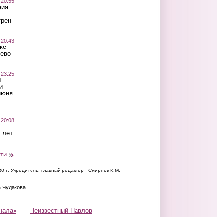
 20:55
ния
трен
 20:43
ке
оево
 23:25
ы
и
июня
 20:08
 лет
сти
20 г.
Учредитель, главный редактор - Смирнов К.М.
а Чудакова.
нала»
Неизвестный Павлов