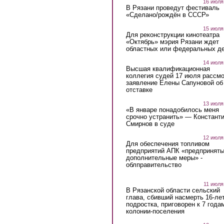
16 июля
В Рязани проведут фестиваль
«Сделано/рождён в СССР»
15 июля
Для реконструкции кинотеатра
«Октябрь» мэрия Рязани ждет
областных или федеральных де
14 июля
Высшая квалификационная
коллегия судей 17 июля рассмо
заявление Елены Сапуновой об
отставке
13 июля
«В январе понадобилось меня
срочно устранить» — Констант
Смирнов в суде
12 июля
Для обеспечения топливом
предприятий АПК «предпринят
дополнительные меры» -
облправительство
11 июля
В Рязанской области сельский
глава, сбивший насмерть 16-ле
подростка, приговорен к 7 года
колонии-поселения