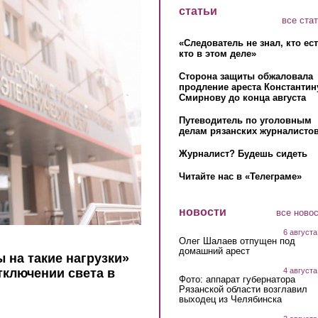
статьи
все ста
«Следователь не знал, кто ес
кто в этом деле»
Сторона защиты обжаловала
продление ареста Константин
Смирнову до конца августа
Путеводитель по уголовным
делам рязанских журналистов
Журналист? Будешь сидеть
Читайте нас в «Телеграме»
новости
все ново
6 августа
Олег Шалаев отпущен под
домашний арест
ы на такие нагрузки»
4 августа
тключении света в
Фото: аппарат губернатора
Рязанской области возглавил
выходец из Челябинска