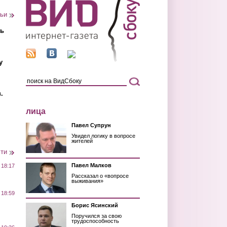
тьи
ть
у
.
лица
Павел Супрун
Увидел логику в вопросе
жителей
сти
Павел Малков
 18:17
Рассказал о «вопросе
выживания»
 18:59
Борис Ясинский
Поручился за свою
трудоспособность