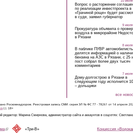
10 июля
Вопрос о расторжении соглаше
по реализации инвестпроекта в
«Грачиной роще» будет рассмо
в суде, заявил губернатор
9 июля
Прокуратура объявила о провер
воздуха в микрорайоне Недост
в Рязани
8 июля
В паблике ПУВР автомобилист
делятся информацией о наличи
бензина на АЗС в Рязани, с 25 
пост собрал более двух тысяч
комментариев
7 июля
Дому-долгострою в Рязани в
следующем году исполнится 10
– дольщики
все ново
ЭЛ № ФС 77 - 7826
1 от 14 апреля 20
овано Роскомнадзором. Реестровая запись СМИ: серия
(link sends e-mail)
om
. 18+
й редактор: Марина Смирнова, администратор сайта и аккаунтов в соцсетях: Светлан
Концессия «Водока
ама
(link is external)
«Три-В»