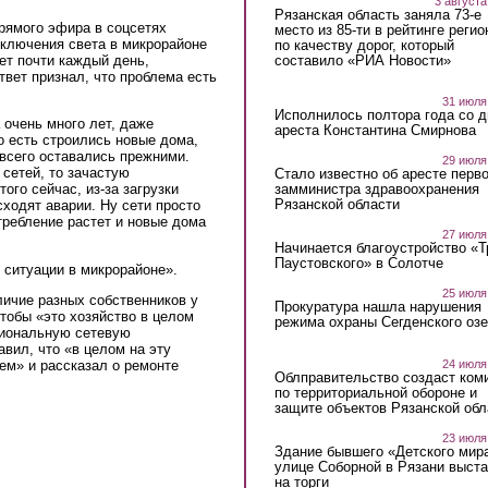
3 августа
Рязанская область заняла 73-е
рямого эфира в соцсетях
место из 85-ти в рейтинге регио
ключения света в микрорайоне
по качеству дорог, который
составило «РИА Новости»
ет почти каждый день,
твет признал, что проблема есть
31 июля
Исполнилось полтора года со д
 очень много лет, даже
ареста Константина Смирнова
о есть строились новые дома,
всего оставались прежними.
29 июля
 сетей, то зачастую
Стало известно об аресте перво
замминистра здравоохранения
ого сейчас, из-за загрузки
Рязанской области
сходят аварии. Ну сети просто
требление растет и новые дома
27 июля
Начинается благоустройство «
Паустовского» в Солотче
 ситуации в микрорайоне».
25 июля
личие разных собственников у
Прокуратура нашла нарушения
чтобы «это хозяйство в целом
режима охраны Сегденского озе
сиональную сетевую
вил, что «в целом на эту
24 июля
ем» и рассказал о ремонте
Облправительство создаст ком
по территориальной обороне и
защите объектов Рязанской обл
23 июля
Здание бывшего «Детского мир
улице Соборной в Рязани выст
на торги