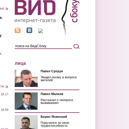
тьи
ть
у
.
лица
Павел Супрун
Увидел логику в вопросе
жителей
сти
Павел Малков
 18:17
Рассказал о «вопросе
выживания»
 18:59
Борис Ясинский
Поручился за свою
трудоспособность