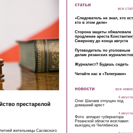
статьи
все ста
«Следователь не знал, кто ес
кто в этом деле»
Сторона защиты обжаловала
продление ареста Константин
Смирнову до конца августа
Путеводитель по уголовным
делам рязанских журналистов
Журналист? Будешь сидеть
Читайте нас в «Телеграме»
новости
все ново
6 августа
Олег Шалаев отпущен под
ийство престарелой
домашний арест
4 августа
Фото: аппарат губернатора
Рязанской области возглавил
выходец из Челябинска
-летней жительницы Сасовского