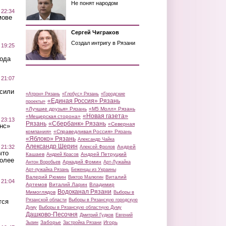
Не понят народом
 22:34
мове
Сергей Чиграков
Создал интригу в Рязани
 19:25
вода
 21:07
осили
«Атрон» Рязань
«Глобус» Рязань
«Городские
«Единая Россия» Рязань
проекты»
«Лучшие друзья» Рязань
«М5 Молл» Рязань
«Новая газета»
«Мещерская сторона»
 23:13
Рязань
«Сбербанк» Рязань
«Северная
нс»
компания»
«Справедливая Россия» Рязань
«Яблоко» Рязань
Александр Чайка
Александр Шерин
 21:32
Андрей
Алексей Фролов
что
Кашаев
Андрей Петруцкий
Андрей Красов
более
Аркадий Фомин
Антон Воробьев
Арт-Лужайка
Арт-лужайка Рязань
Беженцы из Украины
Валерий Рюмин
Виталий
Виктор Малюгин
 21:04
Артемов
Виталий Ларин
Владимир
Водоканал Рязани
Мимоглядов
Выборы в
Рязанской области
Выборы в Рязанскую городскую
тся
Думу
Выборы в Рязанскую областную Думу
Дашково-Песочня
Дмитрий Гудков
Евгений
Заборье
Игорь
Зызин
Застройка Рязани