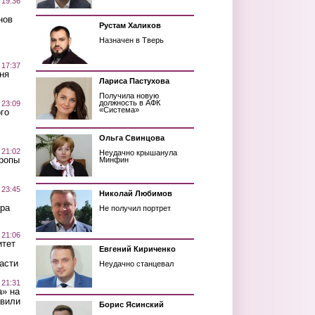
 19:36
нов
Рустам Халиков
Назначен в Тверь
 17:37
ня
Лариса Пастухова
Получила новую
должность в АФК
 23:09
«Система»
го
Ольга Свинцова
 21:02
Неудачно крышанула
Тропы
Минфин
 23:45
Николай Любимов
ра
Не получил портрет
 21:06
итет
Евгений Кириченко
асти
Неудачно станцевал
 21:31
а» на
авили
Борис Ясинский