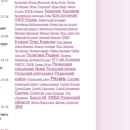
 19:47
Кочетков
Игорь Морозов
Игорь
Игорь Путин
Трубицын
Игорь Туровский
Игорь Яшин
Ирина
Касимов
Канищево
КПРФ Рязань
Кусова
Константиново
Касимовская городская Дума
 21:36
ЛДПР Рязань
Лыбедский бульвар
Людмила Кибальникова
Министерство печати
нег
Рязанской области
Минлесхоз Рязанской области
Михаил Малахов
Михаил Пронин
Мост через Оку
 22:06
Олег
Николай Булаев
Николай Пилюгин
Олег Ковалев
Булеков
Олег Шишов
трит
Ольга Чуляева
Ольга Мишина
Петр Пыленок
Подбелка
Поджоги машин
Пойма Павловки
Пойма
Политика Рязани
Поляны
трех рек
РГУ им. Есенина
Праймериз «Единой России»
 19:15
Рязанская
РМПТС
РНПК
Роман Путин
ин
городская Дума
Рязанский кремль
Рязанский
Рязанский нефтезавод
Рязань
район
Сасово
Рязанский цирк
 23:35
Северный обход
Семен Сазонов
Сергей Дудукин
ы
Сергей Ежов
Сергей Сальников
Сергей Филимонов
Скопин
Солотча
Спас-Клепики
ТРЦ
УМВД Рязанской
Трасса М5
«Премьер»
области
Шаукат Ахметов
Федор Провоторов
ЭРА
 22:16
тнего
м