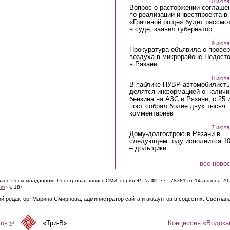
10 июля
Вопрос о расторжении соглаше
по реализации инвестпроекта в
«Грачиной роще» будет рассмо
в суде, заявил губернатор
9 июля
Прокуратура объявила о провер
воздуха в микрорайоне Недост
в Рязани
8 июля
В паблике ПУВР автомобилист
делятся информацией о наличи
бензина на АЗС в Рязани, с 25 
пост собрал более двух тысяч
комментариев
7 июля
Дому-долгострою в Рязани в
следующем году исполнится 10
– дольщики
все ново
ЭЛ № ФС 77 - 7826
1 от 14 апреля 20
овано Роскомнадзором. Реестровая запись СМИ: серия
(link sends e-mail)
om
. 18+
й редактор: Марина Смирнова, администратор сайта и аккаунтов в соцсетях: Светлан
Концессия «Водока
тов
(link is external)
«Три-В»