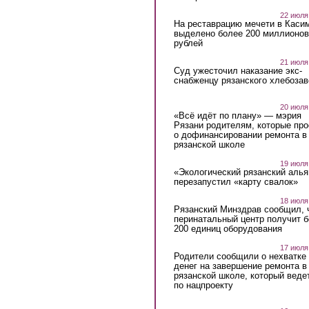
22 июля
На реставрацию мечети в Каси
выделено более 200 миллионов
рублей
21 июля
Суд ужесточил наказание экс-
снабженцу рязанского хлебоза
20 июля
«Всё идёт по плану» — мэрия
Рязани родителям, которые пр
о дофинансировании ремонта в
рязанской школе
19 июля
«Экологический рязанский алья
перезапустил «карту свалок»
18 июля
Рязанский Минздрав сообщил, 
перинатальный центр получит 
200 единиц оборудования
17 июля
Родители сообщили о нехватке
денег на завершение ремонта в
рязанской школе, который веде
по нацпроекту