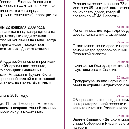
3 августа
 Сасова — Евгений Анашкин и
Рязанская область заняла 73-е
статьям — п. «в» ч. 4 ст. 162
место из 85-ти в рейтинге регио
ичинение тяжкого вреда
по качеству дорог, который
ерть потерпевшего), сообщается
составило «РИА Новости»
31 июля
ром 22 февраля 2009 года
Исполнилось полтора года со д
 напитки в подъезде одного из
ареста Константина Смирнова
ода, молодые люди решили
кого из компании не было. Тогда
29 июля
ой дома может находиться
Стало известно об аресте перво
хитить их. Двое отказались,
замминистра здравоохранения
Рязанской области
9 года разбили окно и проникли
27 июля
Начинается благоустройство «
ы. Обнаружив посторонних,
Паустовского» в Солотче
ко сообщники напали на
ньги, Анашкин и Трушин били
25 июля
еревянной палкой и стеклянной
Прокуратура нашла нарушения
нчалась на месте. Анашкин и
режима охраны Сегденского озе
ны в 2015 году.
24 июля
Облправительство создаст ком
де 11 лет 6 месяцев, Алексею
по территориальной обороне и
защите объектов Рязанской обл
анием в исправительной колонии
онную силу и может быть
23 июля
Здание бывшего «Детского мир
улице Соборной в Рязани выст
на торги