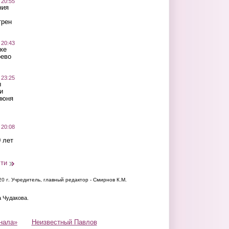
 20:55
ния
трен
 20:43
ке
оево
 23:25
ы
и
июня
 20:08
 лет
сти
20 г.
Учредитель, главный редактор - Смирнов К.М.
а Чудакова.
нала»
Неизвестный Павлов