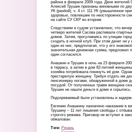
района в феврале 2009 года. Двое жителей
Алексей Трушин признаны виновными по двум 
УК (разбой), ч. 4 ст. 111 УК (умышленное пр
здоровью, повлекшее по неосторожности см
на сайте СУ СКР во вторник.
Следствием и судом установлено, что вече
четверо жителей Сасова распивали спиртные
домов. Затем, прогуливаясь по улицам гор
сходить в ночной клуб. При этом денег ни у 
один из них, предполагая, что у его знаком
значительная денежная сумма, предложил по
один согласился.
Анашкин и Трушин в ночь на 23 февраля 200
в террасу, а затем в дом 82-летней женщин
хозяйка потребовала покинуть её дом. Одна
престарелую женщину. Требуя отдать им де
пенсионерку ногами, обнаруженной в доме д
посудой. От полученных травм женщина ско
Трушин не нашли деньги в доме и скрылись.
Подозреваемый были установлены и задержа
Евгению Анашкину назначено наказание в ви
Трушину – 11 лет лишения свободы с отбыв
строгого режима. Приговор не вступил в зак
обжалован.
Тэги:
Рязань