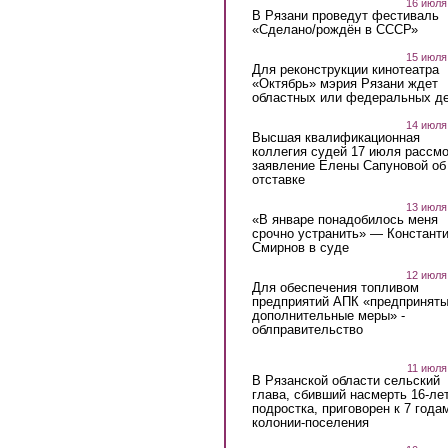
16 июля
В Рязани проведут фестиваль
«Сделано/рождён в СССР»
15 июля
Для реконструкции кинотеатра
«Октябрь» мэрия Рязани ждет
областных или федеральных де
14 июля
Высшая квалификационная
коллегия судей 17 июля рассмо
заявление Елены Сапуновой об
отставке
13 июля
«В январе понадобилось меня
срочно устранить» — Констант
Смирнов в суде
12 июля
Для обеспечения топливом
предприятий АПК «предпринят
дополнительные меры» -
облправительство
11 июля
В Рязанской области сельский
глава, сбивший насмерть 16-ле
подростка, приговорен к 7 года
колонии-поселения