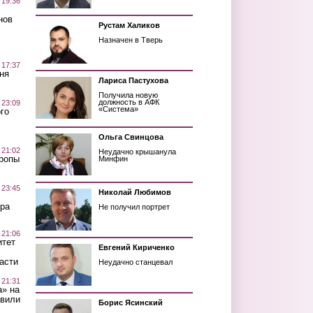
 19:36
нов
Рустам Халиков
Назначен в Тверь
 17:37
ня
Лариса Пастухова
Получила новую
должность в АФК
 23:09
«Система»
го
Ольга Свинцова
 21:02
Неудачно крышанула
Тропы
Минфин
 23:45
Николай Любимов
ра
Не получил портрет
 21:06
итет
Евгений Кириченко
асти
Неудачно станцевал
 21:31
а» на
авили
Борис Ясинский