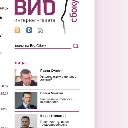
тьи
ть
у
.
лица
Павел Супрун
Увидел логику в вопросе
жителей
сти
Павел Малков
 18:17
Рассказал о «вопросе
выживания»
 18:59
Борис Ясинский
Поручился за свою
трудоспособность