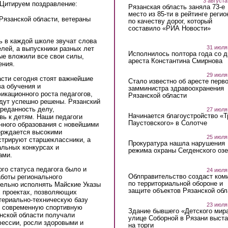
3 августа
 Цитируем поздравление:
Рязанская область заняла 73-е
место из 85-ти в рейтинге регио
Рязанской области, ветераны
по качеству дорог, который
составило «РИА Новости»
ь в каждой школе звучат слова
31 июля
лей, а выпускники разных лет
Исполнилось полтора года со д
ые вложили все свои силы,
ареста Константина Смирнова
ения.
29 июля
асти сегодня стоят важнейшие
Стало известно об аресте перво
а обучения и
замминистра здравоохранения
икационного роста педагогов,
Рязанской области
удут успешно решены. Рязанский
преданность делу,
27 июля
Начинается благоустройство «
вь к детям. Наши педагоги
Паустовского» в Солотче
нного образования с новейшими
ерждается высокими
25 июля
стрируют старшеклассники, а
Прокуратура нашла нарушения
льных конкурсах и
режима охраны Сегденского озе
ами.
го статуса педагога было и
24 июля
Облправительство создаст ком
аботы регионального
по территориальной обороне и
тельно исполнять Майские Указы
защите объектов Рязанской обл
 проектах, позволяющих
териально-техническую базу
23 июля
ь современную спортивную
Здание бывшего «Детского мир
анской области получали
улице Соборной в Рязани выст
фессии, росли здоровыми и
на торги