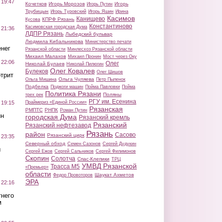
 19:47
Кочетков
Игорь Морозов
Игорь
Игорь Путин
Трубицын
Игорь Туровский
Игорь Яшин
Ирина
Касимов
Канищево
КПРФ Рязань
Кусова
Константиново
Касимовская городская Дума
 21:36
ЛДПР Рязань
Лыбедский бульвар
Людмила Кибальникова
Министерство печати
нег
Рязанской области
Минлесхоз Рязанской области
Михаил Малахов
Михаил Пронин
Мост через Оку
 22:06
Олег
Николай Булаев
Николай Пилюгин
Олег Ковалев
Булеков
Олег Шишов
трит
Ольга Чуляева
Ольга Мишина
Петр Пыленок
Подбелка
Поджоги машин
Пойма Павловки
Пойма
Политика Рязани
Поляны
трех рек
РГУ им. Есенина
Праймериз «Единой России»
 19:15
Рязанская
РМПТС
РНПК
Роман Путин
ин
городская Дума
Рязанский кремль
Рязанский
Рязанский нефтезавод
Рязань
район
Сасово
Рязанский цирк
 23:35
Северный обход
Семен Сазонов
Сергей Дудукин
ы
Сергей Ежов
Сергей Сальников
Сергей Филимонов
Скопин
Солотча
Спас-Клепики
ТРЦ
УМВД Рязанской
Трасса М5
«Премьер»
области
Шаукат Ахметов
Федор Провоторов
ЭРА
 22:16
тнего
м