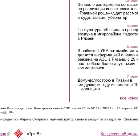
10 июля
Вопрос о расторжении соглаше
по реализации инвестпроекта в
«Грачиной роще» будет рассмо
в суде, заявил губернатор
9 июля
Прокуратура объявила о провер
воздуха в микрорайоне Недост
в Рязани
8 июля
В паблике ПУВР автомобилист
делятся информацией о наличи
бензина на АЗС в Рязани, с 25 
пост собрал более двух тысяч
комментариев
7 июля
Дому-долгострою в Рязани в
следующем году исполнится 10
– дольщики
все ново
ЭЛ № ФС 77 - 7826
1 от 14 апреля 20
овано Роскомнадзором. Реестровая запись СМИ: серия
(link sends e-mail)
om
. 18+
й редактор: Марина Смирнова, администратор сайта и аккаунтов в соцсетях: Светлан
Концессия «Водока
ама
(link is external)
«Три-В»