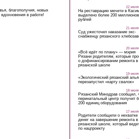
22 июля
вья, благополучия, новых
На реставрацию мечети в Каси
 вдохновения в работе!
выделено более 200 миллионов
рублей
21 июля
Суд ужесточил наказание экс-
снабженцу рязанского хлебоза
20 июля
«Всё идёт по плану» — мэрия
Рязани родителям, которые пр
о дофинансировании ремонта в
рязанской школе
19 июля
«Экологический рязанский алья
перезапустил «карту свалок»
18 июля
Рязанский Минздрав сообщил, 
перинатальный центр получит 
200 единиц оборудования
17 июля
Родители сообщили о нехватке
денег на завершение ремонта в
рязанской школе, который веде
по нацпроекту