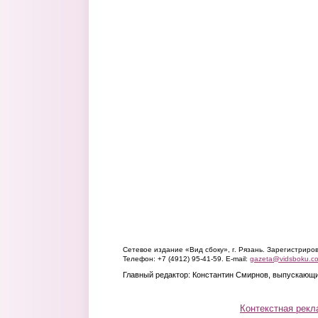
Сетевое издание «Вид сбоку», г. Рязань. Зарегистрир
Телефон: +7 (4912) 95-41-59. E-mail:
gazeta@vidsboku.c
Главный редактор: Константин Смирнов, выпускающи
Контекстная рекл