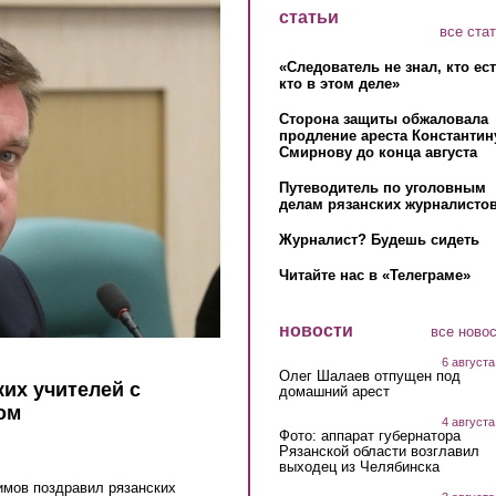
статьи
все ста
«Следователь не знал, кто ес
кто в этом деле»
Сторона защиты обжаловала
продление ареста Константин
Смирнову до конца августа
Путеводитель по уголовным
делам рязанских журналистов
Журналист? Будешь сидеть
Читайте нас в «Телеграме»
новости
все ново
6 августа
Олег Шалаев отпущен под
их учителей с
домашний арест
ком
4 августа
Фото: аппарат губернатора
Рязанской области возглавил
выходец из Челябинска
имов поздравил рязанских