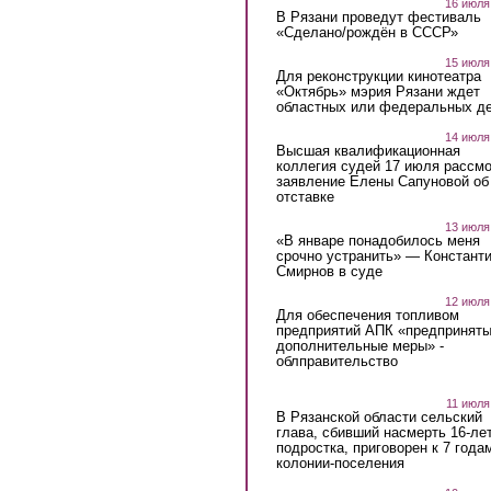
16 июля
В Рязани проведут фестиваль
«Сделано/рождён в СССР»
15 июля
Для реконструкции кинотеатра
«Октябрь» мэрия Рязани ждет
областных или федеральных де
14 июля
Высшая квалификационная
коллегия судей 17 июля рассмо
заявление Елены Сапуновой об
отставке
13 июля
«В январе понадобилось меня
срочно устранить» — Констант
Смирнов в суде
12 июля
Для обеспечения топливом
предприятий АПК «предпринят
дополнительные меры» -
облправительство
11 июля
В Рязанской области сельский
глава, сбивший насмерть 16-ле
подростка, приговорен к 7 года
колонии-поселения