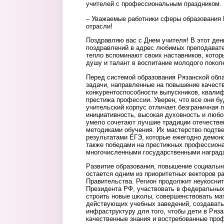
учителей с профессиональным праздником.
– Уважаемые работники сферы образования 
отрасли!
Поздравляю вас с Днем учителя! В этот ден
поздравлений в адрес любимых преподавате
тепло вспоминают своих наставников, котор
душу и талант в воспитание молодого покол
Перед системой образования Рязанской обл
задачи, направленные на повышение качеств
конкурентоспособности выпускников, квалиф
престижа профессии. Уверен, что все они б
учительский корпус отличает безграничная 
инициативность, высокая духовность и любо
умело сочетают лучшие традиции отечестве
методиками обучения. Их мастерство подтв
результатами ЕГЭ, которые ежегодно демон
также победами на престижных профессиона
многочисленными государственными наград
Развитие образования, повышение социально
остается одним из приоритетных векторов р
Правительства. Регион продолжит неукосни
Президента РФ, участвовать в федеральных
строить новые школы, совершенствовать ма
действующих учебных заведений, создават
инфраструктуру для того, чтобы дети в Ряз
качественные знания и востребованные про