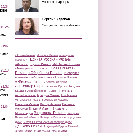
Не понят народом
 22:34
мове
Сергей Чиграков
Создал интригу в Рязани
 19:25
вода
 21:07
осили
«Атрон» Рязань
«Глобус» Рязань
«Городские
«Единая Россия» Рязань
проекты»
«Лучшие друзья» Рязань
«М5 Молл» Рязань
«Новая газета»
«Мещерская сторона»
 23:13
Рязань
«Сбербанк» Рязань
«Северная
нс»
компания»
«Справедливая Россия» Рязань
«Яблоко» Рязань
Александр Чайка
Александр Шерин
 21:32
Андрей
Алексей Фролов
что
Кашаев
Андрей Петруцкий
Андрей Красов
более
Аркадий Фомин
Антон Воробьев
Арт-Лужайка
Арт-лужайка Рязань
Беженцы из Украины
Валерий Рюмин
Виталий
Виктор Малюгин
 21:04
Артемов
Виталий Ларин
Владимир
Водоканал Рязани
Мимоглядов
Выборы в
Рязанской области
Выборы в Рязанскую городскую
тся
Думу
Выборы в Рязанскую областную Думу
Дашково-Песочня
Дмитрий Гудков
Евгений
Заборье
Игорь
Зызин
Застройка Рязани