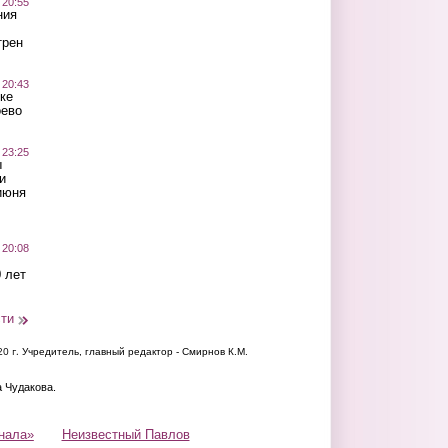
 20:55
ния
трен
 20:43
ке
оево
 23:25
ы
и
июня
 20:08
 лет
сти
20 г.
Учредитель, главный редактор - Смирнов К.М.
а Чудакова.
нала»
Неизвестный Павлов