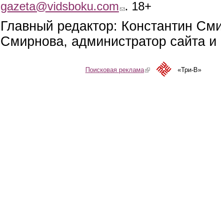
gazeta@vidsboku.com
(link sends e-mail)
. 18+
Главный редактор: Константин См
Смирнова, администратор сайта и 
Поисковая реклама
(link is external)
«Три-В»