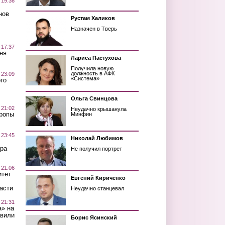
 19:36
нов
Рустам Халиков
Назначен в Тверь
 17:37
ня
Лариса Пастухова
Получила новую
должность в АФК
 23:09
«Система»
го
Ольга Свинцова
 21:02
Неудачно крышанула
Тропы
Минфин
 23:45
Николай Любимов
ра
Не получил портрет
 21:06
итет
Евгений Кириченко
асти
Неудачно станцевал
 21:31
а» на
авили
Борис Ясинский