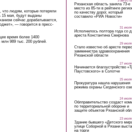
3 августа
Рязанская область заняла 73-е
место из 85-ти в рейтинге регио
, что людям, которые потеряли
по качеству дорог, который
ь 15 мая, будут выданы
составило «РИА Новости»
ханизм сейчас дорабатывается,
джет», — говорится в пресс-
31 июля
Исполнилось полтора года со д
ареста Константина Смирнова
щее время более 1400
млн 989 тыс. 200 рублей.
29 июля
Стало известно об аресте перво
замминистра здравоохранения
Рязанской области
27 июля
Начинается благоустройство «
Паустовского» в Солотче
25 июля
Прокуратура нашла нарушения
режима охраны Сегденского озе
24 июля
Облправительство создаст ком
по территориальной обороне и
защите объектов Рязанской обл
23 июля
Здание бывшего «Детского мир
улице Соборной в Рязани выст
на торги