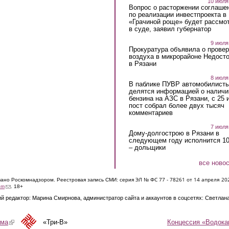
10 июля
Вопрос о расторжении соглаше
по реализации инвестпроекта в
«Грачиной роще» будет рассмо
в суде, заявил губернатор
9 июля
Прокуратура объявила о провер
воздуха в микрорайоне Недост
в Рязани
8 июля
В паблике ПУВР автомобилист
делятся информацией о наличи
бензина на АЗС в Рязани, с 25 
пост собрал более двух тысяч
комментариев
7 июля
Дому-долгострою в Рязани в
следующем году исполнится 10
– дольщики
все ново
ЭЛ № ФС 77 - 7826
1 от 14 апреля 20
овано Роскомнадзором. Реестровая запись СМИ: серия
(link sends e-mail)
om
. 18+
й редактор: Марина Смирнова, администратор сайта и аккаунтов в соцсетях: Светлан
Концессия «Водока
ама
(link is external)
«Три-В»