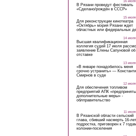
16 июля
В Рязани проведут фестиваль
«Сделано/рождён в СССР»
15 июля
Для реконструкции кинотеатра
«Октябрь» мэрия Рязани ждет
областных или федеральных де
14 июля
Высшая квалификационная
коллегия судей 17 июля рассмо
заявление Елены Сапуновой об
отставке
13 июля
«В январе понадобилось меня
срочно устранить» — Констант
Смирнов в суде
12 июля
Для обеспечения топливом
предприятий АПК «предпринят
дополнительные меры» -
облправительство
11 июля
В Рязанской области сельский
глава, сбивший насмерть 16-ле
подростка, приговорен к 7 года
колонии-поселения