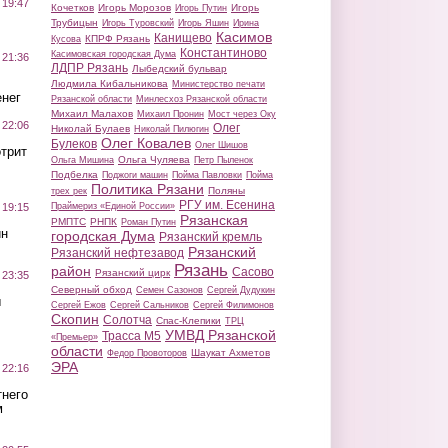
 19:47
Кочетков
Игорь Морозов
Игорь
Игорь Путин
Трубицын
Игорь Туровский
Игорь Яшин
Ирина
Касимов
Канищево
КПРФ Рязань
Кусова
Константиново
Касимовская городская Дума
 21:36
ЛДПР Рязань
Лыбедский бульвар
Людмила Кибальникова
Министерство печати
нег
Рязанской области
Минлесхоз Рязанской области
Михаил Малахов
Михаил Пронин
Мост через Оку
 22:06
Олег
Николай Булаев
Николай Пилюгин
Олег Ковалев
Булеков
Олег Шишов
трит
Ольга Чуляева
Ольга Мишина
Петр Пыленок
Подбелка
Поджоги машин
Пойма Павловки
Пойма
Политика Рязани
Поляны
трех рек
РГУ им. Есенина
Праймериз «Единой России»
 19:15
Рязанская
РМПТС
РНПК
Роман Путин
ин
городская Дума
Рязанский кремль
Рязанский
Рязанский нефтезавод
Рязань
район
Сасово
Рязанский цирк
 23:35
Северный обход
Семен Сазонов
Сергей Дудукин
ы
Сергей Ежов
Сергей Сальников
Сергей Филимонов
Скопин
Солотча
Спас-Клепики
ТРЦ
УМВД Рязанской
Трасса М5
«Премьер»
области
Шаукат Ахметов
Федор Провоторов
ЭРА
 22:16
тнего
м