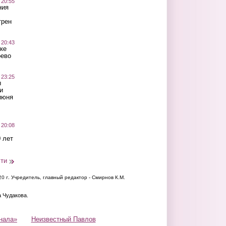
 20:55
ния
трен
 20:43
ке
оево
 23:25
ы
и
июня
 20:08
 лет
сти
20 г.
Учредитель, главный редактор - Смирнов К.М.
а Чудакова.
нала»
Неизвестный Павлов