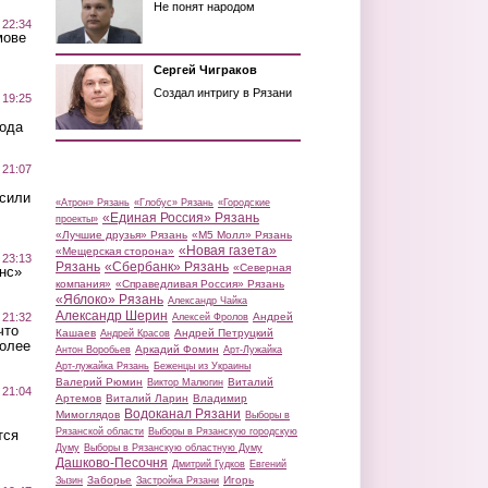
Не понят народом
 22:34
мове
Сергей Чиграков
Создал интригу в Рязани
 19:25
вода
 21:07
осили
«Атрон» Рязань
«Глобус» Рязань
«Городские
«Единая Россия» Рязань
проекты»
«Лучшие друзья» Рязань
«М5 Молл» Рязань
«Новая газета»
«Мещерская сторона»
 23:13
Рязань
«Сбербанк» Рязань
«Северная
нс»
компания»
«Справедливая Россия» Рязань
«Яблоко» Рязань
Александр Чайка
Александр Шерин
 21:32
Андрей
Алексей Фролов
что
Кашаев
Андрей Петруцкий
Андрей Красов
более
Аркадий Фомин
Антон Воробьев
Арт-Лужайка
Арт-лужайка Рязань
Беженцы из Украины
Валерий Рюмин
Виталий
Виктор Малюгин
 21:04
Артемов
Виталий Ларин
Владимир
Водоканал Рязани
Мимоглядов
Выборы в
Рязанской области
Выборы в Рязанскую городскую
тся
Думу
Выборы в Рязанскую областную Думу
Дашково-Песочня
Дмитрий Гудков
Евгений
Заборье
Игорь
Зызин
Застройка Рязани