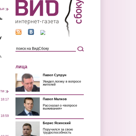
тьи
ть
у
.
лица
Павел Супрун
Увидел логику в вопросе
жителей
сти
Павел Малков
 18:17
Рассказал о «вопросе
выживания»
 18:59
Борис Ясинский
Поручился за свою
трудоспособность