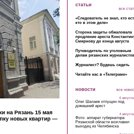
статьи
все ста
«Следователь не знал, кто ес
кто в этом деле»
Сторона защиты обжаловала
продление ареста Константин
Смирнову до конца августа
Путеводитель по уголовным
делам рязанских журналистов
Журналист? Будешь сидеть
Читайте нас в «Телеграме»
новости
все ново
6 августа
Олег Шалаев отпущен под
домашний арест
и на Рязань 15 мая
4 августа
Фото: аппарат губернатора
пку новых квартир —
Рязанской области возглавил
выходец из Челябинска