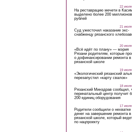
22 июля
На реставрацию мечети в Каси
выделено более 200 миллионов
рублей
21 июля
Суд ужесточил наказание экс-
снабженцу рязанского хлебоза
20 июля
«Всё идёт по плану» — мэрия
Рязани родителям, которые пр
о дофинансировании ремонта в
рязанской школе
19 июля
«Экологический рязанский алья
перезапустил «карту свалок»
18 июля
Рязанский Минздрав сообщил, 
перинатальный центр получит 
200 единиц оборудования
17 июля
Родители сообщили о нехватке
денег на завершение ремонта в
рязанской школе, который веде
по нацпроекту