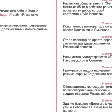
3 августа
Рязанская область заняла 73-е
место из 85-ти в рейтинге регио
по качеству дорог, который
Рязанского района Жанна
составило «РИА Новости»
бщает
(link is external)
сайт «Рязанские
31 июля
 инкриминировали превышение
Исполнилось полтора года со д
е должностными полномочиями
ареста Константина Смирнова
29 июля
Стало известно об аресте перво
замминистра здравоохранения
Рязанской области
27 июля
Начинается благоустройство «
Паустовского» в Солотче
25 июля
Прокуратура нашла нарушения
режима охраны Сегденского озе
24 июля
Облправительство создаст ком
по территориальной обороне и
защите объектов Рязанской обл
23 июля
Здание бывшего «Детского мир
улице Соборной в Рязани выст
на торги