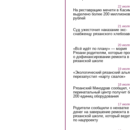
22 июля
На реставрацию мечети в Каси
выделено более 200 миллионов
рублей
21 июля
Суд ужесточил наказание экс-
снабженцу рязанского хлебоза
20 июля
«Всё идёт по плану» — мэрия
Рязани родителям, которые пр
о дофинансировании ремонта в
рязанской школе
19 июля
«Экологический рязанский алья
перезапустил «карту свалок»
18 июля
Рязанский Минздрав сообщил, 
перинатальный центр получит 
200 единиц оборудования
17 июля
Родители сообщили о нехватке
денег на завершение ремонта в
рязанской школе, который веде
по нацпроекту