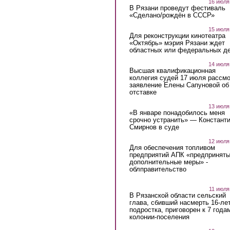
16 июля
В Рязани проведут фестиваль
«Сделано/рождён в СССР»
15 июля
Для реконструкции кинотеатра
«Октябрь» мэрия Рязани ждет
областных или федеральных де
14 июля
Высшая квалификационная
коллегия судей 17 июля рассмо
заявление Елены Сапуновой об
отставке
13 июля
«В январе понадобилось меня
срочно устранить» — Констант
Смирнов в суде
12 июля
Для обеспечения топливом
предприятий АПК «предпринят
дополнительные меры» -
облправительство
11 июля
В Рязанской области сельский
глава, сбивший насмерть 16-ле
подростка, приговорен к 7 года
колонии-поселения