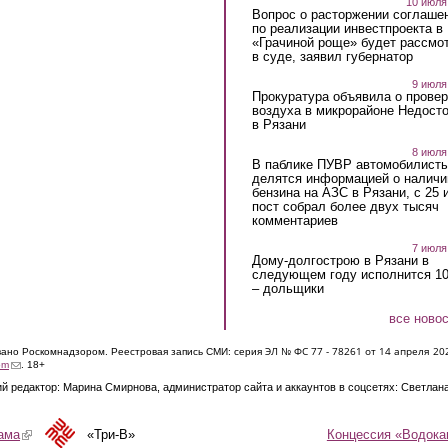
10 июля
Вопрос о расторжении соглаше
по реализации инвестпроекта в
«Грачиной роще» будет рассмо
в суде, заявил губернатор
9 июля
Прокуратура объявила о провер
воздуха в микрорайоне Недост
в Рязани
8 июля
В паблике ПУВР автомобилист
делятся информацией о наличи
бензина на АЗС в Рязани, с 25 
пост собрал более двух тысяч
комментариев
7 июля
Дому-долгострою в Рязани в
следующем году исполнится 10
– дольщики
все ново
ЭЛ № ФС 77 - 7826
1 от 14 апреля 20
овано Роскомнадзором. Реестровая запись СМИ: серия
(link sends e-mail)
om
. 18+
й редактор: Марина Смирнова, администратор сайта и аккаунтов в соцсетях: Светлан
Концессия «Водока
ама
(link is external)
«Три-В»