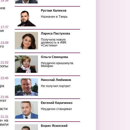
 19:36
нов
Рустам Халиков
Назначен в Тверь
 17:37
ня
Лариса Пастухова
Получила новую
должность в АФК
 23:09
«Система»
го
Ольга Свинцова
 21:02
Неудачно крышанула
Тропы
Минфин
 23:45
Николай Любимов
ра
Не получил портрет
 21:06
итет
Евгений Кириченко
асти
Неудачно станцевал
 21:31
а» на
авили
Борис Ясинский