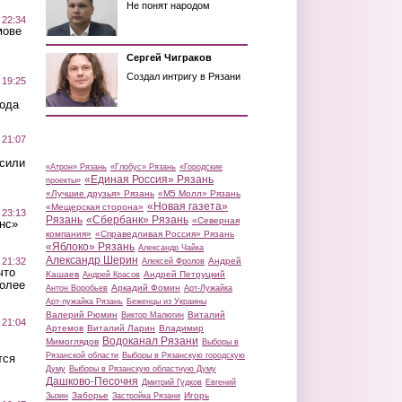
Не понят народом
 22:34
мове
Сергей Чиграков
Создал интригу в Рязани
 19:25
вода
 21:07
осили
«Атрон» Рязань
«Глобус» Рязань
«Городские
«Единая Россия» Рязань
проекты»
«Лучшие друзья» Рязань
«М5 Молл» Рязань
«Новая газета»
«Мещерская сторона»
 23:13
Рязань
«Сбербанк» Рязань
«Северная
нс»
компания»
«Справедливая Россия» Рязань
«Яблоко» Рязань
Александр Чайка
Александр Шерин
 21:32
Андрей
Алексей Фролов
что
Кашаев
Андрей Петруцкий
Андрей Красов
более
Аркадий Фомин
Антон Воробьев
Арт-Лужайка
Арт-лужайка Рязань
Беженцы из Украины
Валерий Рюмин
Виталий
Виктор Малюгин
 21:04
Артемов
Виталий Ларин
Владимир
Водоканал Рязани
Мимоглядов
Выборы в
Рязанской области
Выборы в Рязанскую городскую
тся
Думу
Выборы в Рязанскую областную Думу
Дашково-Песочня
Дмитрий Гудков
Евгений
Заборье
Игорь
Зызин
Застройка Рязани