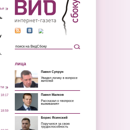
тьи
ть
у
.
лица
Павел Супрун
Увидел логику в вопросе
жителей
сти
Павел Малков
 18:17
Рассказал о «вопросе
выживания»
 18:59
Борис Ясинский
Поручился за свою
трудоспособность