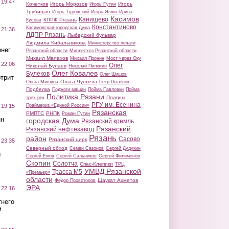
 19:47
Кочетков
Игорь Морозов
Игорь
Игорь Путин
Трубицын
Игорь Туровский
Игорь Яшин
Ирина
Касимов
Канищево
КПРФ Рязань
Кусова
Константиново
Касимовская городская Дума
 21:36
ЛДПР Рязань
Лыбедский бульвар
Людмила Кибальникова
Министерство печати
нег
Рязанской области
Минлесхоз Рязанской области
Михаил Малахов
Михаил Пронин
Мост через Оку
 22:06
Олег
Николай Булаев
Николай Пилюгин
Олег Ковалев
Булеков
Олег Шишов
трит
Ольга Чуляева
Ольга Мишина
Петр Пыленок
Подбелка
Поджоги машин
Пойма Павловки
Пойма
Политика Рязани
Поляны
трех рек
РГУ им. Есенина
Праймериз «Единой России»
 19:15
Рязанская
РМПТС
РНПК
Роман Путин
ин
городская Дума
Рязанский кремль
Рязанский
Рязанский нефтезавод
Рязань
район
Сасово
Рязанский цирк
 23:35
Северный обход
Семен Сазонов
Сергей Дудукин
ы
Сергей Ежов
Сергей Сальников
Сергей Филимонов
Скопин
Солотча
Спас-Клепики
ТРЦ
УМВД Рязанской
Трасса М5
«Премьер»
области
Шаукат Ахметов
Федор Провоторов
ЭРА
 22:16
тнего
м