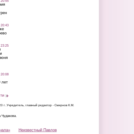
 20:55
ния
трен
 20:43
ке
оево
 23:25
ы
и
июня
 20:08
 лет
сти
20 г.
Учредитель, главный редактор - Смирнов К.М.
а Чудакова.
нала»
Неизвестный Павлов