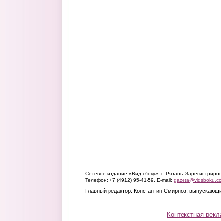
Сетевое издание «Вид сбоку», г. Рязань. Зарегистрир
Телефон: +7 (4912) 95-41-59. E-mail:
gazeta@vidsboku.c
Главный редактор: Константин Смирнов, выпускающи
Контекстная рекл