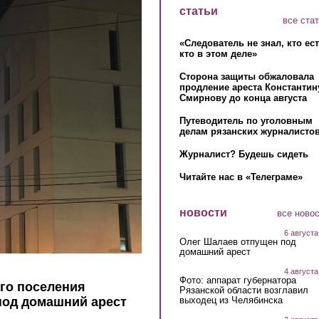
статьи
все ста
«Следователь не знал, кто ес
кто в этом деле»
Сторона защиты обжаловала
продление ареста Константин
Смирнову до конца августа
Путеводитель по уголовным
делам рязанских журналистов
Журналист? Будешь сидеть
Читайте нас в «Телеграме»
новости
все ново
6 августа
Олег Шалаев отпущен под
домашний арест
4 августа
Фото: аппарат губернатора
ого поселения
Рязанской области возглавил
выходец из Челябинска
под домашний арест