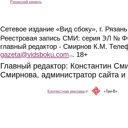
Рязанский кремль
Сетевое издание «Вид сбоку», г. Рязан
ЭЛ № ФС
Реестровая запись СМИ: серия
главный редактор - Смирнов К.М. Телефо
gazeta@vidsboku.com
(link sends e-mail)
. 18+
Главный редактор: Константин См
Смирнова, администратор сайта и 
Контекстная реклама
(link is external)
«Три-В»