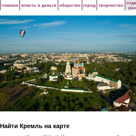
Перейти к основному содержанию
отд
главное
власть и деньги
общество
город
творчество
ра
Найти Кремль на карте