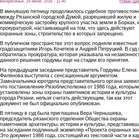
воскресенье, 19 июня, 2016 - 11:40
Роман Ше
В минувшую пятницу продолжилось судебное противостоя
между Рязанской городской Думой, разрешившей жилую и
коммерческую застройку крупного участка земли в Борках, 
прокуратурой, настаивающей на том, что здесь действуют
охранные зоны, строительство в которых запрещено.
В публичном пространстве этот вопрос подняли известные
градозащитники Игорь Кочетков и Андрей Петруцкий. В суд
обратилась прокуратура, которая указывала на незаконнос
данного решения гордумы еще на стадии его принятия.
На предыдущем заседании представитель Гордумы Елена
Филянова выступила с сенсационным аргументом.
Замначальника юротдела представительного органа заявил
что постановление Рязоблисполкома от 1986 года, которым
установлены зоны охраны памятников истории и культуры
города Рязани, нельзя считать действующим, так как этот
документ не был официально опубликован.
В пятницу в суд была приглашена Вера Чернышева,
председатель рязанского отделения Общества охраны
памятников архитектуры, истории и культуры, представивш
на заседании подлинный экземпляр «Проекта охранных зон
Это документ 1986 года, состоящий из текстовой части и ка