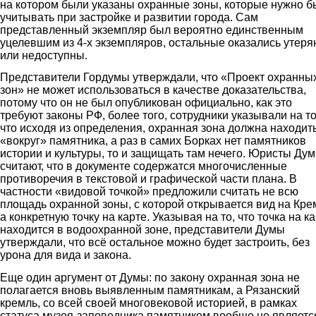
на котором были указаны охранные зоны, которые нужно 
учитывать при застройке и развитии города. Сам
представленный экземпляр был вероятно единственным
уцелевшим из 4-х экземпляров, остальные оказались утер
или недоступны.
Представители Гордумы утверждали, что «Проект охранны
зон» не может использоваться в качестве доказательства,
потому что он не был опубликован официально, как это
требуют законы РФ, более того, сотрудники указывали на то
что исходя из определения, охранная зона должна находит
«вокруг» памятника, а раз в самих Борках нет памятников
истории и культуры, то и защищать там нечего. Юристы Ду
считают, что в документе содержатся многочисленные
противоречия в текстовой и графической части плана. В
частности «видовой точкой» предложили считать не всю
площадь охранной зоны, с которой открывается вид на Кре
а конкретную точку на карте. Указывая на то, что точка на к
находится в водоохранной зоне, представители Думы
утверждали, что всё остальное можно будет застроить, без
урона для вида и закона.
Еще один аргумент от Думы: по закону охранная зона не
полагается вновь выявленным памятникам, а Рязанский
кремль, со всей своей многовековой историей, в рамках
статуса музея-заповедника памятником вообще не являетс