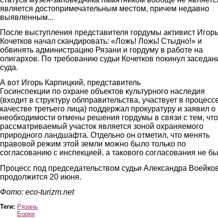
является достопримечательным местом, причем недавно
выявленным...
После выступления представителя гордумы активист Игор
Кочетков начал скандировать: «Ложь! Ложь! Стыдно!» и
обвинять администрацию Рязани и гордуму в работе на
олигархов. По требованию судьи Кочетков покинул заседан
суда.
А вот Игорь Карпицкий, представитель
Госинспекции по охране объектов культурного наследия
(входит в структуру облправительства, участвует в процесс
качестве третьего лица) поддержал прокуратуру и заявил о
необходимости отмены решения гордумы в связи с тем, что
рассматриваемый участок является зоной охраняемого
природного ландшафта. Отдельно он отметил, что менять
правовой режим этой земли можно было только по
согласованию с инспекцией, а такового согласования не бы
Процесс под председательством судьи Александра Воейко
продолжится 20 июня.
Фото: eco-turizm.net
Теги:
Рязань
Борки