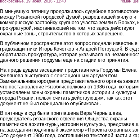
воскресенье, 19 июня, 2016 - 11:40
Роман Ше
В минувшую пятницу продолжилось судебное противостоя
между Рязанской городской Думой, разрешившей жилую и
коммерческую застройку крупного участка земли в Борках, 
прокуратурой, настаивающей на том, что здесь действуют
охранные зоны, строительство в которых запрещено.
В публичном пространстве этот вопрос подняли известные
градозащитники Игорь Кочетков и Андрей Петруцкий. В суд
обратилась прокуратура, которая указывала на незаконнос
данного решения гордумы еще на стадии его принятия.
На предыдущем заседании представитель Гордумы Елена
Филянова выступила с сенсационным аргументом.
Замначальника юротдела представительного органа заявил
что постановление Рязоблисполкома от 1986 года, которым
установлены зоны охраны памятников истории и культуры
города Рязани, нельзя считать действующим, так как этот
документ не был официально опубликован.
В пятницу в суд была приглашена Вера Чернышева,
председатель рязанского отделения Общества охраны
памятников архитектуры, истории и культуры, представивш
на заседании подлинный экземпляр «Проекта охранных зон
Это документ 1986 года, состоящий из текстовой части и ка