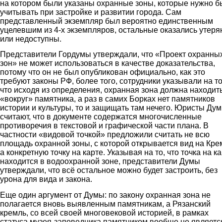
на котором были указаны охранные зоны, которые нужно 
учитывать при застройке и развитии города. Сам
представленный экземпляр был вероятно единственным
уцелевшим из 4-х экземпляров, остальные оказались утер
или недоступны.
Представители Гордумы утверждали, что «Проект охранны
зон» не может использоваться в качестве доказательства,
потому что он не был опубликован официально, как это
требуют законы РФ, более того, сотрудники указывали на то
что исходя из определения, охранная зона должна находит
«вокруг» памятника, а раз в самих Борках нет памятников
истории и культуры, то и защищать там нечего. Юристы Ду
считают, что в документе содержатся многочисленные
противоречия в текстовой и графической части плана. В
частности «видовой точкой» предложили считать не всю
площадь охранной зоны, с которой открывается вид на Кре
а конкретную точку на карте. Указывая на то, что точка на к
находится в водоохранной зоне, представители Думы
утверждали, что всё остальное можно будет застроить, без
урона для вида и закона.
Еще один аргумент от Думы: по закону охранная зона не
полагается вновь выявленным памятникам, а Рязанский
кремль, со всей своей многовековой историей, в рамках
статуса музея-заповедника памятником вообще не являетс