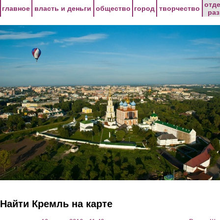
Перейти к основному содержанию
отд
главное
власть и деньги
общество
город
творчество
ра
Найти Кремль на карте