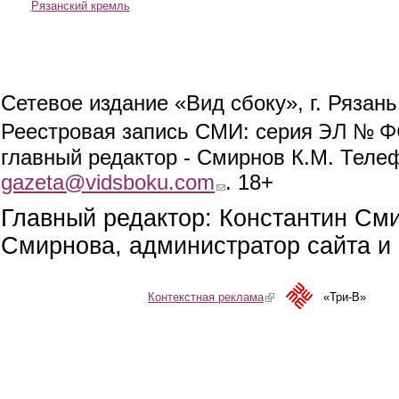
Рязанский кремль
Сетевое издание «Вид сбоку», г. Рязан
ЭЛ № ФС
Реестровая запись СМИ: серия
главный редактор - Смирнов К.М. Телефо
gazeta@vidsboku.com
(link sends e-mail)
. 18+
Главный редактор: Константин См
Смирнова, администратор сайта и 
Контекстная реклама
(link is external)
«Три-В»