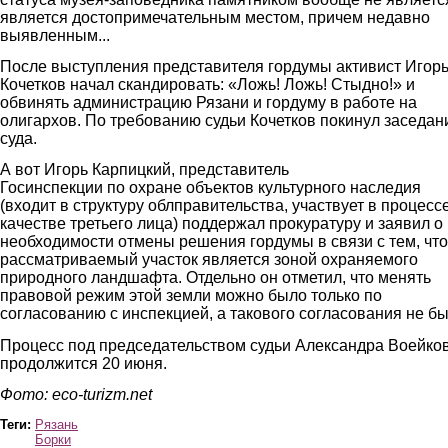
является достопримечательным местом, причем недавно
выявленным...
После выступления представителя гордумы активист Игор
Кочетков начал скандировать: «Ложь! Ложь! Стыдно!» и
обвинять администрацию Рязани и гордуму в работе на
олигархов. По требованию судьи Кочетков покинул заседан
суда.
А вот Игорь Карпицкий, представитель
Госинспекции по охране объектов культурного наследия
(входит в структуру облправительства, участвует в процесс
качестве третьего лица) поддержал прокуратуру и заявил о
необходимости отмены решения гордумы в связи с тем, что
рассматриваемый участок является зоной охраняемого
природного ландшафта. Отдельно он отметил, что менять
правовой режим этой земли можно было только по
согласованию с инспекцией, а такового согласования не бы
Процесс под председательством судьи Александра Воейко
продолжится 20 июня.
Фото: eco-turizm.net
Теги:
Рязань
Борки