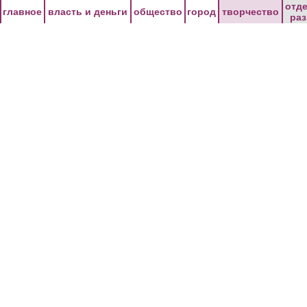
Перейти к основному содержанию
отд
главное
власть и деньги
общество
город
творчество
ра