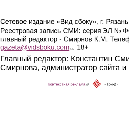
Сетевое издание «Вид сбоку», г. Рязан
ЭЛ № ФС
Реестровая запись СМИ: серия
главный редактор - Смирнов К.М. Телефо
gazeta@vidsboku.com
(link sends e-mail)
. 18+
Главный редактор: Константин См
Смирнова, администратор сайта и 
Контекстная реклама
(link is external)
«Три-В»