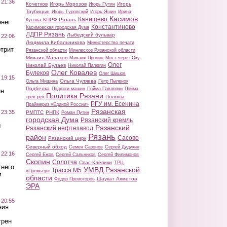
 21:36
Кочетков
Игорь Морозов
Игорь
Игорь Путин
Трубицын
Игорь Туровский
Игорь Яшин
Ирина
Касимов
Канищево
КПРФ Рязань
Кусова
нег
Константиново
Касимовская городская Дума
ЛДПР Рязань
Лыбедский бульвар
 22:06
Людмила Кибальникова
Министерство печати
трит
Рязанской области
Минлесхоз Рязанской области
Михаил Малахов
Михаил Пронин
Мост через Оку
Олег
Николай Булаев
Николай Пилюгин
Олег Ковалев
Булеков
Олег Шишов
 19:15
Ольга Чуляева
Ольга Мишина
Петр Пыленок
Подбелка
Поджоги машин
Пойма Павловки
Пойма
ин
Политика Рязани
Поляны
трех рек
РГУ им. Есенина
Праймериз «Единой России»
Рязанская
 23:35
РМПТС
РНПК
Роман Путин
городская Дума
Рязанский кремль
ы
Рязанский
Рязанский нефтезавод
Рязань
район
Сасово
Рязанский цирк
Северный обход
Семен Сазонов
Сергей Дудукин
 22:16
Сергей Ежов
Сергей Сальников
Сергей Филимонов
Скопин
Солотча
Спас-Клепики
ТРЦ
тнего
УМВД Рязанской
Трасса М5
«Премьер»
м
области
Шаукат Ахметов
Федор Провоторов
ЭРА
 20:55
ния
трен