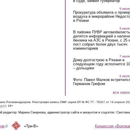
в суде, заявил губернатор
9 июля
Прокуратура объявила о провер
воздуха в микрорайоне Недост
в Рязани
8 июля
В паблике ПУВР автомобилист
делятся информацией о наличи
бензина на АЗС в Рязани, с 25 
пост собрал более двух тысяч
комментариев
7 июля
Дому-долгострою в Рязани в
следующем году исполнится 10
– дольщики
6 июля
Фото: Павел Малков встретился
Германом Грефом
все ново
ЭЛ № ФС 77 - 7826
1 от 14 апреля 20
овано Роскомнадзором. Реестровая запись СМИ: серия
(link sends e-mail)
om
. 18+
й редактор: Марина Смирнова, администратор сайта и аккаунтов в соцсетях: Светлан
Концессия «Водока
тов
(link is external)
«Три-В»