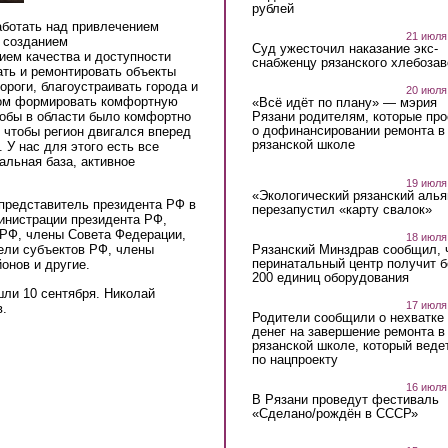
рублей
аботать над привлечением
21 июля
, созданием
Суд ужесточил наказание экс-
ем качества и доступности
снабженцу рязанского хлебоза
ть и ремонтировать объекты
ороги, благоустраивать города и
20 июля
зом формировать комфортную
«Всё идёт по плану» — мэрия
Рязани родителям, которые пр
тобы в области было комфортно
о дофинансировании ремонта в
 чтобы регион двигался вперед
рязанской школе
 У нас для этого есть все
альная база, активное
19 июля
«Экологический рязанский алья
представитель президента РФ в
перезапустил «карту свалок»
инистрации президента РФ,
 РФ, члены Совета Федерации,
18 июля
Рязанский Минздрав сообщил, 
ели субъектов РФ, члены
перинатальный центр получит 
онов и другие.
200 единиц оборудования
шли 10 сентября. Николай
17 июля
в.
Родители сообщили о нехватке
денег на завершение ремонта в
рязанской школе, который веде
по нацпроекту
16 июля
В Рязани проведут фестиваль
«Сделано/рождён в СССР»