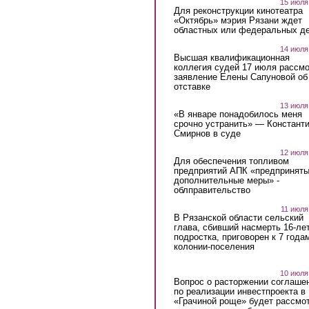
15 июля
Для реконструкции кинотеатра
«Октябрь» мэрия Рязани ждет
областных или федеральных де
14 июля
Высшая квалификационная
коллегия судей 17 июля рассмо
заявление Елены Сапуновой об
отставке
13 июля
«В январе понадобилось меня
срочно устранить» — Констант
Смирнов в суде
12 июля
Для обеспечения топливом
предприятий АПК «предпринят
дополнительные меры» -
облправительство
11 июля
В Рязанской области сельский
глава, сбивший насмерть 16-ле
подростка, приговорен к 7 года
колонии-поселения
10 июля
Вопрос о расторжении соглаше
по реализации инвестпроекта в
«Грачиной роще» будет рассмо