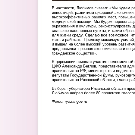
В частности, Любимов сказал: «Мы будем р
инвестиций, развитием цифровой экономики
высокоэффективных рабочих мест, повышени
медицинской помощи. Мы будем переоснаща
образования и культуры, реконструировать д
сельские населенные пункты, и таким обра
для жизни среду. Сделаю все возможное, ч
жить и работать. Приложу максимум усилий,
и вышел на более высокий уровень развития.
предпосылки: прочная экономическая и соци
гражданское общество».
В церемонии приняли участие полномочный 
ЦФО Александр Беглов, представители адм
правительства РФ, министерств и ведомств
депутаты Государственной Думы, руководит
правительства Рязанской области, главы рай
Выборы губернатора Рязанской области про
Любимов набрал более 80 процентов голосо
Фото: ryazangov.ru