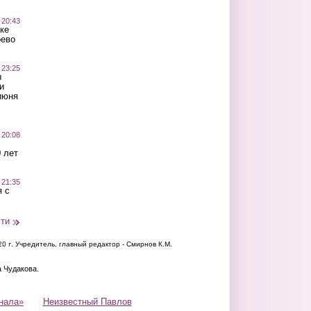
 20:43
ке
оево
 23:25
ы
и
июня
 20:08
 лет
 21:35
 с
сти
20 г.
Учредитель, главный редактор - Смирнов К.М.
а Чудакова.
нала»
Неизвестный Павлов