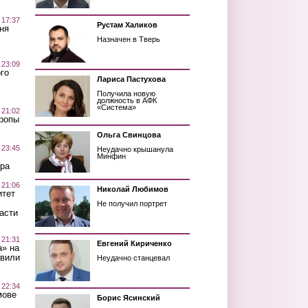
 17:37
Рустам Халиков
ня
Назначен в Тверь
 23:09
го
Лариса Пастухова
Получила новую
должность в АФК
«Система»
 21:02
Тропы
Ольга Свинцова
 23:45
Неудачно крышанула
Минфин
ра
 21:06
Николай Любимов
итет
Не получил портрет
асти
 21:31
Евгений Кириченко
а» на
авили
Неудачно станцевал
 22:34
мове
Борис Ясинский