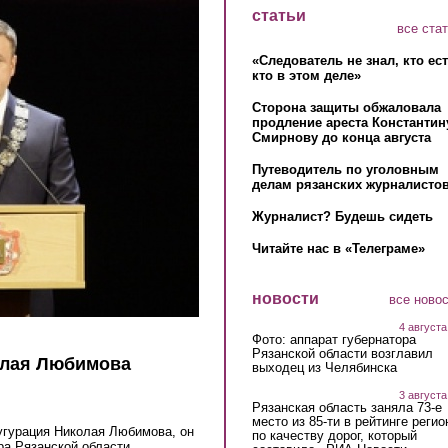
статьи
все ста
«Следователь не знал, кто ес
кто в этом деле»
Сторона защиты обжаловала
продление ареста Константин
Смирнову до конца августа
Путеводитель по уголовным
делам рязанских журналистов
Журналист? Будешь сидеть
Читайте нас в «Телеграме»
новости
все ново
4 августа
Фото: аппарат губернатора
Рязанской области возглавил
олая Любимова
выходец из Челябинска
3 августа
Рязанская область заняла 73-е
место из 85-ти в рейтинге регио
угурация Николая Любимова, он
по качеству дорог, который
а Рязанской области,