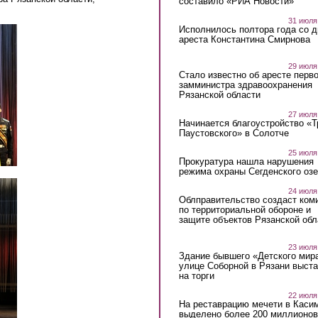
составило «РИА Новости»
31 июля
Исполнилось полтора года со д
ареста Константина Смирнова
29 июля
Стало известно об аресте перво
замминистра здравоохранения
Рязанской области
27 июля
Начинается благоустройство «
Паустовского» в Солотче
25 июля
Прокуратура нашла нарушения
режима охраны Сегденского озе
24 июля
Облправительство создаст ком
по территориальной обороне и
защите объектов Рязанской обл
23 июля
Здание бывшего «Детского мир
улице Соборной в Рязани выст
на торги
22 июля
На реставрацию мечети в Каси
выделено более 200 миллионов