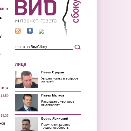
тьи
ть
у
.
лица
Павел Супрун
Увидел логику в вопросе
жителей
сти
Павел Малков
 18:59
Рассказал о «вопросе
выживания»
 19:36
Борис Ясинский
нов
Поручился за свою
трудоспособность