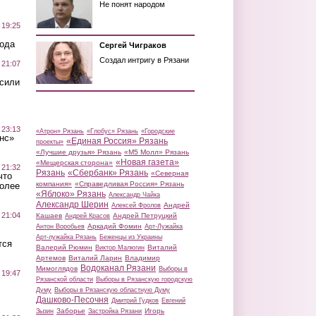
Не понят народом
 19:25
вода
Сергей Чиграков
Создал интригу в Рязани
 21:07
осили
 23:13
«Атрон» Рязань
«Глобус» Рязань
«Городские
нс»
«Единая Россия» Рязань
проекты»
«Лучшие друзья» Рязань
«М5 Молл» Рязань
«Новая газета»
«Мещерская сторона»
 21:32
Рязань
«Сбербанк» Рязань
«Северная
что
компания»
«Справедливая Россия» Рязань
более
«Яблоко» Рязань
Александр Чайка
Александр Шерин
Андрей
Алексей Фролов
 21:04
Кашаев
Андрей Петруцкий
Андрей Красов
Аркадий Фомин
Антон Воробьев
Арт-Лужайка
Арт-лужайка Рязань
Беженцы из Украины
тся
Валерий Рюмин
Виталий
Виктор Малюгин
Артемов
Виталий Ларин
Владимир
Водоканал Рязани
Мимоглядов
Выборы в
 19:47
Рязанской области
Выборы в Рязанскую городскую
Думу
Выборы в Рязанскую областную Думу
Дашково-Песочня
Дмитрий Гудков
Евгений
Заборье
Игорь
Зызин
Застройка Рязани