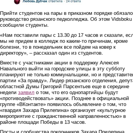
Прийти студентов на пары в приказном порядке обязало
руководство рязанского педколледжа. Об этом Vidsboku
сообщили студенты.
«Нам поставили пары с 13.30 до 17 часов и сказали, ес
мы не придем в колледж по каким-то причинам, кроме
болезни, то в понедельник все пойдем на ковер к
директору», – рассказал один из студентов.
Вместе с участниками акции в поддержку Алексея
Навального выйти на городские улицы в эту субботу
планируют не только коммунальщики, но и представите
партии «За правду». Лидер рязанского отделения, депут
областной Думы Григорий Парсентьев еще в середине
недели
заявил
о том, что его однопартийцы будут
«противодействовать» акции. Позднее в официальной
группе «ВКонтакте» появилось объявление о том, что
«гвардия Захара Прилепина» организует «культурное
мероприятие с гражданственной направленностью» в
районе площади Победы в 13 часов.
Посты и сообщества поклонников Захара Прилепина,