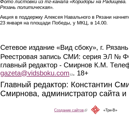
Фото листовки из тг-канала «Коридоры на Радищева.
Рязань политическая».
Акция в поддержку Алексея Навального в Рязани начнет
23 января на площади Победы, у МКЦ, в 14.00.
Сетевое издание «Вид сбоку», г. Рязан
ЭЛ № ФС
Реестровая запись СМИ: серия
главный редактор - Смирнов К.М. Телефо
gazeta@vidsboku.com
(link sends e-mail)
. 18+
Главный редактор: Константин См
Смирнова, администратор сайта и 
Создание сайтов
(link is external)
«Три-В»