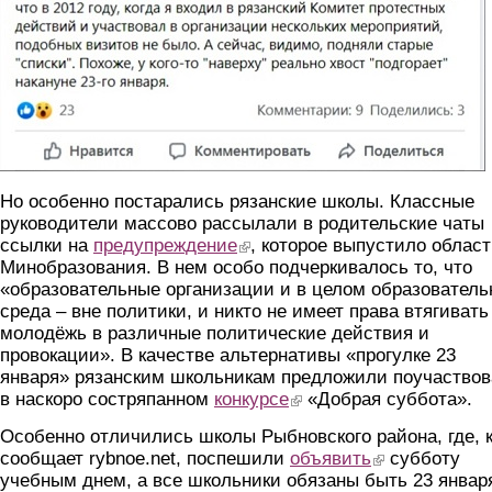
Но особенно постарались рязанские школы. Классные
руководители массово рассылали в родительские чаты
ссылки на
предупреждение
(link is external)
, которое выпустило облас
Минобразования. В нем особо подчеркивалось то, что
«образовательные организации и в целом образователь
среда – вне политики, и никто не имеет права втягивать
молодёжь в различные политические действия и
провокации». В качестве альтернативы «прогулке 23
января» рязанским школьникам предложили поучаствов
в наскоро состряпанном
конкурсе
(link is external)
«Добрая суббота».
Особенно отличились школы Рыбновского района, где, к
сообщает rybnoe.net, поспешили
объявить
(link is external)
субботу
учебным днем, а все школьники обязаны быть 23 январ