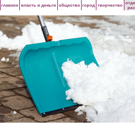
Перейти к основному содержанию
отд
главное
власть и деньги
общество
город
творчество
ра