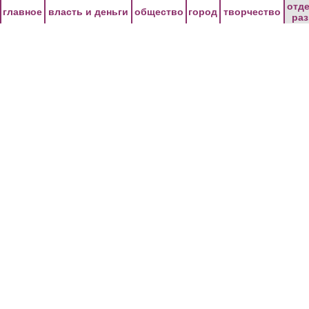
Перейти к основному содержанию
отд
главное
власть и деньги
общество
город
творчество
ра