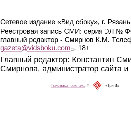
Сетевое издание «Вид сбоку», г. Рязан
ЭЛ № ФС
Реестровая запись СМИ: серия
главный редактор - Смирнов К.М. Телефо
gazeta@vidsboku.com
(link sends e-mail)
. 18+
Главный редактор: Константин См
Смирнова, администратор сайта и 
Поисковая реклама
(link is external)
«Три-В»