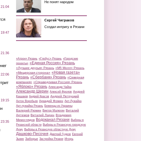
Не понят народом
 21:04
тся
Сергей Чиграков
Создал интригу в Рязани
 19:47
 21:36
«Атрон» Рязань
«Глобус» Рязань
«Городские
«Единая Россия» Рязань
проекты»
нег
«Лучшие друзья» Рязань
«М5 Молл» Рязань
«Новая газета»
«Мещерская сторона»
 22:06
Рязань
«Сбербанк» Рязань
«Северная
трит
компания»
«Справедливая Россия» Рязань
«Яблоко» Рязань
Александр Чайка
Александр Шерин
Андрей
Алексей Фролов
Кашаев
Андрей Петруцкий
Андрей Красов
 19:15
Аркадий Фомин
Антон Воробьев
Арт-Лужайка
Арт-лужайка Рязань
Беженцы из Украины
ин
Валерий Рюмин
Виталий
Виктор Малюгин
Артемов
Виталий Ларин
Владимир
Водоканал Рязани
Мимоглядов
Выборы в
 23:35
Рязанской области
Выборы в Рязанскую городскую
ы
Думу
Выборы в Рязанскую областную Думу
Дашково-Песочня
Дмитрий Гудков
Евгений
Заборье
Игорь
Зызин
Застройка Рязани