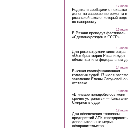
17 июля
Родители сообщили о нехватке
денег на завершение ремонта в
рязанской школе, который веде
по нацпроекту
16 июля
В Рязани проведут фестиваль
«Сделано/рождён в СССР»
15 июля
Для реконструкции кинотеатра
«Октябрь» мэрия Рязани ждет
областных или федеральных де
14 июля
Высшая квалификационная
коллегия судей 17 июля рассмо
заявление Елены Сапуновой об
отставке
13 июля
«В январе понадобилось меня
срочно устранить» — Констант
Смирнов в суде
12 июля
Для обеспечения топливом
предприятий АПК «предпринят
дополнительные меры» -
облправительство