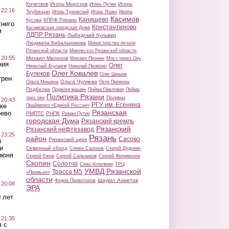
Кочетков
Игорь Морозов
Игорь
Игорь Путин
 22:16
Трубицын
Игорь Туровский
Игорь Яшин
Ирина
Касимов
Канищево
КПРФ Рязань
Кусова
тнего
Константиново
Касимовская городская Дума
м
ЛДПР Рязань
Лыбедский бульвар
Людмила Кибальникова
Министерство печати
Рязанской области
Минлесхоз Рязанской области
 20:55
Михаил Малахов
Михаил Пронин
Мост через Оку
ния
Олег
Николай Булаев
Николай Пилюгин
Олег Ковалев
Булеков
Олег Шишов
трен
Ольга Чуляева
Ольга Мишина
Петр Пыленок
Подбелка
Поджоги машин
Пойма Павловки
Пойма
Политика Рязани
Поляны
трех рек
 20:43
РГУ им. Есенина
ке
Праймериз «Единой России»
Рязанская
оево
РМПТС
РНПК
Роман Путин
городская Дума
Рязанский кремль
Рязанский
Рязанский нефтезавод
 23:25
Рязань
район
Сасово
Рязанский цирк
ы
и
Северный обход
Семен Сазонов
Сергей Дудукин
июня
Сергей Ежов
Сергей Сальников
Сергей Филимонов
Скопин
Солотча
Спас-Клепики
ТРЦ
УМВД Рязанской
Трасса М5
«Премьер»
области
Шаукат Ахметов
Федор Провоторов
 20:08
ЭРА
 лет
 21:35
 с