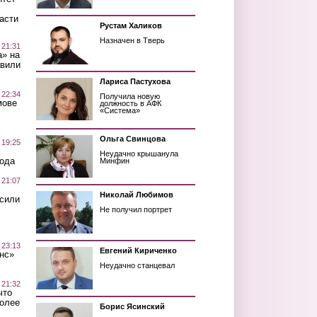
асти
Рустам Халиков
Назначен в Тверь
 21:31
а» на
авили
Лариса Пастухова
 22:34
Получила новую
мове
должность в АФК
«Система»
Ольга Свинцова
 19:25
Неудачно крышанула
вода
Минфин
 21:07
Николай Любимов
осили
Не получил портрет
 23:13
Евгений Кириченко
нс»
Неудачно станцевал
 21:32
что
более
Борис Ясинский