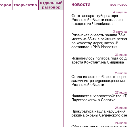
отдельный
новости
все ново
город
творчество
разговор
4 августа
Фото: аппарат губернатора
Рязанской области возглавил
выходец из Челябинска
3 августа
Рязанская область заняла 73-е
место из 85-ти в рейтинге регио
по качеству дорог, который
составило «РИА Новости»
31 июля
Исполнилось полтора года со д
ареста Константина Смирнова
29 июля
Стало известно об аресте перво
замминистра здравоохранения
Рязанской области
27 июля
Начинается благоустройство «
Паустовского» в Солотче
25 июля
Прокуратура нашла нарушения
режима охраны Сегденского озе
24 июля
Облправительство создаст ком