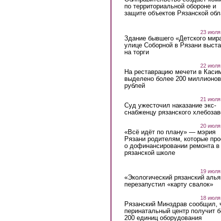
по территориальной обороне и
защите объектов Рязанской обл
23 июля
Здание бывшего «Детского мир
улице Соборной в Рязани выст
на торги
22 июля
На реставрацию мечети в Каси
выделено более 200 миллионов
рублей
21 июля
Суд ужесточил наказание экс-
снабженцу рязанского хлебоза
20 июля
«Всё идёт по плану» — мэрия
Рязани родителям, которые пр
о дофинансировании ремонта в
рязанской школе
19 июля
«Экологический рязанский алья
перезапустил «карту свалок»
18 июля
Рязанский Минздрав сообщил, 
перинатальный центр получит 
200 единиц оборудования