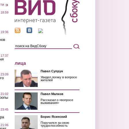
сти
 18:59
 19:36
нов
 17:37
ня
лица
Павел Супрун
 23:09
Увидел логику в вопросе
го
жителей
 21:02
Павел Малков
Тропы
Рассказал о «вопросе
выживания»
 23:45
ра
Борис Ясинский
Поручился за свою
 21:06
трудоспособность
итет