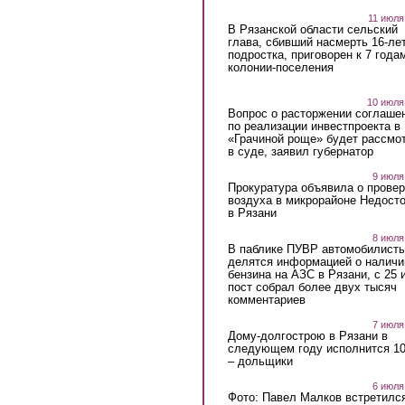
11 июля
В Рязанской области сельский
глава, сбивший насмерть 16-ле
подростка, приговорен к 7 года
колонии-поселения
10 июля
Вопрос о расторжении соглаше
по реализации инвестпроекта в
«Грачиной роще» будет рассмо
в суде, заявил губернатор
9 июля
Прокуратура объявила о провер
воздуха в микрорайоне Недост
в Рязани
8 июля
В паблике ПУВР автомобилист
делятся информацией о наличи
бензина на АЗС в Рязани, с 25 
пост собрал более двух тысяч
комментариев
7 июля
Дому-долгострою в Рязани в
следующем году исполнится 10
– дольщики
6 июля
Фото: Павел Малков встретился