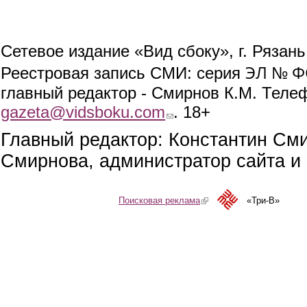
Сетевое издание «Вид сбоку», г. Рязан
ЭЛ № ФС
Реестровая запись СМИ: серия
главный редактор - Смирнов К.М. Телефо
gazeta@vidsboku.com
(link sends e-mail)
. 18+
Главный редактор: Константин См
Смирнова, администратор сайта и 
Поисковая реклама
(link is external)
«Три-В»