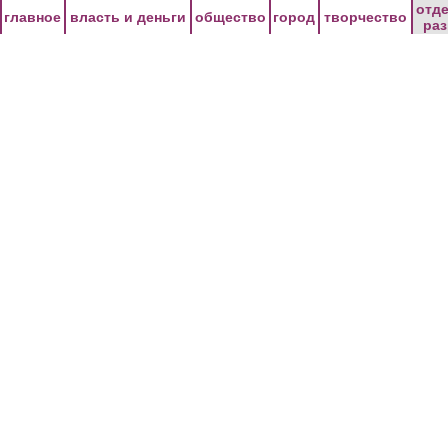
Перейти к основному содержанию
отд
главное
власть и деньги
общество
город
творчество
ра