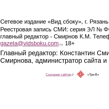
Сетевое издание «Вид сбоку», г. Рязан
ЭЛ № ФС
Реестровая запись СМИ: серия
главный редактор - Смирнов К.М. Телефо
gazeta@vidsboku.com
(link sends e-mail)
. 18+
Главный редактор: Константин См
Смирнова, администратор сайта и 
Создание сайтов
(link is external)
«Три-В»