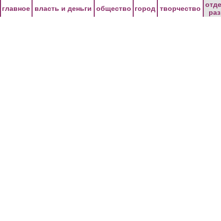
Перейти к основному содержанию
отд
главное
власть и деньги
общество
город
творчество
ра