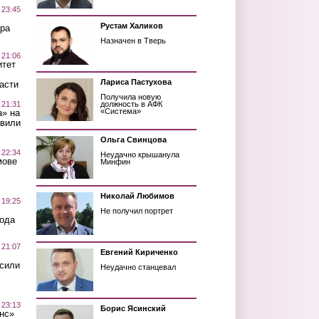
 23:45
Рустам Халиков
ра
Назначен в Тверь
 21:06
итет
Лариса Пастухова
асти
Получила новую
 21:31
должность в АФК
«Система»
а» на
авили
Ольга Свинцова
 22:34
Неудачно крышанула
мове
Минфин
Николай Любимов
 19:25
Не получил портрет
вода
 21:07
Евгений Кириченко
осили
Неудачно станцевал
 23:13
Борис Ясинский
нс»