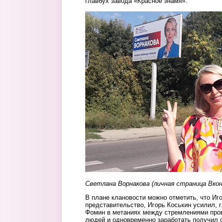
главбух завода «Красное знамя».
1.jpg
Светлана Ворнакова (личная страница Вко
В плане клановости можно отметить, что Иг
представительство, Игорь Коськин усилил, 
Фомин в метаниях между стремлениями пров
людей и одновременно заработать получил 