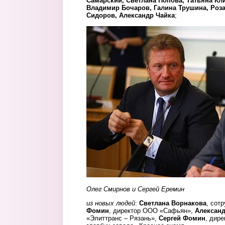
Самарский, Светлана Попова, Татьяна Кл
Владимир Бочаров, Галина Трушина, Роза
Сидоров, Александр Чайка
;
eremesmirnov.jpg
Олег Смирнов и Сергей Еремин
из новых людей
:
Светлана Ворнакова
, сот
Фомин
, директор ООО «Сафьян»,
Александ
«Элиттранс – Рязань»,
Сергей Фомин
, дир