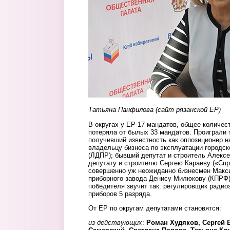
Татьяна Панфилова (сайт рязанской ЕР)
В округах у ЕР 17 мандатов, общее количест
потеряла от былых 33 мандатов. Проиграли 
получивший известность как оппозиционер н
владельцу бизнеса по эксплуатации городс
(ЛДПР); бывший депутат и строитель Алекс
депутату и строителю Сергею Караеву («Спр
совершенно уж неожиданно бизнесмен Макс
приборного завода Денису Милюкову (КПРФ)
победителя звучит так: регулировщик радио
приборов 5 разряда.
От ЕР по округам депутатами становятся:
из действующих
:
Роман Худяков, Сергей 