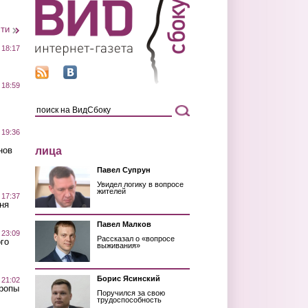
сти
 18:17
 18:59
 19:36
лица
нов
Павел Супрун
Увидел логику в вопросе
жителей
 17:37
ня
Павел Малков
 23:09
Рассказал о «вопросе
го
выживания»
Борис Ясинский
 21:02
Тропы
Поручился за свою
трудоспособность