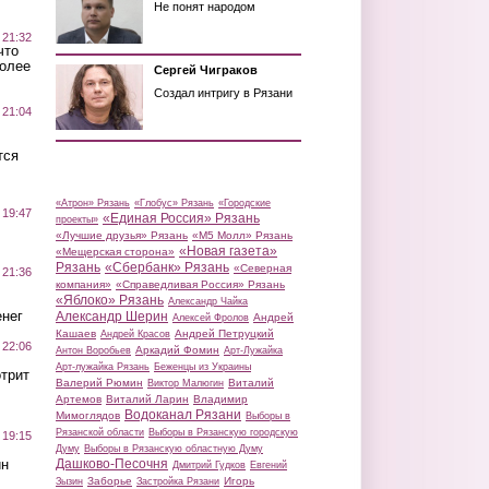
Не понят народом
 21:32
что
более
Сергей Чиграков
Создал интригу в Рязани
 21:04
тся
«Атрон» Рязань
«Глобус» Рязань
«Городские
 19:47
«Единая Россия» Рязань
проекты»
«Лучшие друзья» Рязань
«М5 Молл» Рязань
«Новая газета»
«Мещерская сторона»
Рязань
«Сбербанк» Рязань
«Северная
 21:36
компания»
«Справедливая Россия» Рязань
«Яблоко» Рязань
Александр Чайка
нег
Александр Шерин
Андрей
Алексей Фролов
Кашаев
Андрей Петруцкий
Андрей Красов
 22:06
Аркадий Фомин
Антон Воробьев
Арт-Лужайка
Арт-лужайка Рязань
Беженцы из Украины
трит
Валерий Рюмин
Виталий
Виктор Малюгин
Артемов
Виталий Ларин
Владимир
Водоканал Рязани
Мимоглядов
Выборы в
Рязанской области
Выборы в Рязанскую городскую
 19:15
Думу
Выборы в Рязанскую областную Думу
ин
Дашково-Песочня
Дмитрий Гудков
Евгений
Заборье
Игорь
Зызин
Застройка Рязани