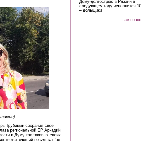
Дому-долгострою в Рязани в
следующем году исполнится 10
– дольщики
все ново
нтакте)
орь Трубицын сохранил свое
глава региональной ЕР Аркадий
ести в Думу как таковых своих
соответствующий результат (не