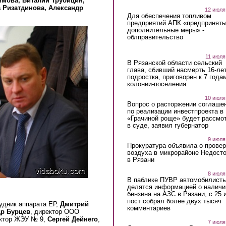
имова, Виталий Трубицин,
 Ризатдинова, Александр
12 июля
Для обеспечения топливом
предприятий АПК «предпринят
дополнительные меры» -
облправительство
11 июля
В Рязанской области сельский
глава, сбивший насмерть 16-ле
подростка, приговорен к 7 года
колонии-поселения
10 июля
Вопрос о расторжении соглаше
по реализации инвестпроекта в
«Грачиной роще» будет рассмо
в суде, заявил губернатор
9 июля
Прокуратура объявила о провер
воздуха в микрорайоне Недост
в Рязани
8 июля
В паблике ПУВР автомобилист
делятся информацией о наличи
бензина на АЗС в Рязани, с 25 
пост собрал более двух тысяч
рудник аппарата ЕР,
Дмитрий
комментариев
р Бурцев
, директор ООО
ектор ЖЭУ № 9,
Сергей Дейнего
,
7 июля