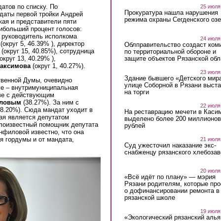
атов по списку. По
25 июля
Прокуратура нашла нарушения
даты первой тройки Андрей
режима охраны Сегденского озе
кая и представители пяти
ибольший процент голосов:
, руководитель исполкома
24 июля
(округ 5, 46.39% ), директор
Облправительство создаст ком
(округ 15, 40.85%), сотрудница
по территориальной обороне и
защите объектов Рязанской обл
округ 13, 40.29% ),
Максимова
(округ 1, 40.27%).
23 июля
Здание бывшего «Детского мир
твенной Думы, очевидно
улице Соборной в Рязани выст
ге – внутримуниципальная
на торги
аве с действующим
оловым
(38.27%). За ним с
22 июля
8.20%). Сюда мандат уходит в
На реставрацию мечети в Каси
рая является депутатом
выделено более 200 миллионов
алоизвестный помощник депутата
рублей
нфиловой известно, что она
я гордумы и от мандата,
21 июля
Суд ужесточил наказание экс-
снабженцу рязанского хлебоза
20 июля
«Всё идёт по плану» — мэрия
Рязани родителям, которые пр
о дофинансировании ремонта в
рязанской школе
19 июля
«Экологический рязанский алья