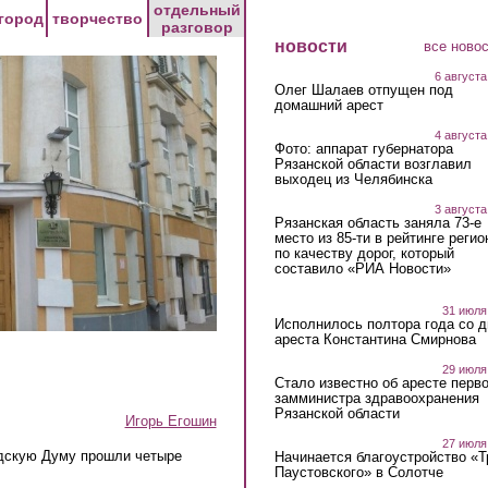
отдельный
город
творчество
разговор
новости
все ново
6 августа
Олег Шалаев отпущен под
домашний арест
4 августа
Фото: аппарат губернатора
Рязанской области возглавил
выходец из Челябинска
3 августа
Рязанская область заняла 73-е
место из 85-ти в рейтинге регио
по качеству дорог, который
составило «РИА Новости»
31 июля
Исполнилось полтора года со д
ареста Константина Смирнова
29 июля
Стало известно об аресте перво
замминистра здравоохранения
Рязанской области
Игорь Егошин
27 июля
дскую Думу прошли четыре
Начинается благоустройство «
Паустовского» в Солотче