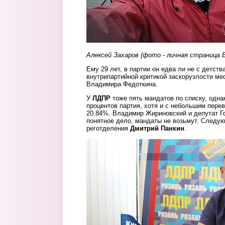
Алексей Захаров (фото - личная страница 
Ему 29 лет, в партии он едва ли не с детств
внутрипартийной критикой заскорузлости ме
Владимира Федоткина.
У
ЛДПР
тоже пять мандатов по списку, одна
процентов партия, хотя и с небольшим перев
20.84%. Владимир Жириновский и депутат 
понятное дело, мандаты не возьмут. Следую
реготделения
Дмитрий Панкин
.
pankin.jpg