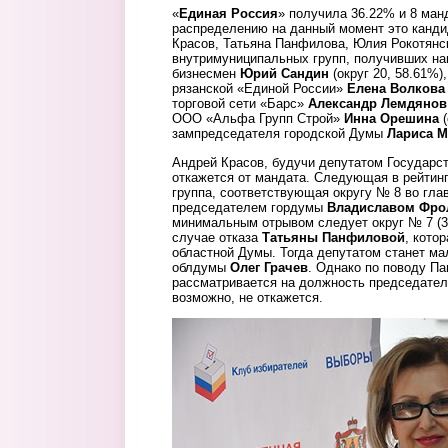
«
Единая Россия
» получила 36.22% и 8 манд
распределению на данный момент это канди
Красов, Татьяна Панфилова, Юлия Рокотянс
внутримуниципальных групп, получивших на
бизнесмен
Юрий Сандин
(округ 20, 58.61%)
рязанской «Единой России»
Елена Волкова
торговой сети «Барс»
Александр Лемдянов
ООО «Альфа Групп Строй»
Инна Орешина
(
зампредседателя городской Думы
Лариса 
Андрей Красов, будучи депутатом Государс
откажется от мандата. Следующая в рейтин
группа, соответствующая округу № 8 во гл
председателем гордумы
Владиславом Фр
минимальным отрывом следует округ № 7 (3
случае отказа
Татьяны Панфиловой
, кото
областной Думы. Тогда депутатом станет м
облдумы
Олег Грачев
. Однако по поводу Па
рассматривается на должность председател
возможно, не откажется.
panfilova.jpg