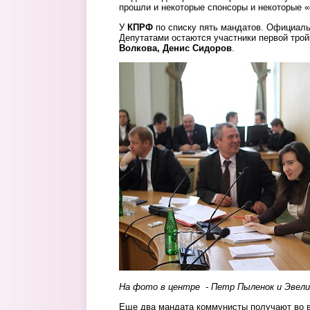
прошли и некоторые спонсоры и некоторые «
У
КПРФ
по списку пять мандатов. Официаль
Депутатами остаются участники первой тро
Волкова, Денис Сидоров
.
kommunisty.jpg
На фото в центре - Петр Пыленок и Эвели
Еще два мандата коммунисты получают во 