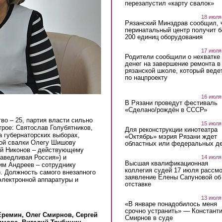
перезапустил «карту свалок»
18 июля
Рязанский Минздрав сообщил, 
перинатальный центр получит 
200 единиц оборудования
17 июля
Родители сообщили о нехватке
денег на завершение ремонта в
рязанской школе, который веде
по нацпроекту
16 июля
В Рязани проведут фестиваль
«Сделано/рождён в СССР»
во – 25, партия власти сильно
15 июля
трое: Святослав Голубятников,
Для реконструкции кинотеатра
а губернаторских выборах,
«Октябрь» мэрия Рязани ждет
кой свалки Олегу Шишову
областных или федеральных де
ей Никонов – действующему
аведливая Россия») и
14 июля
Высшая квалификационная
им Андреев – сотруднику
коллегия судей 17 июля рассмо
. Должность самого внезапного
заявление Елены Сапуновой об
электронной аппаратуры и
отставке
13 июля
«В январе понадобилось меня
срочно устранить» — Констант
Еремин, Олег Смирнов, Сергей
Смирнов в суде