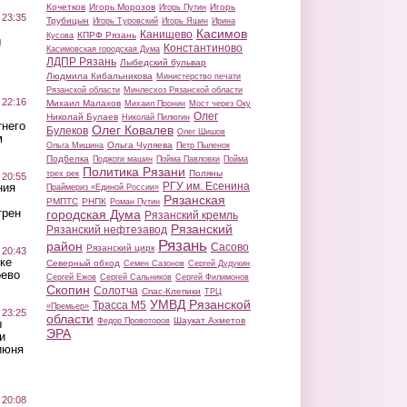
Кочетков
Игорь Морозов
Игорь
Игорь Путин
 23:35
Трубицын
Игорь Туровский
Игорь Яшин
Ирина
Касимов
Канищево
КПРФ Рязань
Кусова
ы
Константиново
Касимовская городская Дума
ЛДПР Рязань
Лыбедский бульвар
Людмила Кибальникова
Министерство печати
Рязанской области
Минлесхоз Рязанской области
 22:16
Михаил Малахов
Михаил Пронин
Мост через Оку
Олег
Николай Булаев
Николай Пилюгин
тнего
Олег Ковалев
Булеков
Олег Шишов
м
Ольга Чуляева
Ольга Мишина
Петр Пыленок
Подбелка
Поджоги машин
Пойма Павловки
Пойма
Политика Рязани
Поляны
трех рек
 20:55
РГУ им. Есенина
ния
Праймериз «Единой России»
Рязанская
РМПТС
РНПК
Роман Путин
трен
городская Дума
Рязанский кремль
Рязанский
Рязанский нефтезавод
Рязань
район
Сасово
Рязанский цирк
 20:43
ке
Северный обход
Семен Сазонов
Сергей Дудукин
оево
Сергей Ежов
Сергей Сальников
Сергей Филимонов
Скопин
Солотча
Спас-Клепики
ТРЦ
УМВД Рязанской
Трасса М5
«Премьер»
 23:25
области
Шаукат Ахметов
Федор Провоторов
ы
ЭРА
и
июня
 20:08