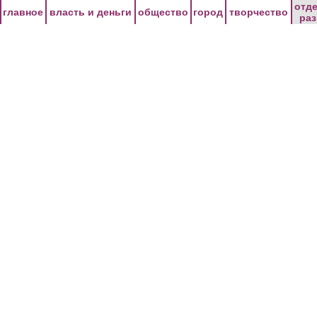
Перейти к основному содержанию
отд
главное
власть и деньги
общество
город
творчество
ра