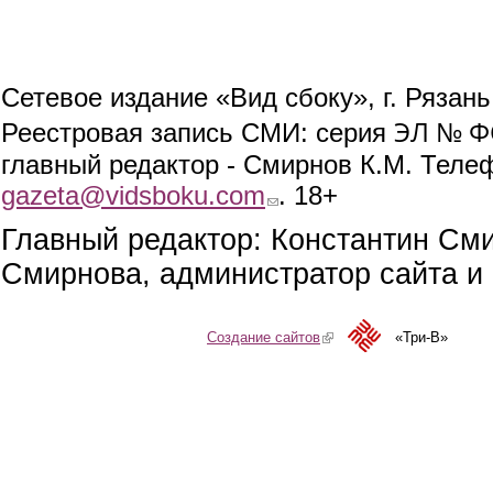
Сетевое издание «Вид сбоку», г. Рязан
ЭЛ № ФС
Реестровая запись СМИ: серия
главный редактор - Смирнов К.М. Телефо
gazeta@vidsboku.com
(link sends e-mail)
. 18+
Главный редактор: Константин См
Смирнова, администратор сайта и 
Создание сайтов
(link is external)
«Три-В»