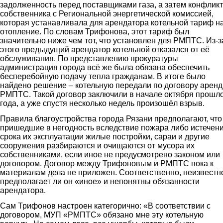
задолженность перед поставщиками газа, а затем конфликт
собственника с Региональной энергетической комиссией,
которая устанавливала для арендатора котельной тариф н
отопление. По словам Трифонова, этот тариф был
значительно ниже чем тот, что установлен для РМПТС. Из-з
этого предыдущий арендатор котельной отказался от её
обслуживания. По представлению прокуратуры
администрация города всё же была обязана обеспечить
бесперебойную подачу тепла гражданам. В итоге было
найдено решение – котельную передали по договору арен
РМПТС. Такой договор заключили в начале октября прошл
года, а уже спустя несколько недель произошёл взрыв.
Правила благоустройства города Рязани предполагают, что
пришедшие в негодность вследствие пожара либо истечен
срока их эксплуатации жилые постройки, сараи и другие
сооружения разбираются и очищаются от мусора их
собственниками, если иное не предусмотрено законом или
договором. Договор между Трифоновым и РМПТС пока к
материалам дела не приложен. Соответственно, неизвестн
предполагает ли он «иное» и непонятны обязанности
арендатора.
Сам Трифонов настроен категорично: «В соответствии с
договором, МУП «РМПТС» обязано мне эту котельную