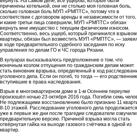
вернуть. На самом деле, все ущербы, которые были
причинены котельной, они не столько моя головная боль,
сколько головная боль МУП «РМПТС», потому что в
соответствии с договором аренды в независимости от того,
и какие третьи лица совершили, МУП «РМПТС» обязан
вернуть мне имущество с текущим физическим износом.
Соответственно, весь ущерб, который причинился взрывом
квартиры, обязан был возместить МУП «РМПТС», — заяви
в ходе предварительного судебного заседания по иску
управления по делам ГО и ЧС города Рязани.
В кулуарах высказывалось предположение о том, что
конечным козлом отпущения по гражданским делам может
стать виновник врзрыва, определенный в ход расследован
уголовного дела. Если он погиб, то тогда — его родственник
вступившие в права наследования.
Взрыв в многоквартирном доме в 1-м Осеннем переулке
произошёл ночью 23 октября 2016 года. Погибли семь челов
Не подлежащими восстановлению было признано 11 кварт
8-10 этажей. Расследование уголовного дела продолжается
уже в первые же дни после трагедии следователи озвучили
предварительную версию. Причиной взрыва могла стать
отвёрнутая гайка на выходе газового счётчика в одной из
квартир.