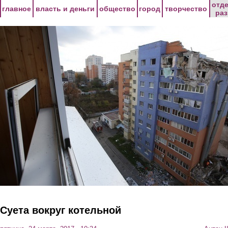
Перейти к основному содержанию
отд
главное
власть и деньги
общество
город
творчество
ра
Суета вокруг котельной