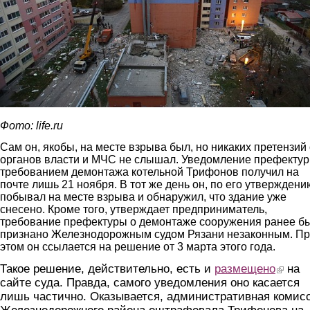
Фото: life.ru
Сам он, якобы, на месте взрыва был, но никаких претензий 
органов власти и МЧС не слышал. Уведомление префектур
требованием демонтажа котельной Трифонов получил на
почте лишь 21 ноября. В тот же день он, по его утверждени
побывал на месте взрыва и обнаружил, что здание уже
снесено. Кроме того, утверждает предприниматель,
требование префектуры о демонтаже сооружения ранее б
признано Железнодорожным судом Рязани незаконным. П
этом он ссылается на решение от 3 марта этого года.
Такое решение, действительно, есть и
размещено
(link is 
на
сайте суда. Правда, самого уведомления оно касается
лишь частично. Оказывается, административная комис