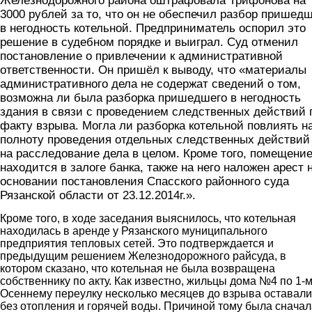
Железнодорожного района оштрафовала Трифонова на
3000 рублей за то, что он не обеспечил разбор пришед
в негодность котельной. Предприниматель оспорил это
решение в судебном порядке и выиграл. Суд отменил
постановление о привлечении к административной
ответственности. Он пришёл к выводу, что «материалы
административного дела не содержат сведений о том,
возможна ли была разборка пришедшего в негодность
здания в связи с проведением следственных действий 
факту взрыва. Могла ли разборка котельной повлиять н
полноту проведения отдельных следственных действий
на расследование дела в целом. Кроме того, помещени
находится в залоге банка, также на него наложен арест 
основании постановления Спасского районного суда
Рязанской области от 23.12.2014г.».
Кроме того, в ходе заседания выяснилось, что котельная
находилась в аренде у Рязанского муниципального
предприятия тепловых сетей. Это подтверждается и
предыдущим решением Железнодорожного райсуда, в
котором сказано, что котельная не была возвращена
собственнику по акту. Как известно, жильцы дома №4 по 1-
Осеннему переулку несколько месяцев до взрыва оставали
без отопления и горячей воды. Причиной тому была сначал