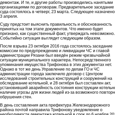
демонтаж. И те, и другие работы производились нанятыми
организациями по договорам. Предварительное заседание
суда состоялось в четверг, 23 марта. Следующее назначено
3 апреля.
Суду предстоит выяснить правильность и обоснованность
принятых на том этапе документов. Что именно будет
признано, как существенный факт, утверждать невозможно.
Событийно ситуация выглядит следующим образом.
После взрыва 23 октября 2016 года состоялось заседание
комиссии по предупреждению и ликвидации ЧС и главой
администрации Рязани был введён режим чрезвычайной
ситуации муниципального характера. Непосредственного
упоминания имущества Трифонова в этих документах нет.
Однако в тот же день Управление по делам ГО и ЧС
администрации города заключило договор с Центром
исследований строительных конструкций и сооружений на
обследование котельной, и 28 октября был составлен акт,
установивший аварийность состояния конструкции котельн
наличие угрозы для жизни людей из-за возможного повторн
обрушения стен.
В день составления акта префектура Железнодорожного
района почтой направила Трифонову уведомление о
необходимости демонтажа котельной в срок до 6 ноября 20