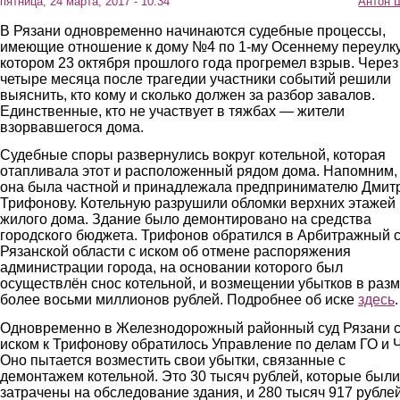
пятница, 24 марта, 2017 - 10:34
Антон 
В Рязани одновременно начинаются судебные процессы,
имеющие отношение к дому №4 по 1-му Осеннему переулку
котором 23 октября прошлого года прогремел взрыв. Через
четыре месяца после трагедии участники событий решили
выяснить, кто кому и сколько должен за разбор завалов.
Единственные, кто не участвует в тяжбах — жители
взорвавшегося дома.
Судебные споры развернулись вокруг котельной, которая
отапливала этот и расположенный рядом дома. Напомним,
она была частной и принадлежала предпринимателю Дмит
Трифонову. Котельную разрушили обломки верхних этажей
жилого дома. Здание было демонтировано на средства
городского бюджета. Трифонов обратился в Арбитражный 
Рязанской области с иском об отмене распоряжения
администрации города, на основании которого был
осуществлён снос котельной, и возмещении убытков в раз
более восьми миллионов рублей. Подробнее об иске
здесь
Одновременно в Железнодорожный районный суд Рязани 
иском к Трифонову обратилось Управление по делам ГО и 
Оно пытается возместить свои убытки, связанные с
демонтажем котельной. Это 30 тысяч рублей, которые были
затрачены на обследование здания, и 280 тысяч 917 рубле