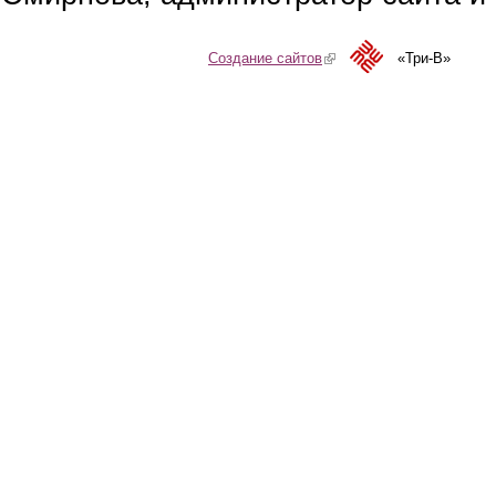
Создание сайтов
(link is external)
«Три-В»