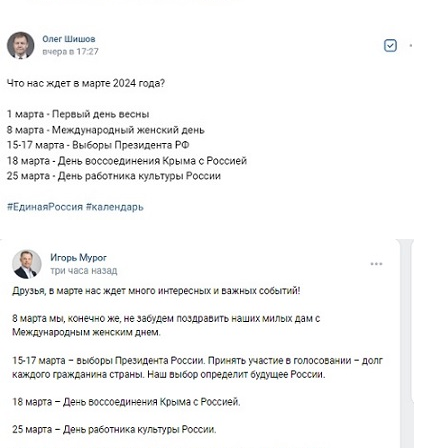
shishov.jpg
murog.jpg