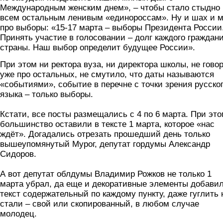
Международным женским днем», – чтобы стало стыдно
всем остальным ленивым «единороссам». Ну и шах и 
про выборы: «15-17 марта – выборы Президента России
Принять участие в голосовании – долг каждого граждан
страны. Наш выбор определит будущее России».
При этом ни ректора вуза, ни директора школы, не гово
уже про остальных, не смутило, что даты называются
«событиями», событие в перечне с точки зрения русско
языка – только выборы.
Кстати, все посты размещались с 4 по 6 марта. При эт
большинство оставили в тексте 1 марта, которое «нас
ждёт». Догадались отрезать прошедший день только
вышеупомянутый Мурог, депутат гордумы Александр
Сидоров.
А вот депутат облдумы Владимир Рожков не только 1
марта убрал, да еще и декоративные элементы добавил
текст содержательный по каждому пункту, даже гуглить 
стали – свой или скопированный, в любом случае
молодец.