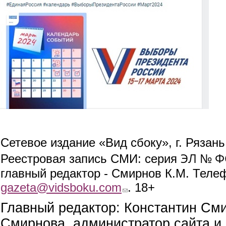
Сетевое издание «Вид сбоку», г. Рязан
ЭЛ № ФС
Реестровая запись СМИ: серия
главный редактор - Смирнов К.М. Телефо
gazeta@vidsboku.com
(link sends e-mail)
. 18+
Главный редактор: Константин См
Смирнова, администратор сайта и 