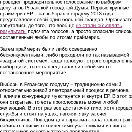
проведет предварительное голосование по выборам
депутатов Рязанской городской Думы. Первые крупные
праймериз ЕР – на выборах в гордуму 2013 года
представляли собой один большой скандал. Организат
запутались до того, что вообще
не стали объявлять
результаты
подсчета голосов, а просто огласили список
составленный якобы по итогам праймериз.
Затем праймериз были либо совершенно
бесконкурентными, либо проходили по так называемой
«закрытой системе», когда голосуют строго определенн
выборщики, то есть представляли собой чисто
постановочное мероприятие.
Выборы в Рязанскую гордуму – традиционно самый
относительно живой электоральный процесс в регионе.
Наличие конкуренции чувствуется и внутри ЕР. В этот р
они открытые, то есть проголосовать может любой
желающий. В этот раз все достаточно тихо, хотя городс
службы и стоят на ушах, нагоняя явку за счет
бюджетников. Поводом для сарказма стала только прак
набивать списки техническими участниками из числа
сотрудников одного и того же предприятия,