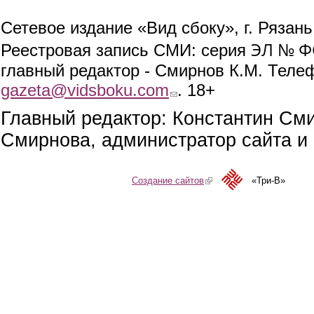
Сетевое издание «Вид сбоку», г. Рязан
ЭЛ № ФС
Реестровая запись СМИ: серия
главный редактор - Смирнов К.М. Телефо
gazeta@vidsboku.com
(link sends e-mail)
. 18+
Главный редактор: Константин См
Смирнова, администратор сайта и 
Создание сайтов
(link is external)
«Три-В»