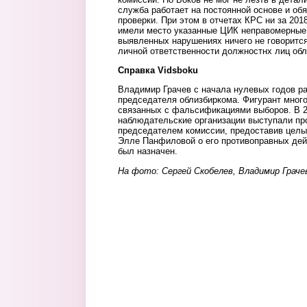
служба работает на постоянной основе и об
проверки. При этом в отчетах КРС ни за 2018-
имели место указанные ЦИК неправомерные 
выявленных нарушениях ничего не говорится
личной ответственности должностнх лиц обл
Справка Vidsboku
Владимир Грачев с начала нулевых годов р
председателя облизбиркома. Фигурант мног
связанных с фальсификациями выборов. В 2
наблюдательские организации выступали про
председателем комиссии, предоставив цел
Элле Панфиловой о его противоправных дей
был назначен.
На фото: Сергей Скобелев, Владимир Граче