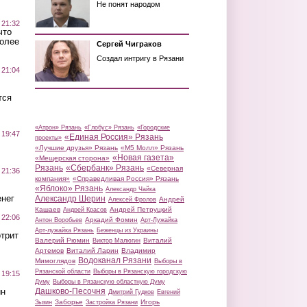
Не понят народом
 21:32
что
более
Сергей Чиграков
Создал интригу в Рязани
 21:04
тся
«Атрон» Рязань
«Глобус» Рязань
«Городские
 19:47
«Единая Россия» Рязань
проекты»
«Лучшие друзья» Рязань
«М5 Молл» Рязань
«Новая газета»
«Мещерская сторона»
Рязань
«Сбербанк» Рязань
«Северная
 21:36
компания»
«Справедливая Россия» Рязань
«Яблоко» Рязань
Александр Чайка
нег
Александр Шерин
Андрей
Алексей Фролов
Кашаев
Андрей Петруцкий
Андрей Красов
 22:06
Аркадий Фомин
Антон Воробьев
Арт-Лужайка
Арт-лужайка Рязань
Беженцы из Украины
трит
Валерий Рюмин
Виталий
Виктор Малюгин
Артемов
Виталий Ларин
Владимир
Водоканал Рязани
Мимоглядов
Выборы в
Рязанской области
Выборы в Рязанскую городскую
 19:15
Думу
Выборы в Рязанскую областную Думу
ин
Дашково-Песочня
Дмитрий Гудков
Евгений
Заборье
Игорь
Зызин
Застройка Рязани