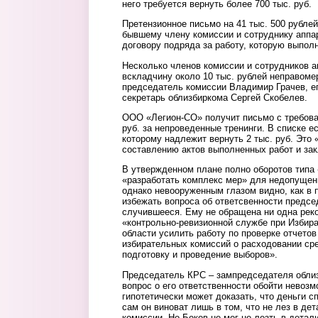
него требуется вернуть более 700 тыс. руб.
Претензионное письмо на 41 тыс. 500 рубле
бывшему члену комиссии и сотруднику аппар
договору подряда за работу, которую выпол
Несколько членов комиссии и сотрудников 
вскладчину около 10 тыс. рублей неправоме
председатель комиссии Владимир Грачев, е
секретарь облизбиркома Сергей Скобелев.
ООО «Легион-СО» получит письмо с требова
руб. за непроведенные тренинги. В списке е
которому надлежит вернуть 2 тыс. руб. Это 
составлению актов выполненных работ и за
В утвержденном плане полно оборотов типа 
«разработать комплекс мер» для недопущен
однако невооруженным глазом видно, как в 
избежать вопроса об ответсвенности предсе
случившееся. Ему не обращена ни одна рек
«контрольно-ревизионной службе при Избир
области усилить работу по проверке отчето
избирательных комиссий о расходовании ср
подготовку и проведение выборов».
Председатель КРС – зампредседателя обли
вопрос о его ответственности обойти невоз
гипотетически может доказать, что деньги с
сам он виноват лишь в том, что не лез в д
комиссии. Но Боков не мог не лезть в детал