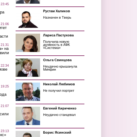
 23:45
Рустам Халиков
ра
Назначен в Тверь
 21:06
итет
Лариса Пастухова
асти
Получила новую
 21:31
должность в АФК
«Система»
а» на
авили
Ольга Свинцова
 22:34
Неудачно крышанула
мове
Минфин
Николай Любимов
 19:25
Не получил портрет
вода
 21:07
Евгений Кириченко
осили
Неудачно станцевал
 23:13
Борис Ясинский
нс»