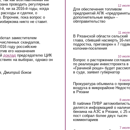
язана проводить регулярные
12 июля
й, ни за 2016-й годы, когда
Для обеспечения топливом
расходы и сделки, о
предприятий АПК «предпринят
. Впрочем, пока вопрос о
дополнительные меры» -
облправительство
избиркома никто не ставит.
11 июля
В Рязанской области сельский
аботал заместителем
глава, сбивший насмерть 16-ле
очисленных скандалов,
подростка, приговорен к 7 года
016 году российские
колонии-поселения
тив его назначения
ый
доклад
председателю ЦИК
10 июля
ствиях на выборах, однако он
Вопрос о расторжении соглаше
по реализации инвестпроекта в
«Грачиной роще» будет рассмо
в суде, заявил губернатор
в, Дмитрий Боков
9 июля
Прокуратура объявила о провер
воздуха в микрорайоне Недост
в Рязани
8 июля
В паблике ПУВР автомобилист
делятся информацией о наличи
бензина на АЗС в Рязани, с 25 
пост собрал более двух тысяч
комментариев
7 июля