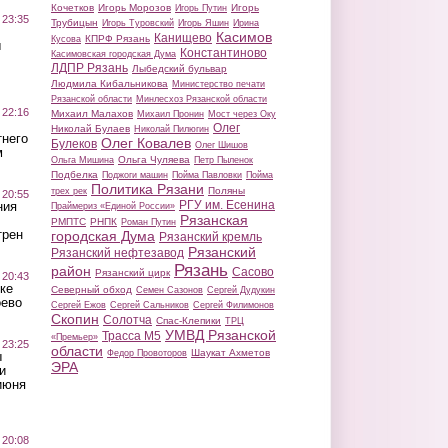
Кочетков
Игорь Морозов
Игорь
Игорь Путин
 23:35
Трубицын
Игорь Туровский
Игорь Яшин
Ирина
Касимов
Канищево
КПРФ Рязань
Кусова
ы
Константиново
Касимовская городская Дума
ЛДПР Рязань
Лыбедский бульвар
Людмила Кибальникова
Министерство печати
Рязанской области
Минлесхоз Рязанской области
 22:16
Михаил Малахов
Михаил Пронин
Мост через Оку
Олег
Николай Булаев
Николай Пилюгин
тнего
Олег Ковалев
Булеков
Олег Шишов
м
Ольга Чуляева
Ольга Мишина
Петр Пыленок
Подбелка
Поджоги машин
Пойма Павловки
Пойма
Политика Рязани
Поляны
трех рек
 20:55
РГУ им. Есенина
ния
Праймериз «Единой России»
Рязанская
РМПТС
РНПК
Роман Путин
трен
городская Дума
Рязанский кремль
Рязанский
Рязанский нефтезавод
Рязань
район
Сасово
Рязанский цирк
 20:43
ке
Северный обход
Семен Сазонов
Сергей Дудукин
оево
Сергей Ежов
Сергей Сальников
Сергей Филимонов
Скопин
Солотча
Спас-Клепики
ТРЦ
УМВД Рязанской
Трасса М5
«Премьер»
 23:25
области
Шаукат Ахметов
Федор Провоторов
ы
ЭРА
и
июня
 20:08