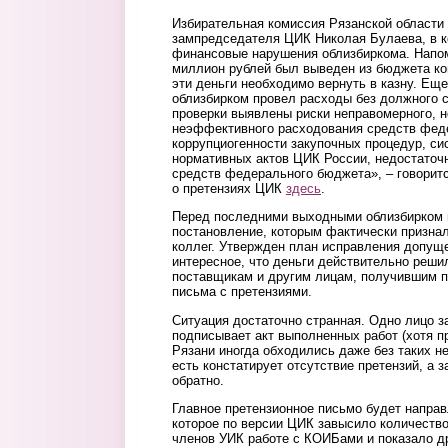
Избирательная комиссия Рязанской области
зампредседателя ЦИК Николая Булаева, в 
финансовые нарушения облизбиркома. Напом
миллион рублей был выведен из бюджета ком
эти деньги необходимо вернуть в казну. Ещ
облизбирком провел расходы без должного 
проверки выявлены риски неправомерного, н
неэффективного расходования средств фед
коррупциогенности закупочных процедур, с
нормативных актов ЦИК России, недостаточ
средств федерального бюджета», – говорит
о претензиях ЦИК
здесь
.
Перед последними выходными облизбирком 
постановление, которым фактически призна
коллег. Утвержден план исправления допущ
интересное, что деньги действительно реши
поставщикам и другим лицам, получившим п
письма с претензиями.
Ситуация достаточно странная. Одно лицо за
подписывает акт выполненных работ (хотя п
Рязани иногда обходились даже без таких н
есть констатирует отсутствие претензий, а з
обратно.
Главное претензионное письмо будет напр
которое по версии ЦИК завысило количество
членов УИК работе с КОИБами и показало д