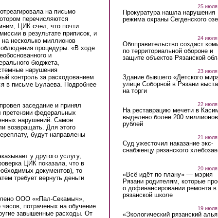
25 июля
 отреагировала на письмо
Прокуратура нашла нарушения
котором перечисляются
режима охраны Сегденского озе
ним, ЦИК счел, что почти
иссии в результате приписок, и
24 июля
е на несколько миллионов
Облправительство создаст ком
соблюдения процедуры. «В ходе
по территориальной обороне и
еобоснованного и
защите объектов Рязанской обл
ерального бюджета,
истемные нарушения
23 июля
Здание бывшего «Детского мир
ный контроль за расходованием
улице Соборной в Рязани выст
ся в письме Булаева. Подробнее
на торги
22 июля
провел заседание и принял
На реставрацию мечети в Каси
л претензии федеральных
выделено более 200 миллионов
енных нарушений. Самое
рублей
ли возвращать. Для этого
ереплату, будут направлены
21 июля
Суд ужесточил наказание экс-
снабженцу рязанского хлебоза
казывает у другого услугу,
роверка ЦИК показала, что в
20 июля
еобходимых документов), то
«Всё идёт по плану» — мэрия
атем требует вернуть деньги
Рязани родителям, которые пр
о дофинансировании ремонта в
рязанской школе
авлено ООО ««Пал-Секамыч»,
 часов, потраченых на обучение
19 июля
ругие завышенные расходы. От
«Экологический рязанский алья