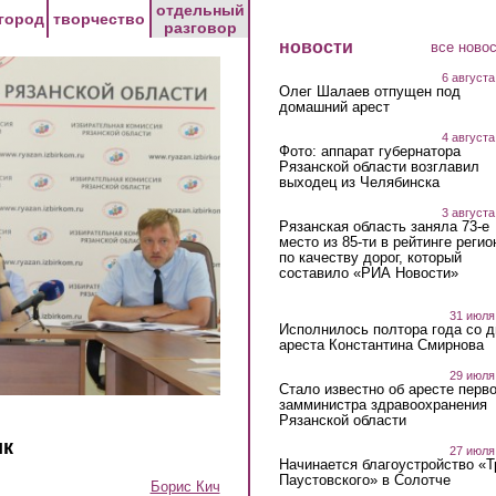
отдельный
город
творчество
разговор
новости
все ново
6 августа
Олег Шалаев отпущен под
домашний арест
4 августа
Фото: аппарат губернатора
Рязанской области возглавил
выходец из Челябинска
3 августа
Рязанская область заняла 73-е
место из 85-ти в рейтинге регио
по качеству дорог, который
составило «РИА Новости»
31 июля
Исполнилось полтора года со д
ареста Константина Смирнова
29 июля
Стало известно об аресте перво
замминистра здравоохранения
Рязанской области
ик
27 июля
Начинается благоустройство «
Паустовского» в Солотче
Борис Кич