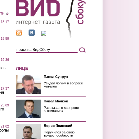
сти
 18:17
 18:59
 19:36
лица
нов
Павел Супрун
Увидел логику в вопросе
жителей
 17:37
ня
Павел Малков
 23:09
Рассказал о «вопросе
го
выживания»
Борис Ясинский
 21:02
Тропы
Поручился за свою
трудоспособность