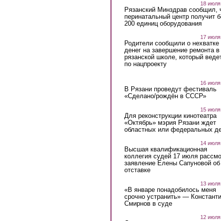
18 июля
Рязанский Минздрав сообщил, 
перинатальный центр получит 
200 единиц оборудования
17 июля
Родители сообщили о нехватке
денег на завершение ремонта в
рязанской школе, который веде
по нацпроекту
16 июля
В Рязани проведут фестиваль
«Сделано/рождён в СССР»
15 июля
Для реконструкции кинотеатра
«Октябрь» мэрия Рязани ждет
областных или федеральных де
14 июля
Высшая квалификационная
коллегия судей 17 июля рассмо
заявление Елены Сапуновой об
отставке
13 июля
«В январе понадобилось меня
срочно устранить» — Констант
Смирнов в суде
12 июля