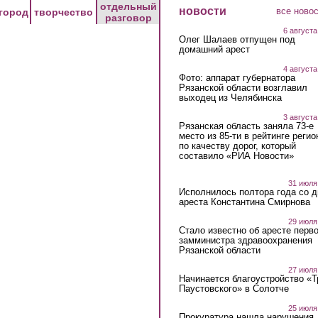
отдельный
новости
все ново
город
творчество
разговор
6 августа
Олег Шалаев отпущен под
домашний арест
4 августа
Фото: аппарат губернатора
Рязанской области возглавил
выходец из Челябинска
3 августа
Рязанская область заняла 73-е
место из 85-ти в рейтинге регио
по качеству дорог, который
составило «РИА Новости»
31 июля
Исполнилось полтора года со д
ареста Константина Смирнова
29 июля
Стало известно об аресте перво
замминистра здравоохранения
Рязанской области
27 июля
Начинается благоустройство «
Паустовского» в Солотче
25 июля
Прокуратура нашла нарушения