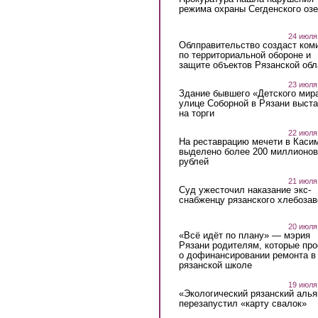
режима охраны Сегденского озе
24 июля
Облправительство создаст ком
по территориальной обороне и
защите объектов Рязанской обл
23 июля
Здание бывшего «Детского мир
улице Соборной в Рязани выст
на торги
22 июля
На реставрацию мечети в Каси
выделено более 200 миллионов
рублей
21 июля
Суд ужесточил наказание экс-
снабженцу рязанского хлебоза
20 июля
«Всё идёт по плану» — мэрия
Рязани родителям, которые пр
о дофинансировании ремонта в
рязанской школе
19 июля
«Экологический рязанский алья
перезапустил «карту свалок»