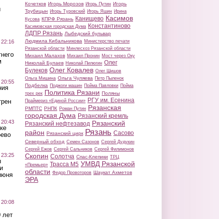
Кочетков
Игорь Морозов
Игорь
Игорь Путин
ы
Трубицын
Игорь Туровский
Игорь Яшин
Ирина
Касимов
Канищево
КПРФ Рязань
Кусова
Константиново
Касимовская городская Дума
ЛДПР Рязань
Лыбедский бульвар
Людмила Кибальникова
 22:16
Министерство печати
Рязанской области
Минлесхоз Рязанской области
тнего
Михаил Малахов
Михаил Пронин
Мост через Оку
м
Олег
Николай Булаев
Николай Пилюгин
Олег Ковалев
Булеков
Олег Шишов
Ольга Чуляева
Ольга Мишина
Петр Пыленок
 20:55
Подбелка
Поджоги машин
Пойма Павловки
Пойма
ния
Политика Рязани
Поляны
трех рек
РГУ им. Есенина
трен
Праймериз «Единой России»
Рязанская
РМПТС
РНПК
Роман Путин
городская Дума
Рязанский кремль
 20:43
Рязанский
Рязанский нефтезавод
ке
Рязань
район
Сасово
Рязанский цирк
оево
Северный обход
Семен Сазонов
Сергей Дудукин
Сергей Ежов
Сергей Сальников
Сергей Филимонов
 23:25
Скопин
Солотча
Спас-Клепики
ТРЦ
ы
УМВД Рязанской
Трасса М5
«Премьер»
и
области
Шаукат Ахметов
Федор Провоторов
июня
ЭРА
 20:08
 лет