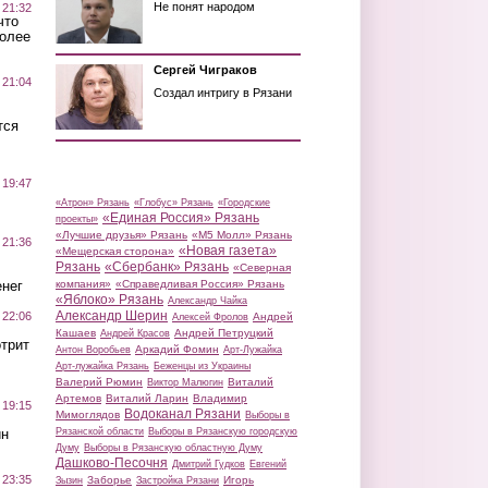
Не понят народом
 21:32
что
более
Сергей Чиграков
 21:04
Создал интригу в Рязани
тся
 19:47
«Атрон» Рязань
«Глобус» Рязань
«Городские
«Единая Россия» Рязань
проекты»
«Лучшие друзья» Рязань
«М5 Молл» Рязань
 21:36
«Новая газета»
«Мещерская сторона»
Рязань
«Сбербанк» Рязань
«Северная
нег
компания»
«Справедливая Россия» Рязань
«Яблоко» Рязань
Александр Чайка
Александр Шерин
 22:06
Андрей
Алексей Фролов
Кашаев
Андрей Петруцкий
Андрей Красов
трит
Аркадий Фомин
Антон Воробьев
Арт-Лужайка
Арт-лужайка Рязань
Беженцы из Украины
Валерий Рюмин
Виталий
Виктор Малюгин
Артемов
Виталий Ларин
Владимир
 19:15
Водоканал Рязани
Мимоглядов
Выборы в
ин
Рязанской области
Выборы в Рязанскую городскую
Думу
Выборы в Рязанскую областную Думу
Дашково-Песочня
Дмитрий Гудков
Евгений
 23:35
Заборье
Игорь
Зызин
Застройка Рязани