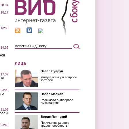
сти
 18:17
 18:59
 19:36
нов
лица
Павел Супрун
 17:37
Увидел логику в вопросе
ня
жителей
 23:09
го
Павел Малков
Рассказал о «вопросе
выживания»
 21:02
Тропы
Борис Ясинский
Поручился за свою
 23:45
трудоспособность