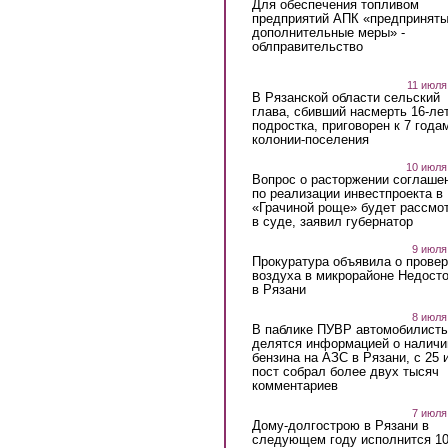
Для обеспечения топливом
предприятий АПК «предпринят
дополнительные меры» -
облправительство
11 июля
В Рязанской области сельский
глава, сбивший насмерть 16-ле
подростка, приговорен к 7 года
колонии-поселения
10 июля
Вопрос о расторжении соглаше
по реализации инвестпроекта в
«Грачиной роще» будет рассмо
в суде, заявил губернатор
9 июля
Прокуратура объявила о провер
воздуха в микрорайоне Недост
в Рязани
8 июля
В паблике ПУВР автомобилист
делятся информацией о наличи
бензина на АЗС в Рязани, с 25 
пост собрал более двух тысяч
комментариев
7 июля
Дому-долгострою в Рязани в
следующем году исполнится 10