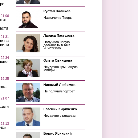
ра
Рустам Халиков
 21:06
Назначен в Тверь
итет
асти
Лариса Пастухова
 21:31
а» на
Получила новую
авили
должность в АФК
«Система»
 22:34
Ольга Свинцова
мове
Неудачно крышанула
Минфин
 19:25
Николай Любимов
вода
Не получил портрет
 21:07
осили
Евгений Кириченко
Неудачно станцевал
 23:13
нс»
Борис Ясинский