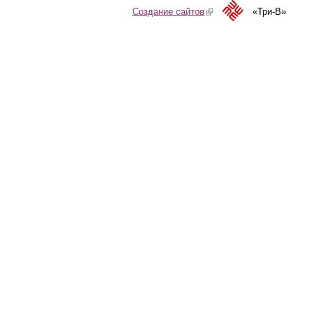
Создание сайтов
(link is external)
«Три-В»