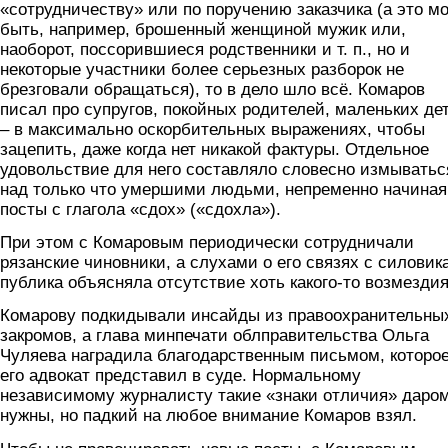
«сотрудничеству» или по поручению заказчика (а это мо
быть, например, брошенный женщиной мужик или,
наоборот, поссорившиеся родственники и т. п., но и
некоторые участники более серьезных разборок не
брезговали обращаться), то в дело шло всё. Комаров
писал про супругов, покойных родителей, маленьких де
– в максимально оскорбительных выражениях, чтобы
зацепить, даже когда нет никакой фактуры. Отдельное
удовольствие для него составляло словесно измыватьс
над только что умершими людьми, непременно начиная
посты с глагола «сдох» («сдохла»).
При этом с Комаровым периодически сотрудничали
рязанские чиновники, а слухами о его связях с силовик
публика объясняла отсутствие хоть какого-то возмездия
Комарову подкидывали инсайды из правоохранительны
закромов, а глава минпечати облправительства Ольга
Чуляева наградила благодарственным письмом, которо
его адвокат представил в суде. Нормальному
независимому журналисту такие «знаки отличия» даром
нужны, но падкий на любое внимание Комаров взял.