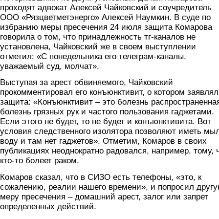
проходят адвокат Алексей Чайковский и соучредитель
ООО «Рязцветметэнерго» Алексей Наумкин. В суде по
избранию меры пресечения 24 июля защита Комарова
говорила о том, что принадлежность тг-каналов не
установлена, Чайковский же в своем выступлении
отметил: «С понедельника его телеграм-каналы,
уважаемый суд, молчат».
Выступая за арест обвиняемого, Чайковский
прокомментировал его конъюнктивит, о котором заявлял
защита: «Конъюнктивит – это болезнь распространенна
болезнь грязных рук и частого пользования гаджетами.
Если этого не будет, то не будет и конъюнктивита. Вот
условия следственного изолятора позволяют иметь мыл
воду и там нет гаджетов». Отметим, Комаров в своих
публикациях неоднократно радовался, например, тому, 
кто-то болеет раком.
Комаров сказал, что в СИЗО есть телефоны, «это, к
сожалению, реалии нашего времени», и попросил друг
меру пресечения – домашний арест, залог или запрет
определенных действий.