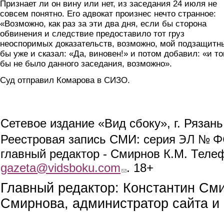
Признает ли он вину или нет, из заседания 24 июля не
совсем понятно. Его адвокат произнес нечто странное:
«Возможно, как раз за эти два дня, если бы сторона
обвинения и следствие предоставило тот груз
неоспоримых доказательств, возможно, мой подзащитн
бы уже и сказал: «Да, виновен!» и потом добавил: «и то
бы не было данного заседания, возможно».
Суд отправил Комарова в СИЗО.
Сетевое издание «Вид сбоку», г. Рязан
ЭЛ № ФС
Реестровая запись СМИ: серия
главный редактор - Смирнов К.М. Телефо
gazeta@vidsboku.com
(link sends e-mail)
. 18+
Главный редактор: Константин См
Смирнова, администратор сайта и 