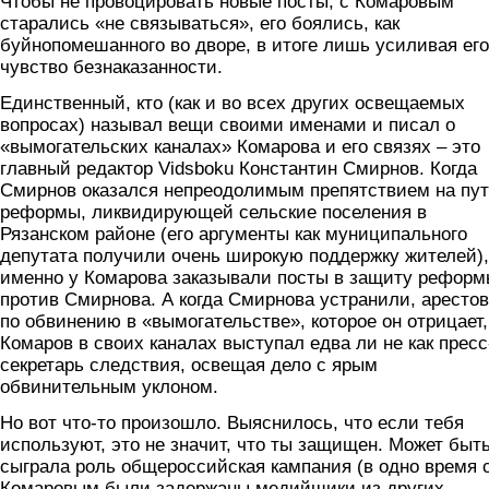
Чтобы не провоцировать новые посты, с Комаровым
старались «не связываться», его боялись, как
буйнопомешанного во дворе, в итоге лишь усиливая его
чувство безнаказанности.
Единственный, кто (как и во всех других освещаемых
вопросах) называл вещи своими именами и писал о
«вымогательских каналах» Комарова и его связях – это
главный редактор Vidsboku Константин Смирнов. Когда
Смирнов оказался непреодолимым препятствием на пу
реформы, ликвидирующей сельские поселения в
Рязанском районе (его аргументы как муниципального
депутата получили очень широкую поддержку жителей),
именно у Комарова заказывали посты в защиту реформ
против Смирнова. А когда Смирнова устранили, аресто
по обвинению в «вымогательстве», которое он отрицает,
Комаров в своих каналах выступал едва ли не как пресс
секретарь следствия, освещая дело с ярым
обвинительным уклоном.
Но вот что-то произошло. Выяснилось, что если тебя
используют, это не значит, что ты защищен. Может быть
сыграла роль общероссийская кампания (в одно время 
Комаровым были задержаны медийщики из других