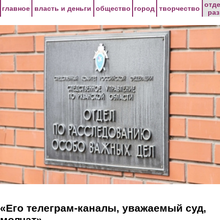
Перейти к основному содержанию
отд
главное
власть и деньги
общество
город
творчество
ра
«Его телеграм-каналы, уважаемый суд,
молчат»