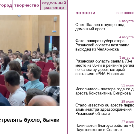
отдельный
город
творчество
разговор
новости
все ново
6 августа
Олег Шалаев отпущен под
домашний арест
4 августа
Фото: аппарат губернатора
Рязанской области возглавил
выходец из Челябинска
3 августа
Рязанская область заняла 73-е
место из 85-ти в рейтинге регио
по качеству дорог, который
составило «РИА Новости»
31 июля
Исполнилось полтора года со д
ареста Константина Смирнова
29 июля
Стало известно об аресте перво
замминистра здравоохранения
Рязанской области
стрелять бухло, бычки
27 июля
Начинается благоустройство «
Паустовского» в Солотче