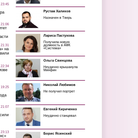
 23:45
Рустам Халиков
ра
Назначен в Тверь
 21:06
итет
Лариса Пастухова
асти
Получила новую
 21:31
должность в АФК
«Система»
а» на
авили
Ольга Свинцова
 22:34
Неудачно крышанула
мове
Минфин
Николай Любимов
 19:25
Не получил портрет
вода
 21:07
Евгений Кириченко
осили
Неудачно станцевал
 23:13
Борис Ясинский
нс»