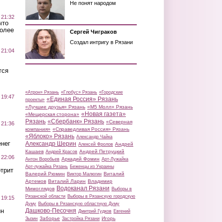
Не понят народом
 21:32
что
более
Сергей Чиграков
Создал интригу в Рязани
 21:04
тся
«Атрон» Рязань
«Глобус» Рязань
«Городские
 19:47
«Единая Россия» Рязань
проекты»
«Лучшие друзья» Рязань
«М5 Молл» Рязань
«Новая газета»
«Мещерская сторона»
Рязань
«Сбербанк» Рязань
«Северная
 21:36
компания»
«Справедливая Россия» Рязань
«Яблоко» Рязань
Александр Чайка
нег
Александр Шерин
Андрей
Алексей Фролов
Кашаев
Андрей Петруцкий
Андрей Красов
 22:06
Аркадий Фомин
Антон Воробьев
Арт-Лужайка
Арт-лужайка Рязань
Беженцы из Украины
трит
Валерий Рюмин
Виталий
Виктор Малюгин
Артемов
Виталий Ларин
Владимир
Водоканал Рязани
Мимоглядов
Выборы в
Рязанской области
Выборы в Рязанскую городскую
 19:15
Думу
Выборы в Рязанскую областную Думу
ин
Дашково-Песочня
Дмитрий Гудков
Евгений
Заборье
Игорь
Зызин
Застройка Рязани