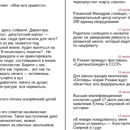
перезапустил «карту свалок»
твет: «Мне всё нравится».
18 июля
Рязанский Минздрав сообщил, 
перинатальный центр получит 
200 единиц оборудования
 здесь собрали. Директора,
17 июля
Родители сообщили о нехватке
пус, депутатский корпус —
денег на завершение ремонта в
 вас сюда пригласили для чего?
рязанской школе, который веде
о из вас окажется под
по нацпроекту
ной жизни, будет валяться на
. Я изъясняюсь понятно?.. Не
преждали и не ориентировали.
16 июля
В Рязани проведут фестиваль
и люди, состоявшиеся в жизни
«Сделано/рождён в СССР»
нтеллектом. Берите с них
те как тормоза... вот как ты
15 июля
 жрать нечего — вспомнишь.
Для реконструкции кинотеатра
тупайте в вуз
«Октябрь» мэрия Рязани ждет
даватели, никого не душат,
областных или федеральных де
гистратуре, всё нормально.
14 июля
Высшая квалификационная
того потока оскорблений детей
коллегия судей 17 июля рассмо
заявление Елены Сапуновой об
отставке
з его советов касимовская
онятно. Такое выступление дико
13 июля
«В январе понадобилось меня
шеннолетних, можно
срочно устранить» — Констант
оизвел на обычных школьников.
Смирнов в суде