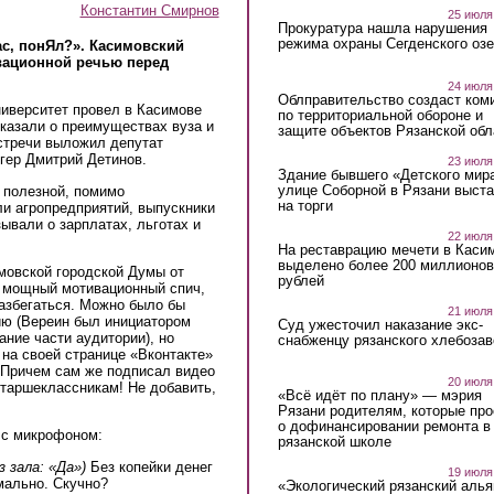
Константин Смирнов
25 июля
Прокуратура нашла нарушения
режима охраны Сегденского озе
час, понЯл?». Касимовский
ивационной речью перед
24 июля
Облправительство создаст ком
ниверситет провел в Касимове
по территориальной обороне и
сказали о преимуществах вуза и
защите объектов Рязанской обл
стречи выложил депутат
гер Дмитрий Детинов.
23 июля
Здание бывшего «Детского мир
улице Соборной в Рязани выст
 полезной, помимо
на торги
и агропредприятий, выпускники
ывали о зарплатах, льготах и
22 июля
На реставрацию мечети в Каси
выделено более 200 миллионов
мовской городской Думы от
рублей
 мощный мотивационный спич,
разбегаться. Можно было бы
21 июля
ию (Вереин был инициатором
Суд ужесточил наказание экс-
ание части аудитории), но
снабженцу рязанского хлебоза
на своей странице «Вконтакте»
. Причем сам же подписал видео
20 июля
старшеклассникам! Не добавить,
«Всё идёт по плану» — мэрия
Рязани родителям, которые пр
о дофинансировании ремонта в
е с микрофоном:
рязанской школе
з зала: «Да»)
Без копейки денег
19 июля
мально. Скучно?
«Экологический рязанский алья