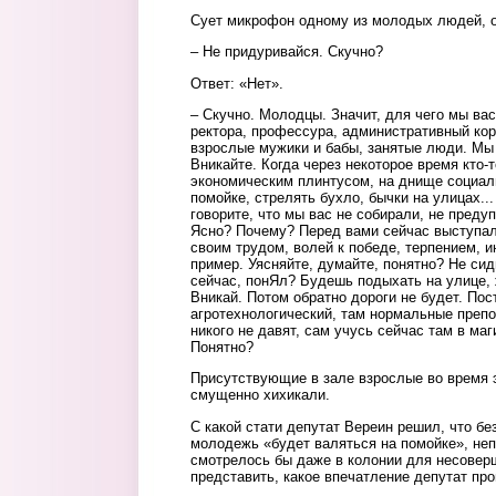
Сует микрофон одному из молодых людей, о
– Не придуривайся. Скучно?
Ответ: «Нет».
– Скучно. Молодцы. Значит, для чего мы вас
ректора, профессура, административный кор
взрослые мужики и бабы, занятые люди. Мы
Вникайте. Когда через некоторое время кто-т
экономическим плинтусом, на днище социаль
помойке, стрелять бухло, бычки на улицах..
говорите, что мы вас не собирали, не преду
Ясно? Почему? Перед вами сейчас выступал
своим трудом, волей к победе, терпением, и
пример. Уясняйте, думайте, понятно? Не сиди
сейчас, понЯл? Будешь подыхать на улице,
Вникай. Потом обратно дороги не будет. Пос
агротехнологический, там нормальные препо
никого не давят, сам учусь сейчас там в ма
Понятно?
Присутствующие в зале взрослые во время э
смущенно хихикали.
С какой стати депутат Вереин решил, что бе
молодежь «будет валяться на помойке», неп
смотрелось бы даже в колонии для несовер
представить, какое впечатление депутат пр