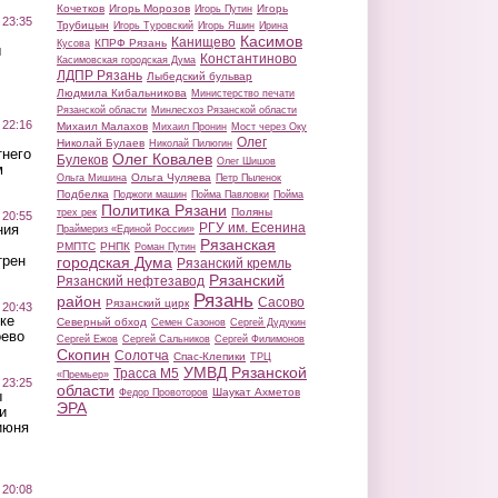
Кочетков
Игорь Морозов
Игорь
Игорь Путин
 23:35
Трубицын
Игорь Туровский
Игорь Яшин
Ирина
Касимов
Канищево
КПРФ Рязань
Кусова
ы
Константиново
Касимовская городская Дума
ЛДПР Рязань
Лыбедский бульвар
Людмила Кибальникова
Министерство печати
Рязанской области
Минлесхоз Рязанской области
 22:16
Михаил Малахов
Михаил Пронин
Мост через Оку
Олег
Николай Булаев
Николай Пилюгин
тнего
Олег Ковалев
Булеков
Олег Шишов
м
Ольга Чуляева
Ольга Мишина
Петр Пыленок
Подбелка
Поджоги машин
Пойма Павловки
Пойма
Политика Рязани
Поляны
трех рек
 20:55
РГУ им. Есенина
ния
Праймериз «Единой России»
Рязанская
РМПТС
РНПК
Роман Путин
трен
городская Дума
Рязанский кремль
Рязанский
Рязанский нефтезавод
Рязань
район
Сасово
Рязанский цирк
 20:43
ке
Северный обход
Семен Сазонов
Сергей Дудукин
оево
Сергей Ежов
Сергей Сальников
Сергей Филимонов
Скопин
Солотча
Спас-Клепики
ТРЦ
УМВД Рязанской
Трасса М5
«Премьер»
 23:25
области
Шаукат Ахметов
Федор Провоторов
ы
ЭРА
и
июня
 20:08