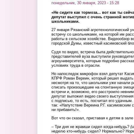
понедельник, 30 января, 2023 - 15:28
«Не сидите как тормоза... вот как ты сей
депутат выступил с очень странной мот
школьниками.
27 января Рязанский агротехнологический у
встречу со школьниками, на которой им рас
работы в сельском хозяйстве. Видеообзор в
городской Думы, известный касимовский бло
Судя по видео, встреча была действительно
представителей вуза выступили руководител
агроуниверситета, которые подробно рассказ
условиях труда в отрасли.
Но напоследок микрофон взял депутат Каси
КПРФ Роман Вереин, который решил выдать
несмотря на то, что школьники уже начали 
списать произошедшее на спонтанную эмоц
встречи и, возможно, его расстроило невним
депутат выложил видео своего выступления 
с подписью, то есть, посчитал его удачным
так: «Напутствие Вереина Р.Г. касимовским 
ни прибавить!».
Вот что он сказал, приставая к детям в зал
– Три дня не жрамши сидел когда-нибудь?
(и
неделю кто-нибудь сидел? Нормально? Нор