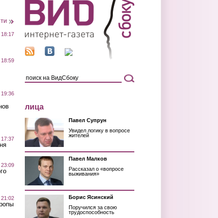
сти
 18:17
 18:59
 19:36
лица
нов
Павел Супрун
Увидел логику в вопросе
жителей
 17:37
ня
Павел Малков
 23:09
Рассказал о «вопросе
го
выживания»
Борис Ясинский
 21:02
Тропы
Поручился за свою
трудоспособность