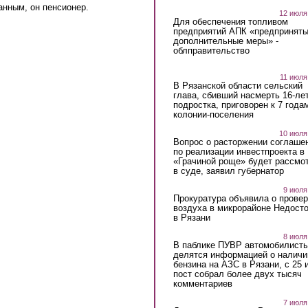
анным, он пенсионер.
12 июля
Для обеспечения топливом
предприятий АПК «предпринят
дополнительные меры» -
облправительство
11 июля
В Рязанской области сельский
глава, сбивший насмерть 16-ле
подростка, приговорен к 7 года
колонии-поселения
10 июля
Вопрос о расторжении соглаше
по реализации инвестпроекта в
«Грачиной роще» будет рассмо
в суде, заявил губернатор
9 июля
Прокуратура объявила о провер
воздуха в микрорайоне Недост
в Рязани
8 июля
В паблике ПУВР автомобилист
делятся информацией о наличи
бензина на АЗС в Рязани, с 25 
пост собрал более двух тысяч
комментариев
7 июля