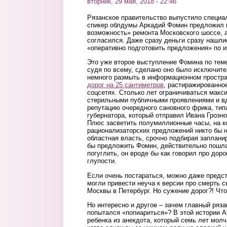
вторник, 29 мая, 2018 - 22:46
Рязанское правительство выпустило специал
спикер облдумы Аркадий Фомин предложил 
возможность» ремонта Московского шоссе, а
согласился. Даже сразу деньги сразу нашл
«оперативно подготовить предложения» по 
Это уже второе выступление Фомина по теме
судя по всему, сделано оно было исключите
немного размыть в информационном простра
дорог на 25 сантиметров
, растиражированн
соцсетях. Столько лет ограничиваться мак
стерильными публичными проявлениями и вд
репутацию очередного сановного фрика, тип
губернатора, который отправил Ивана Грозно
Плюс засветить полумиллионные часы, на к
рационализаторских предложений никто бы н
областная власть, срочно подбирая заплани
бы предложить Фомин, действительно пошла
погуглить, он вроде бы как говорил про доро
глупости.
Если очень постараться, можно даже предст
могли привести неуча к версии про смерть с
Москвы в Петербург. Но сужение дорог?! Чт
Но интересно и другое – зачем главный ряз
попытался «попиариться»? В этой истории 
ребенка из анекдота, который семь лет молч