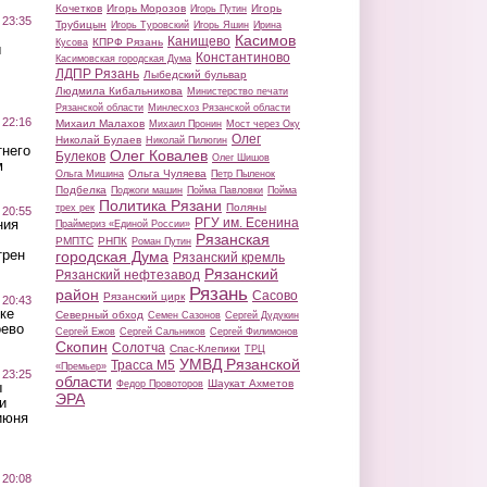
Кочетков
Игорь Морозов
Игорь
Игорь Путин
 23:35
Трубицын
Игорь Туровский
Игорь Яшин
Ирина
Касимов
Канищево
КПРФ Рязань
Кусова
ы
Константиново
Касимовская городская Дума
ЛДПР Рязань
Лыбедский бульвар
Людмила Кибальникова
Министерство печати
Рязанской области
Минлесхоз Рязанской области
 22:16
Михаил Малахов
Михаил Пронин
Мост через Оку
Олег
Николай Булаев
Николай Пилюгин
тнего
Олег Ковалев
Булеков
Олег Шишов
м
Ольга Чуляева
Ольга Мишина
Петр Пыленок
Подбелка
Поджоги машин
Пойма Павловки
Пойма
Политика Рязани
Поляны
трех рек
 20:55
РГУ им. Есенина
ния
Праймериз «Единой России»
Рязанская
РМПТС
РНПК
Роман Путин
трен
городская Дума
Рязанский кремль
Рязанский
Рязанский нефтезавод
Рязань
район
Сасово
Рязанский цирк
 20:43
ке
Северный обход
Семен Сазонов
Сергей Дудукин
оево
Сергей Ежов
Сергей Сальников
Сергей Филимонов
Скопин
Солотча
Спас-Клепики
ТРЦ
УМВД Рязанской
Трасса М5
«Премьер»
 23:25
области
Шаукат Ахметов
Федор Провоторов
ы
ЭРА
и
июня
 20:08