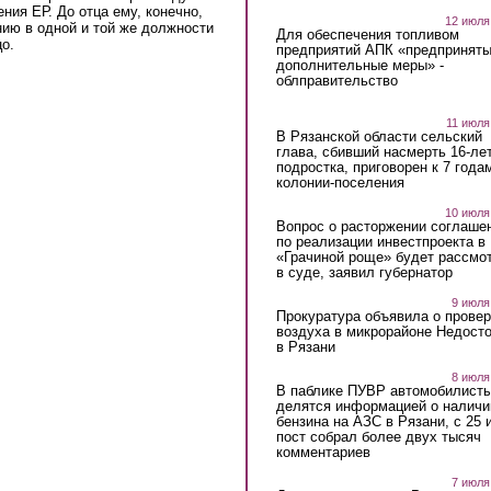
ния ЕР. До отца ему, конечно,
12 июля
нию в одной и той же должности
Для обеспечения топливом
о.
предприятий АПК «предпринят
дополнительные меры» -
облправительство
11 июля
В Рязанской области сельский
глава, сбивший насмерть 16-ле
подростка, приговорен к 7 года
колонии-поселения
10 июля
Вопрос о расторжении соглаше
по реализации инвестпроекта в
«Грачиной роще» будет рассмо
в суде, заявил губернатор
9 июля
Прокуратура объявила о провер
воздуха в микрорайоне Недост
в Рязани
8 июля
В паблике ПУВР автомобилист
делятся информацией о наличи
бензина на АЗС в Рязани, с 25 
пост собрал более двух тысяч
комментариев
7 июля