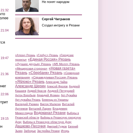
Не понят народом
 21:32
что
более
Сергей Чиграков
Создал интригу в Рязани
 21:04
тся
«Атрон» Рязань
«Глобус» Рязань
«Городские
 19:47
«Единая Россия» Рязань
проекты»
«Лучшие друзья» Рязань
«М5 Молл» Рязань
«Новая газета»
«Мещерская сторона»
Рязань
«Сбербанк» Рязань
«Северная
 21:36
компания»
«Справедливая Россия» Рязань
«Яблоко» Рязань
Александр Чайка
нег
Александр Шерин
Андрей
Алексей Фролов
Кашаев
Андрей Петруцкий
Андрей Красов
 22:06
Аркадий Фомин
Антон Воробьев
Арт-Лужайка
Арт-лужайка Рязань
Беженцы из Украины
трит
Валерий Рюмин
Виталий
Виктор Малюгин
Артемов
Виталий Ларин
Владимир
Водоканал Рязани
Мимоглядов
Выборы в
Рязанской области
Выборы в Рязанскую городскую
 19:15
Думу
Выборы в Рязанскую областную Думу
ин
Дашково-Песочня
Дмитрий Гудков
Евгений
Заборье
Игорь
Зызин
Застройка Рязани