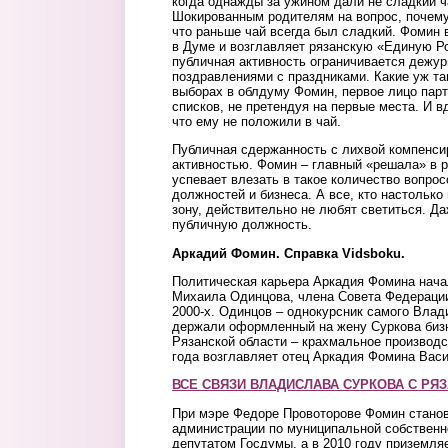
когда однажды за ужином дали не сладкий ча
Шокированным родителям на вопрос, почему
что раньше чай всегда был сладкий. Фомин 
в Думе и возглавляет рязанскую «Единую Ро
публичная активность ограничивается дежу
поздравлениями с праздниками. Какие уж та
выборах в облдуму Фомин, первое лицо парт
списков, не претендуя на первые места. И в
что ему не положили в чай.
Публичная сдержанность с лихвой компенси
активностью. Фомин – главный «решала» в р
успевает влезать в такое количество вопро
должностей и бизнеса. А все, кто настолько
зону, действительно не любят светиться. Д
публичную должность.
Аркадий Фомин. Справка Vidsboku.
Политическая карьера Аркадия Фомина нача
Михаила Одинцова, члена Совета Федерации
2000-х. Одинцов – однокурсник самого Влад
держали оформленный на жену Суркова биз
Рязанской области – крахмальное производс
года возглавляет отец Аркадия Фомина Вас
ВСЕ СВЯЗИ ВЛАДИСЛАВА СУРКОВА С РЯ
При мэре Федоре Провоторове Фомин стано
администрации по муниципальной собственно
депутатом Госдумы, а в 2010 году приземля