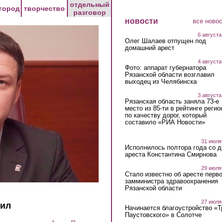
отдельный
город
творчество
разговор
новости
все ново
6 августа
Олег Шалаев отпущен под
домашний арест
4 августа
Фото: аппарат губернатора
Рязанской области возглавил
выходец из Челябинска
3 августа
Рязанская область заняла 73-е
место из 85-ти в рейтинге регио
по качеству дорог, который
составило «РИА Новости»
31 июля
Исполнилось полтора года со д
ареста Константина Смирнова
29 июля
Стало известно об аресте перво
замминистра здравоохранения
Рязанской области
27 июля
рил
Начинается благоустройство «
Паустовского» в Солотче