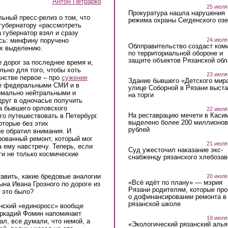
Антон Петрарко
25 июля
Прокуратура нашла нарушения
ьный пресс-релиз о том, что
режима охраны Сегденского озе
губернатору «рассмотреть
 губернатор взял и сразу
24 июля
ись: минфину поручено
Облправительство создаст ком
их выделению.
по территориальной обороне и
защите объектов Рязанской обл
 дорог за последнее время и,
льно для того, чтобы хоть
23 июля
нстве первое – про
сужение
Здание бывшего «Детского мир
ое федеральными СМИ и в
улице Соборной в Рязани выст
симально нейтральными и
на торги
руг в одночасье получить
а бывшего орловского
22 июля
На реставрацию мечети в Каси
го путешествовать в Петербург.
выделено более 200 миллионов
оторые без этих
рублей
е обратил внимания. И
рованный ремонт, который мог
21 июля
 ему навстречу. Теперь, если
Суд ужесточил наказание экс-
ги не только космические
снабженцу рязанского хлебоза
авить, какие бредовые аналогии
20 июля
«Всё идёт по плану» — мэрия
ына Ивана Грозного по дороге из
Рязани родителям, которые пр
о это было?
о дофинансировании ремонта в
рязанской школе
анский «единоросс» вообще
Аркадий Фомин напоминает
19 июля
ал, все думали, что немой, а
«Экологический рязанский алья