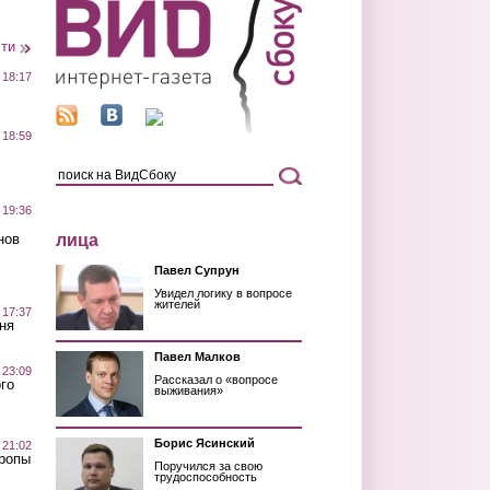
сти
 18:17
 18:59
 19:36
лица
нов
Павел Супрун
Увидел логику в вопросе
жителей
 17:37
ня
Павел Малков
 23:09
Рассказал о «вопросе
го
выживания»
Борис Ясинский
 21:02
Тропы
Поручился за свою
трудоспособность