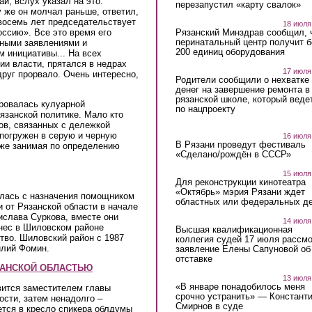
й, вслух указал на это.
перезапустил «карту свалок»
 же он молчал раньше, ответил,
восемь лет председательствует
18 июля
ссию». Все это время его
Рязанский Минздрав сообщил, 
перинатальный центр получит 
рными заявлениями и
200 единиц оборудования
м инициативы... На всех
ии власти, прятался в недрах
17 июля
друг прорвало. Очень интересно,
Родители сообщили о нехватке
денег на завершение ремонта в
рязанской школе, который веде
ровалась кулуарной
по нацпроекту
язанской политике. Мало кто
сов, связанных с дележкой
 погружен в серую и черную
16 июля
В Рязани проведут фестиваль
аже занимая по определению
«Сделано/рождён в СССР»
15 июля
Для реконструкции кинотеатра
«Октябрь» мэрия Рязани ждет
лась с назначения помощником
областных или федеральных де
 от Рязанской области в начале
ислава Суркова, вместе они
14 июля
нес в Шиловском районе
Высшая квалификационная
тво. Шиловский район с 1987
коллегия судей 17 июля рассмо
илий Фомин.
заявление Елены Сапуновой об
отставке
ЗАНСКОЙ ОБЛАСТЬЮ
13 июля
«В январе понадобилось меня
вится заместителем главы
срочно устранить» — Констант
сти, затем ненадолго –
Смирнов в суде
ется в кресло спикера облдумы