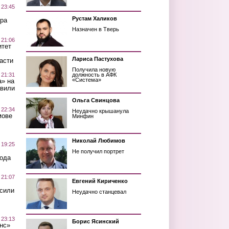
 23:45
Рустам Халиков
ра
Назначен в Тверь
 21:06
итет
Лариса Пастухова
асти
Получила новую
 21:31
должность в АФК
«Система»
а» на
авили
Ольга Свинцова
 22:34
Неудачно крышанула
мове
Минфин
Николай Любимов
 19:25
Не получил портрет
вода
 21:07
Евгений Кириченко
осили
Неудачно станцевал
 23:13
Борис Ясинский
нс»