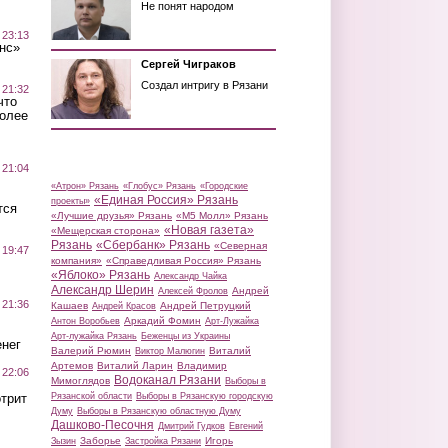
Не понят народом
 23:13
нс»
Сергей Чиграков
Создал интригу в Рязани
 21:32
что
более
 21:04
«Атрон» Рязань
«Глобус» Рязань
«Городские
«Единая Россия» Рязань
проекты»
тся
«Лучшие друзья» Рязань
«М5 Молл» Рязань
«Новая газета»
«Мещерская сторона»
Рязань
«Сбербанк» Рязань
«Северная
 19:47
компания»
«Справедливая Россия» Рязань
«Яблоко» Рязань
Александр Чайка
Александр Шерин
Андрей
Алексей Фролов
 21:36
Кашаев
Андрей Петруцкий
Андрей Красов
Аркадий Фомин
Антон Воробьев
Арт-Лужайка
Арт-лужайка Рязань
Беженцы из Украины
нег
Валерий Рюмин
Виталий
Виктор Малюгин
Артемов
Виталий Ларин
Владимир
 22:06
Водоканал Рязани
Мимоглядов
Выборы в
трит
Рязанской области
Выборы в Рязанскую городскую
Думу
Выборы в Рязанскую областную Думу
Дашково-Песочня
Дмитрий Гудков
Евгений
Заборье
Игорь
Зызин
Застройка Рязани