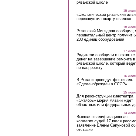
рязанской школе
19 июля
«Экологический рязанский алья
перезапустил «карту свалок»
18 июля
Рязанский Минздрав сообщил, 
перинатальный центр получит 
200 единиц оборудования
17 июля
Родители сообщили о нехватке
денег на завершение ремонта в
рязанской школе, который веде
по нацпроекту
16 июля
В Рязани проведут фестиваль
«Сделано/рождён в СССР»
15 июля
Для реконструкции кинотеатра
«Октябрь» мэрия Рязани ждет
областных или федеральных де
14 июля
Высшая квалификационная
коллегия судей 17 июля рассмо
заявление Елены Сапуновой об
отставке