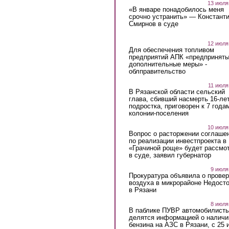
13 июля
«В январе понадобилось меня
срочно устранить» — Констант
Смирнов в суде
12 июля
Для обеспечения топливом
предприятий АПК «предпринят
дополнительные меры» -
облправительство
11 июля
В Рязанской области сельский
глава, сбивший насмерть 16-ле
подростка, приговорен к 7 года
колонии-поселения
10 июля
Вопрос о расторжении соглаше
по реализации инвестпроекта в
«Грачиной роще» будет рассмо
в суде, заявил губернатор
9 июля
Прокуратура объявила о провер
воздуха в микрорайоне Недост
в Рязани
8 июля
В паблике ПУВР автомобилист
делятся информацией о наличи
бензина на АЗС в Рязани, с 25 