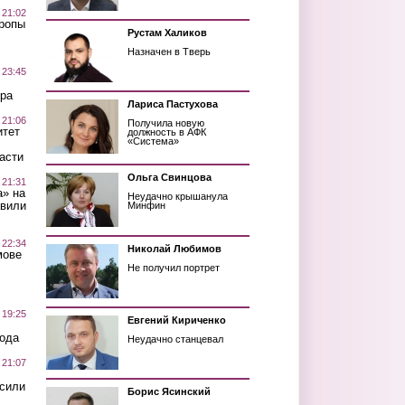
 21:02
Тропы
Рустам Халиков
Назначен в Тверь
 23:45
ра
Лариса Пастухова
 21:06
Получила новую
итет
должность в АФК
«Система»
асти
Ольга Свинцова
 21:31
а» на
Неудачно крышанула
авили
Минфин
 22:34
Николай Любимов
мове
Не получил портрет
 19:25
Евгений Кириченко
вода
Неудачно станцевал
 21:07
осили
Борис Ясинский