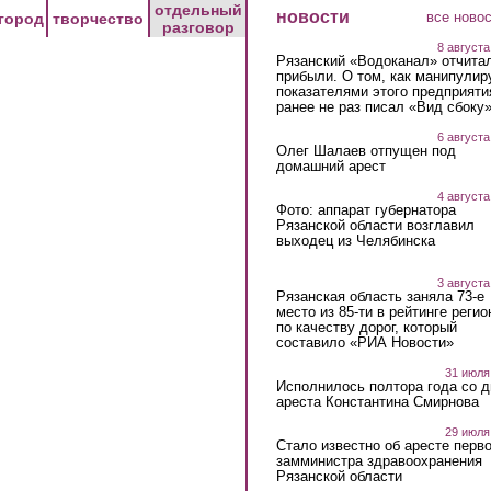
отдельный
новости
все ново
город
творчество
разговор
8 августа
Рязанский «Водоканал» отчита
прибыли. О том, как манипулир
показателями этого предприяти
ранее не раз писал «Вид сбоку
6 августа
Олег Шалаев отпущен под
домашний арест
4 августа
Фото: аппарат губернатора
Рязанской области возглавил
выходец из Челябинска
3 августа
Рязанская область заняла 73-е
место из 85-ти в рейтинге регио
по качеству дорог, который
составило «РИА Новости»
31 июля
Исполнилось полтора года со д
ареста Константина Смирнова
29 июля
Стало известно об аресте перво
замминистра здравоохранения
Рязанской области