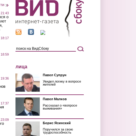
сти
 21:43
лся о
уют
я,
»
 18:17
 18:59
лица
Павел Супрун
 19:36
Увидел логику в вопросе
жителей
нов
Павел Малков
 17:37
Рассказал о «вопросе
ня
выживания»
 23:09
го
Борис Ясинский
Поручился за свою
трудоспособность