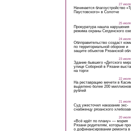
27 июля
Начинается благоустройство «
Паустовского» в Солотче
25 июля
Прокуратура нашла нарушения
режима охраны Сегденского озе
24 июля
Облправительство создаст ком
по территориальной обороне и
защите объектов Рязанской обл
23 июля
Здание бывшего «Детского мир
улице Соборной в Рязани выст
на торги
22 июля
На реставрацию мечети в Каси
выделено более 200 миллионов
рублей
21 июля
Суд ужесточил наказание экс-
снабженцу рязанского хлебоза
20 июля
«Всё идёт по плану» — мэрия
Рязани родителям, которые пр
о дофинансировании ремонта в