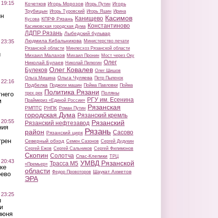
 19:15
Кочетков
Игорь Морозов
Игорь
Игорь Путин
Трубицын
Игорь Туровский
Игорь Яшин
Ирина
ин
Касимов
Канищево
КПРФ Рязань
Кусова
Константиново
Касимовская городская Дума
ЛДПР Рязань
Лыбедский бульвар
Людмила Кибальникова
 23:35
Министерство печати
Рязанской области
Минлесхоз Рязанской области
ы
Михаил Малахов
Михаил Пронин
Мост через Оку
Олег
Николай Булаев
Николай Пилюгин
Олег Ковалев
Булеков
Олег Шишов
Ольга Чуляева
Ольга Мишина
Петр Пыленок
 22:16
Подбелка
Поджоги машин
Пойма Павловки
Пойма
Политика Рязани
Поляны
тнего
трех рек
РГУ им. Есенина
м
Праймериз «Единой России»
Рязанская
РМПТС
РНПК
Роман Путин
городская Дума
Рязанский кремль
 20:55
Рязанский
Рязанский нефтезавод
ния
Рязань
район
Сасово
Рязанский цирк
трен
Северный обход
Семен Сазонов
Сергей Дудукин
Сергей Ежов
Сергей Сальников
Сергей Филимонов
Скопин
Солотча
Спас-Клепики
ТРЦ
 20:43
УМВД Рязанской
Трасса М5
«Премьер»
ке
области
Шаукат Ахметов
Федор Провоторов
оево
ЭРА
 23:25
ы
и
июня