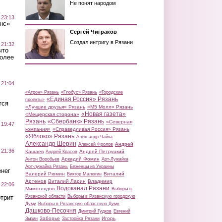
Не понят народом
 23:13
нс»
Сергей Чиграков
Создал интригу в Рязани
 21:32
что
более
 21:04
«Атрон» Рязань
«Глобус» Рязань
«Городские
«Единая Россия» Рязань
проекты»
тся
«Лучшие друзья» Рязань
«М5 Молл» Рязань
«Новая газета»
«Мещерская сторона»
Рязань
«Сбербанк» Рязань
«Северная
 19:47
компания»
«Справедливая Россия» Рязань
«Яблоко» Рязань
Александр Чайка
Александр Шерин
Андрей
Алексей Фролов
 21:36
Кашаев
Андрей Петруцкий
Андрей Красов
Аркадий Фомин
Антон Воробьев
Арт-Лужайка
Арт-лужайка Рязань
Беженцы из Украины
нег
Валерий Рюмин
Виталий
Виктор Малюгин
Артемов
Виталий Ларин
Владимир
 22:06
Водоканал Рязани
Мимоглядов
Выборы в
трит
Рязанской области
Выборы в Рязанскую городскую
Думу
Выборы в Рязанскую областную Думу
Дашково-Песочня
Дмитрий Гудков
Евгений
Заборье
Игорь
Зызин
Застройка Рязани