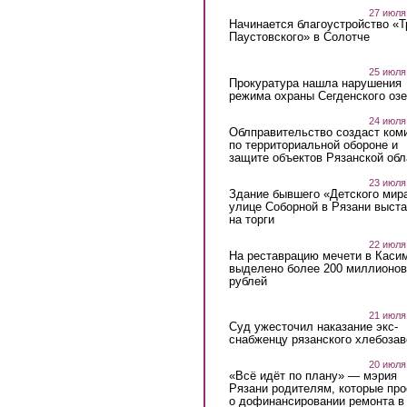
27 июля
Начинается благоустройство «
Паустовского» в Солотче
25 июля
Прокуратура нашла нарушения
режима охраны Сегденского озе
24 июля
Облправительство создаст ком
по территориальной обороне и
защите объектов Рязанской обл
23 июля
Здание бывшего «Детского мир
улице Соборной в Рязани выст
на торги
22 июля
На реставрацию мечети в Каси
выделено более 200 миллионов
рублей
21 июля
Суд ужесточил наказание экс-
снабженцу рязанского хлебоза
20 июля
«Всё идёт по плану» — мэрия
Рязани родителям, которые пр
о дофинансировании ремонта в