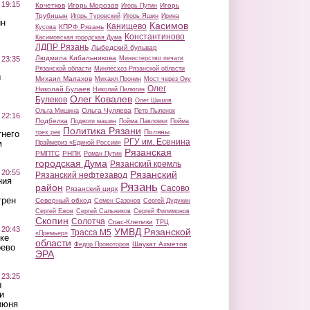
 19:15
Кочетков
Игорь Морозов
Игорь
Игорь Путин
Трубицын
Игорь Туровский
Игорь Яшин
Ирина
ин
Касимов
Канищево
КПРФ Рязань
Кусова
Константиново
Касимовская городская Дума
ЛДПР Рязань
Лыбедский бульвар
Людмила Кибальникова
 23:35
Министерство печати
Рязанской области
Минлесхоз Рязанской области
ы
Михаил Малахов
Михаил Пронин
Мост через Оку
Олег
Николай Булаев
Николай Пилюгин
Олег Ковалев
Булеков
Олег Шишов
Ольга Чуляева
Ольга Мишина
Петр Пыленок
 22:16
Подбелка
Поджоги машин
Пойма Павловки
Пойма
Политика Рязани
Поляны
тнего
трех рек
РГУ им. Есенина
м
Праймериз «Единой России»
Рязанская
РМПТС
РНПК
Роман Путин
городская Дума
Рязанский кремль
 20:55
Рязанский
Рязанский нефтезавод
ния
Рязань
район
Сасово
Рязанский цирк
трен
Северный обход
Семен Сазонов
Сергей Дудукин
Сергей Ежов
Сергей Сальников
Сергей Филимонов
Скопин
Солотча
Спас-Клепики
ТРЦ
 20:43
УМВД Рязанской
Трасса М5
«Премьер»
ке
области
Шаукат Ахметов
Федор Провоторов
оево
ЭРА
 23:25
ы
и
июня