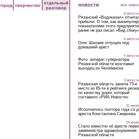
отдельный
новости
все ново
город
творчество
разговор
8 августа
Рязанский «Водоканал» отчита
прибыли. О том, как манипулир
показателями этого предприяти
ранее не раз писал «Вид сбоку
6 августа
Олег Шалаев отпущен под
домашний арест
4 августа
Фото: аппарат губернатора
Рязанской области возглавил
выходец из Челябинска
3 августа
Рязанская область заняла 73-е
место из 85-ти в рейтинге регио
по качеству дорог, который
составило «РИА Новости»
31 июля
Исполнилось полтора года со д
ареста Константина Смирнова
29 июля
Стало известно об аресте перво
замминистра здравоохранения
Рязанской области