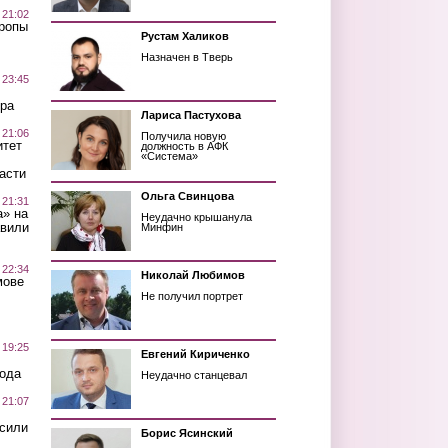
 21:02
Тропы
Рустам Халиков
Назначен в Тверь
 23:45
ра
Лариса Пастухова
 21:06
Получила новую
итет
должность в АФК
«Система»
асти
Ольга Свинцова
 21:31
а» на
Неудачно крышанула
авили
Минфин
 22:34
Николай Любимов
мове
Не получил портрет
 19:25
Евгений Кириченко
вода
Неудачно станцевал
 21:07
осили
Борис Ясинский