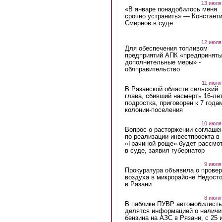
13 июля
«В январе понадобилось меня
срочно устранить» — Констант
Смирнов в суде
12 июля
Для обеспечения топливом
предприятий АПК «предпринят
дополнительные меры» -
облправительство
11 июля
В Рязанской области сельский
глава, сбивший насмерть 16-ле
подростка, приговорен к 7 года
колонии-поселения
10 июля
Вопрос о расторжении соглаше
по реализации инвестпроекта в
«Грачиной роще» будет рассмо
в суде, заявил губернатор
9 июля
Прокуратура объявила о провер
воздуха в микрорайоне Недост
в Рязани
8 июля
В паблике ПУВР автомобилист
делятся информацией о наличи
бензина на АЗС в Рязани, с 25 