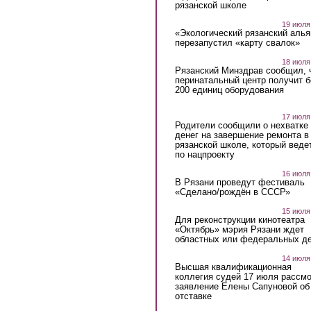
рязанской школе
19 июля
«Экологический рязанский алья
перезапустил «карту свалок»
18 июля
Рязанский Минздрав сообщил, 
перинатальный центр получит 
200 единиц оборудования
17 июля
Родители сообщили о нехватке
денег на завершение ремонта в
рязанской школе, который веде
по нацпроекту
16 июля
В Рязани проведут фестиваль
«Сделано/рождён в СССР»
15 июля
Для реконструкции кинотеатра
«Октябрь» мэрия Рязани ждет
областных или федеральных де
14 июля
Высшая квалификационная
коллегия судей 17 июля рассмо
заявление Елены Сапуновой об
отставке