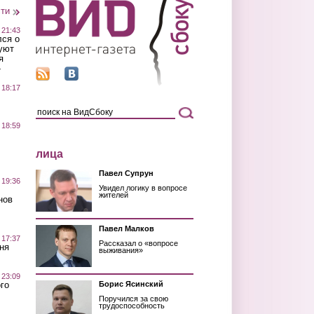
сти
 21:43
лся о
уют
я
»
 18:17
 18:59
лица
Павел Супрун
 19:36
Увидел логику в вопросе
жителей
нов
Павел Малков
 17:37
Рассказал о «вопросе
ня
выживания»
 23:09
го
Борис Ясинский
Поручился за свою
трудоспособность