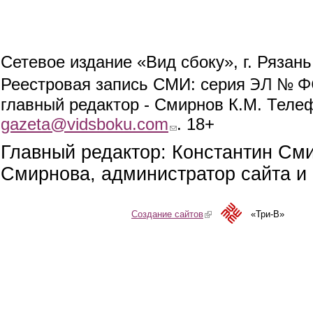
Сетевое издание «Вид сбоку», г. Рязан
ЭЛ № ФС
Реестровая запись СМИ: серия
главный редактор - Смирнов К.М. Телефо
gazeta@vidsboku.com
(link sends e-mail)
. 18+
Главный редактор: Константин См
Смирнова, администратор сайта и 
Создание сайтов
(link is external)
«Три-В»