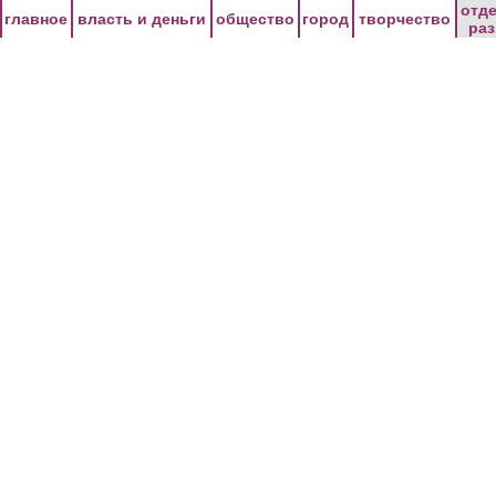
Перейти к основному содержанию
отд
главное
власть и деньги
общество
город
творчество
ра