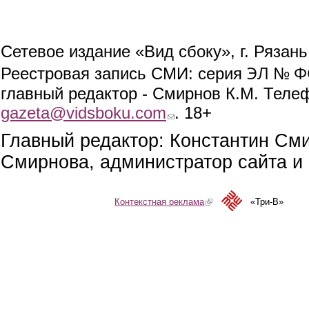
Сетевое издание «Вид сбоку», г. Рязан
ЭЛ № ФС
Реестровая запись СМИ: серия
главный редактор - Смирнов К.М. Телефо
gazeta@vidsboku.com
(link sends e-mail)
. 18+
Главный редактор: Константин См
Смирнова, администратор сайта и 
Контекстная реклама
(link is external)
«Три-В»