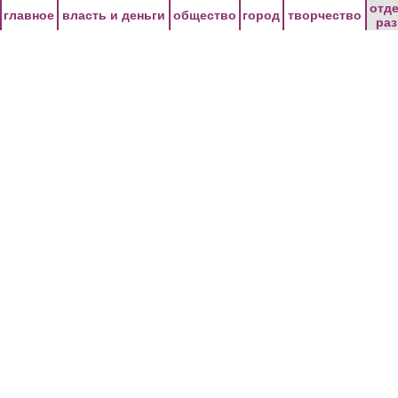
Перейти к основному содержанию
отд
главное
власть и деньги
общество
город
творчество
ра